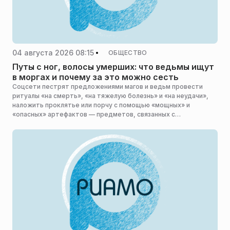
04 августа 2026 08:15
ОБЩЕСТВО
Путы с ног, волосы умерших: что ведьмы ищут
в моргах и почему за это можно сесть
Соцсети пестрят предложениями магов и ведьм провести
ритуалы «на смерть», «на тяжелую болезнь» и «на неудачи»,
наложить проклятье или порчу с помощью «мощных» и
«опасных» артефактов — предметов, связанных с
погребением. За ними в оккультном мире идет настоящая
охота. В РИАМО разобрались, что именно пытаются
заполучить такие личности и почему это противозаконно.