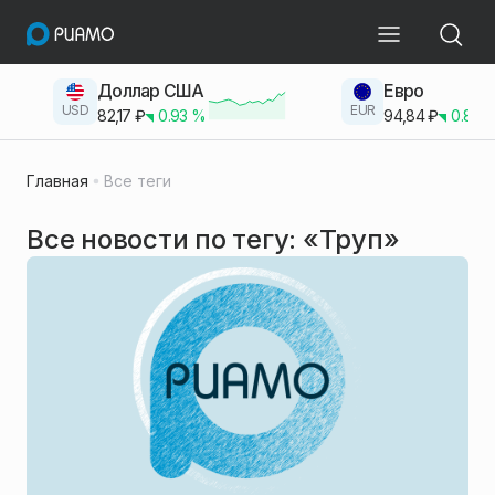
Доллар США
Евро
USD
EUR
82,17
₽
0.93
%
94,84
₽
0.83
Главная
Все теги
Все новости по тегу: «Труп»