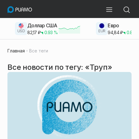
Доллар США
Евро
USD
EUR
82,17
₽
0.93
%
94,84
₽
0.83
Главная
Все теги
Все новости по тегу: «Труп»