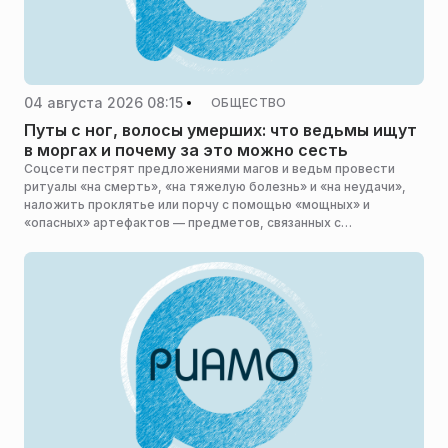
04 августа 2026 08:15
ОБЩЕСТВО
Путы с ног, волосы умерших: что ведьмы ищут
в моргах и почему за это можно сесть
Соцсети пестрят предложениями магов и ведьм провести
ритуалы «на смерть», «на тяжелую болезнь» и «на неудачи»,
наложить проклятье или порчу с помощью «мощных» и
«опасных» артефактов — предметов, связанных с
погребением. За ними в оккультном мире идет настоящая
охота. В РИАМО разобрались, что именно пытаются
заполучить такие личности и почему это противозаконно.