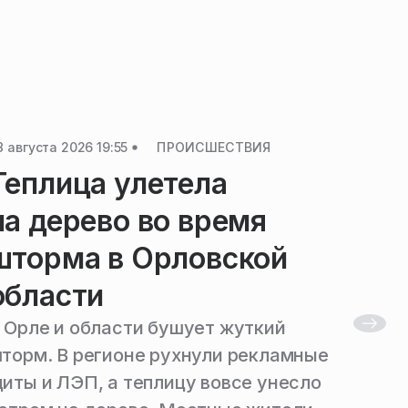
8 августа 2026 19:55
ПРОИСШЕСТВИЯ
08 авгус
Теплица улетела
Уго
на дерево во время
воз
шторма в Орловской
соз
области
«Ко
 Орле и области бушует жуткий
Уголо
торм. В регионе рухнули рекламные
отнош
иты и ЛЭП, а теплицу вовсе унесло
из-за