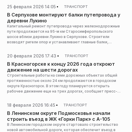
25 февраля 2026 14:05
ТРАНСПОРТ
В Серпухове монтируют балки путепровода у
деревни Лукино
Капитальный ремонт путепровода через железнодорожные
пути продолжается на 95-м км Старосимферопольского
шоссе вблизи деревни Лукино в Серпухове. Строители
возводят ригели опор и устанавливают главные балки,
сообщает пресс-служба министерства транспорта и
дорожной инфраструктуры Московской области.
20 февраля 2026 17:43
ТРАНСПОРТ
В Красногорске к концу 2026 года откроют
движение на шести дорогах
Строительные работы на семи дорожных объектах общей
протяженностью около 24 км продолжаются в городском
округе Красногорск. В этом году планируется открыть
рабочее движение еще на трех дорогах, сообщает пресс-
служба министерства транспорта и дорожной
инфраструктуры Московской области.
18 февраля 2026 16:45
ТРАНСПОРТ
В Ленинском округе Подмосковья начали
строить въезд в ЖК «Горки Парк» с А-105
В Ленинском городском округе стартовало строительство
новой автомобильной дороги, которая обеспечит въезд в