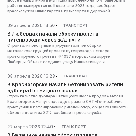
шоссе и улицы Мира в Мытищах выполнено на 10%. Завершить
работы планируется во II квартале 2028 года, сообщает
пресс-служба министерства транспорта и дорожной
инфраструктуры Московской области.
09 апреля 2026 13:50
ТРАНСПОРТ
В Люберцах начали сборку пролета
путепровода через ж/д пути
Строители приступили к укрупнительной сборке
металлоконструкций пролета путепровода в створе
проектируемого проезда №4037 в городском округе
Люберцы. Объект соединит улицу Инициативную и
Октябрьский проспект, сообщает пресс-служба
министерства транспорта и дорожной инфраструктуры
08 апреля 2026 16:28
ТРАНСПОРТ
Московской области.
В Красногорске начали бетонировать ригели
дублера Пятницкого шоссе
Строительство дублера Пятницкого шоссе продолжается в
Красногорске. На путепроводе в районе СНТ «Гея» рабочие
приступили к бетонированию ригелей опор, общая готовность
объекта достигла 32%, сообщает пресс-служба
министерства транспорта и дорожной инфраструктуры
Московской области.
27 марта 2026 12:49
ТРАНСПОРТ
В Балашихе начали сборку пролета