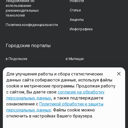
Уведомление об
Новости
использовании
Статьи
рекомендательных
технологий
Акценты
Политика конфиденциальности
Инфографика
Городские порталы
в Подольске
в Мытищах
в Реутове
в Балашихе
Для улучшения работы и сбора статистических
данных сайта собираются данные, используя файлы
в Сергиевом Посаде
в Люберцах
cookie и метрические программы. Продолжая работу
в Красногорске
в Королёве
с сайтом, Вы даете свое
согласие на обработку
персональных данных
, а также подтверждаете
в Домодедово
в Щёлково
ознакомление с
Политикой обработки и защиты
персональных данных
. Файлы cookie можно
отключить в настройках Вашего браузера.
Мы в соцсетях