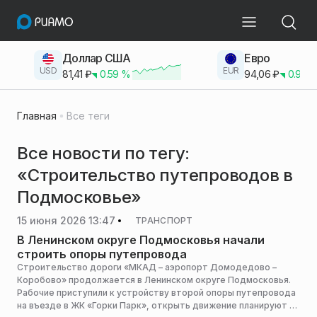
Доллар США
Евро
USD
EUR
81,41
₽
0.59
%
94,06
₽
0.93
Главная
Все теги
Все новости по тегу:
«Строительство путепроводов в
Подмосковье»
15 июня 2026 13:47
ТРАНСПОРТ
В Ленинском округе Подмосковья начали
строить опоры путепровода
Строительство дороги «МКАД – аэропорт Домодедово –
Коробово» продолжается в Ленинском округе Подмосковья.
Рабочие приступили к устройству второй опоры путепровода
на въезде в ЖК «Горки Парк», открыть движение планируют в