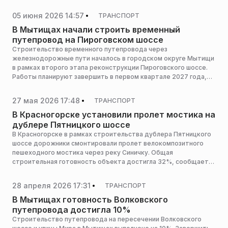
2027 году, сообщает пресс-служба министерства транспорта
и дорожной инфраструктуры Московской области.
05 июня 2026 14:57
ТРАНСПОРТ
В Мытищах начали строить временный
путепровод на Пироговском шоссе
Строительство временного путепровода через
железнодорожные пути началось в городском округе Мытищи
в рамках второго этапа реконструкции Пироговского шоссе.
Работы планируют завершить в первом квартале 2027 года,
сообщает пресс-служба министерства транспорта и
дорожной инфраструктуры Московской области.
27 мая 2026 17:48
ТРАНСПОРТ
В Красногорске установили пролет мостика на
дублере Пятницкого шоссе
В Красногорске в рамках строительства дублера Пятницкого
шоссе дорожники смонтировали пролет велокомпозитного
пешеходного мостика через реку Синичку. Общая
строительная готовность объекта достигла 32%, сообщает
пресс-служба министерства транспорта и дорожной
инфраструктуры Московской области.
28 апреля 2026 17:31
ТРАНСПОРТ
В Мытищах готовность Волковского
путепровода достигла 10%
Строительство путепровода на пересечении Волковского