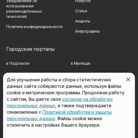
Уведомление об
Новости
использовании
Статьи
рекомендательных
технологий
Акценты
Политика конфиденциальности
Инфографика
Городские порталы
в Подольске
в Мытищах
в Реутове
в Балашихе
Для улучшения работы и сбора статистических
данных сайта собираются данные, используя файлы
в Сергиевом Посаде
в Люберцах
cookie и метрические программы. Продолжая работу
в Красногорске
в Королёве
с сайтом, Вы даете свое
согласие на обработку
персональных данных
, а также подтверждаете
в Домодедово
в Щёлково
ознакомление с
Политикой обработки и защиты
персональных данных
. Файлы cookie можно
отключить в настройках Вашего браузера.
Мы в соцсетях