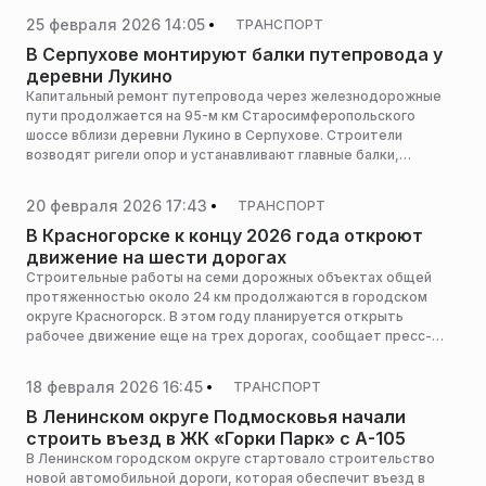
25 февраля 2026 14:05
ТРАНСПОРТ
В Серпухове монтируют балки путепровода у
деревни Лукино
Капитальный ремонт путепровода через железнодорожные
пути продолжается на 95-м км Старосимферопольского
шоссе вблизи деревни Лукино в Серпухове. Строители
возводят ригели опор и устанавливают главные балки,
сообщает пресс-служба министерства транспорта и
дорожной инфраструктуры Московской области.
20 февраля 2026 17:43
ТРАНСПОРТ
В Красногорске к концу 2026 года откроют
движение на шести дорогах
Строительные работы на семи дорожных объектах общей
протяженностью около 24 км продолжаются в городском
округе Красногорск. В этом году планируется открыть
рабочее движение еще на трех дорогах, сообщает пресс-
служба министерства транспорта и дорожной
инфраструктуры Московской области.
18 февраля 2026 16:45
ТРАНСПОРТ
В Ленинском округе Подмосковья начали
строить въезд в ЖК «Горки Парк» с А-105
В Ленинском городском округе стартовало строительство
новой автомобильной дороги, которая обеспечит въезд в