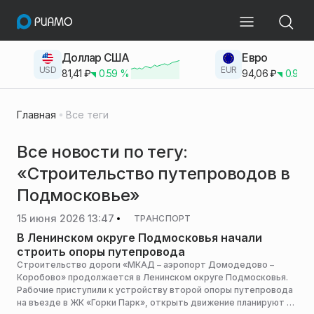
Доллар США
Евро
USD
EUR
81,41
₽
0.59
%
94,06
₽
0.93
Главная
Все теги
Все новости по тегу:
«Строительство путепроводов в
Подмосковье»
15 июня 2026 13:47
ТРАНСПОРТ
В Ленинском округе Подмосковья начали
строить опоры путепровода
Строительство дороги «МКАД – аэропорт Домодедово –
Коробово» продолжается в Ленинском округе Подмосковья.
Рабочие приступили к устройству второй опоры путепровода
на въезде в ЖК «Горки Парк», открыть движение планируют в