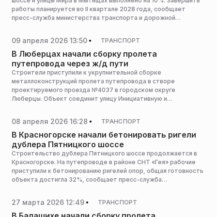
шоссе и улицы Мира в Мытищах выполнено на 10%. Завершить
работы планируется во II квартале 2028 года, сообщает
пресс-служба министерства транспорта и дорожной
инфраструктуры Московской области.
09 апреля 2026 13:50
ТРАНСПОРТ
В Люберцах начали сборку пролета
путепровода через ж/д пути
Строители приступили к укрупнительной сборке
металлоконструкций пролета путепровода в створе
проектируемого проезда №4037 в городском округе
Люберцы. Объект соединит улицу Инициативную и
Октябрьский проспект, сообщает пресс-служба
министерства транспорта и дорожной инфраструктуры
08 апреля 2026 16:28
ТРАНСПОРТ
Московской области.
В Красногорске начали бетонировать ригели
дублера Пятницкого шоссе
Строительство дублера Пятницкого шоссе продолжается в
Красногорске. На путепроводе в районе СНТ «Гея» рабочие
приступили к бетонированию ригелей опор, общая готовность
объекта достигла 32%, сообщает пресс-служба
министерства транспорта и дорожной инфраструктуры
Московской области.
27 марта 2026 12:49
ТРАНСПОРТ
В Балашихе начали сборку пролета