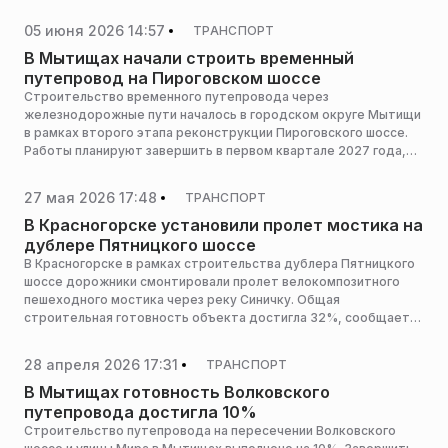
2027 году, сообщает пресс-служба министерства транспорта
и дорожной инфраструктуры Московской области.
05 июня 2026 14:57
ТРАНСПОРТ
В Мытищах начали строить временный
путепровод на Пироговском шоссе
Строительство временного путепровода через
железнодорожные пути началось в городском округе Мытищи
в рамках второго этапа реконструкции Пироговского шоссе.
Работы планируют завершить в первом квартале 2027 года,
сообщает пресс-служба министерства транспорта и
дорожной инфраструктуры Московской области.
27 мая 2026 17:48
ТРАНСПОРТ
В Красногорске установили пролет мостика на
дублере Пятницкого шоссе
В Красногорске в рамках строительства дублера Пятницкого
шоссе дорожники смонтировали пролет велокомпозитного
пешеходного мостика через реку Синичку. Общая
строительная готовность объекта достигла 32%, сообщает
пресс-служба министерства транспорта и дорожной
инфраструктуры Московской области.
28 апреля 2026 17:31
ТРАНСПОРТ
В Мытищах готовность Волковского
путепровода достигла 10%
Строительство путепровода на пересечении Волковского