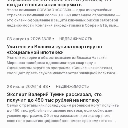
входит в полис и как оформить
Что за компания СОГАЗАО «СОГАЗ» — одна из крупнейших
страховых компаний России. СОГАЗ ипотечное страхование —
это онлайн‑оформление и защита ключевых рисков залоговой
недвижимости. Компания аккредитована в Сбере и ВТБ, имеет
максимальные рейтинги ruAAA и AAA(RU), что важно для
банков.
03 августа 2026 13:18
НЕДВИЖИМОСТЬ
Учитель из Власихи купила квартиру по
«Социальной ипотеке»
Учитель истории и обществознания из Власихи Наталья
Миронова приобрела однокомнатную квартиру в
Одинцовском округе по программе «Социальная ипотека»,
сообщает пресс-служба министерства жилищной политики
Московской области.
28 июля 2026 14:43
НЕДВИЖИМОСТЬ
Эксперт Валерий Тумин рассказал, кто
получит до 450 тыс рублей на ипотеку
Семьи с третьим или последующим ребенком могут получить
до 450 тыс. рублей на погашение ипотеки, если соблюдают
условия программы. Об этом рассказал член экспертного
совета по развитию цифровой экономики при комитете по
экономической политике Госдумы Валерий Тумин, сообщает