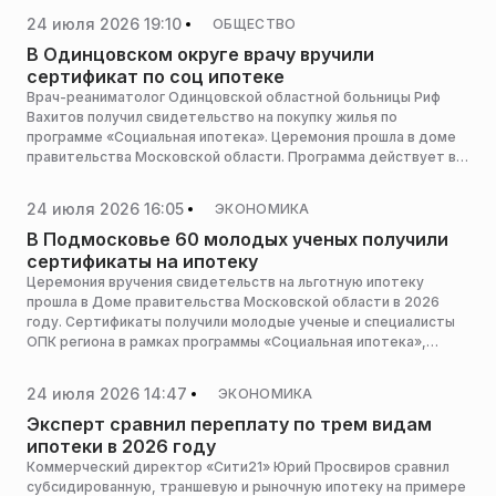
RT.
24 июля 2026 19:10
ОБЩЕСТВО
В Одинцовском округе врачу вручили
сертификат по соц ипотеке
Врач-реаниматолог Одинцовской областной больницы Риф
Вахитов получил свидетельство на покупку жилья по
программе «Социальная ипотека». Церемония прошла в доме
правительства Московской области. Программа действует в
регионе с 2016 года, сообщает пресс-служба администрации
горокруга.
24 июля 2026 16:05
ЭКОНОМИКА
В Подмосковье 60 молодых ученых получили
сертификаты на ипотеку
Церемония вручения свидетельств на льготную ипотеку
прошла в Доме правительства Московской области в 2026
году. Сертификаты получили молодые ученые и специалисты
ОПК региона в рамках программы «Социальная ипотека»,
сообщает пресс-служба Мининвеста региона.
24 июля 2026 14:47
ЭКОНОМИКА
Эксперт сравнил переплату по трем видам
ипотеки в 2026 году
Коммерческий директор «Сити21» Юрий Просвиров сравнил
субсидированную, траншевую и рыночную ипотеку на примере