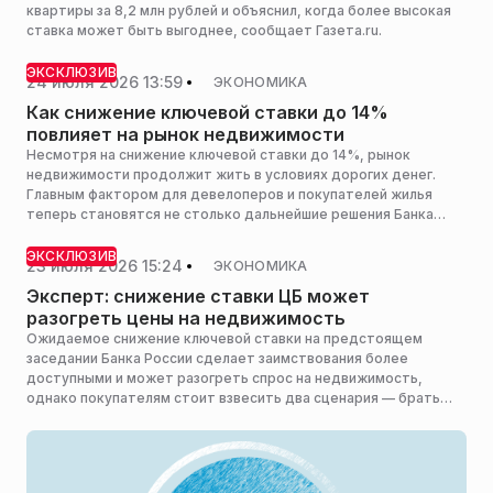
квартиры за 8,2 млн рублей и объяснил, когда более высокая
ставка может быть выгоднее, сообщает Газета.ru.
ЭКСКЛЮЗИВ
24 июля 2026 13:59
ЭКОНОМИКА
Как снижение ключевой ставки до 14%
повлияет на рынок недвижимости
Несмотря на снижение ключевой ставки до 14%, рынок
недвижимости продолжит жить в условиях дорогих денег.
Главным фактором для девелоперов и покупателей жилья
теперь становятся не столько дальнейшие решения Банка
России, сколько возможные изменения программы семейной
ипотеки, заявил РИАМО вице-президент по маркетингу и
ЭКСКЛЮЗИВ
23 июля 2026 15:24
ЭКОНОМИКА
продажам Группы «Эталон» Вячеслав Приймак.
Эксперт: снижение ставки ЦБ может
разогреть цены на недвижимость
Ожидаемое снижение ключевой ставки на предстоящем
заседании Банка России сделает заимствования более
доступными и может разогреть спрос на недвижимость,
однако покупателям стоит взвесить два сценария — брать
ипотеку сейчас или дождаться дальнейшего удешевления
кредитов, сообщил РИАМО к. э. н., доцент кафедры
международного бизнеса Финансового университета при
правительстве РФ Евгений Сумароков.