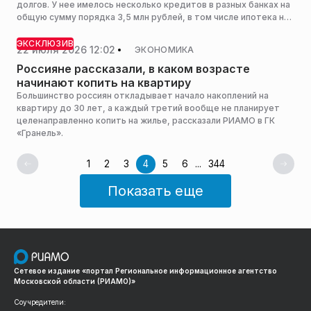
долгов. У нее имелось несколько кредитов в разных банках на
общую сумму порядка 3,5 млн рублей, в том числе ипотека на
единственное жилье. Фирма заверила: долги спишем, а
ипотеку вместе с квартирой сохраните.
ЭКСКЛЮЗИВ
22 июля 2026 12:02
ЭКОНОМИКА
Россияне рассказали, в каком возрасте
начинают копить на квартиру
Большинство россиян откладывает начало накоплений на
квартиру до 30 лет, а каждый третий вообще не планирует
целенаправленно копить на жилье, рассказали РИАМО в ГК
«Гранель».
1
2
3
4
5
6
...
344
Показать еще
Сетевое издание «портал Региональное информационное агентство
Московской области (РИАМО)»
Соучредители: