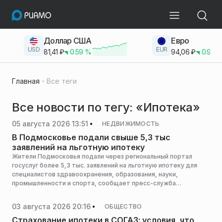
Доллар США
Евро
USD
EUR
81,41
₽
0.59
%
94,06
₽
0.93
Главная
Все теги
Все новости по тегу: «Ипотека»
05 августа 2026 13:51
НЕДВИЖИМОСТЬ
В Подмосковье подали свыше 5,3 тыс
заявлений на льготную ипотеку
Жители Подмосковья подали через региональный портал
госуслуг более 5,3 тыс. заявлений на льготную ипотеку для
специалистов здравоохранения, образования, науки,
промышленности и спорта, сообщает пресс-служба
министерства государственного управления, информационных
технологий и связи Московской области.
03 августа 2026 20:16
ОБЩЕСТВО
Страхование ипотеки в СОГАЗ: условия, что