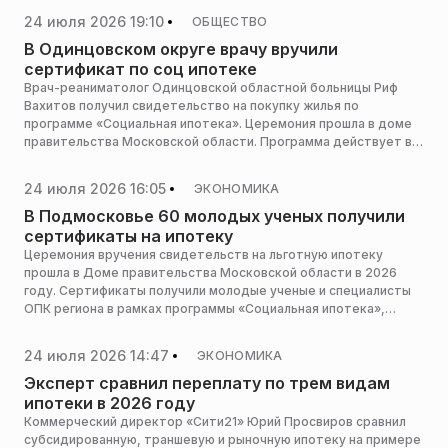
RT.
24 июля 2026 19:10
ОБЩЕСТВО
В Одинцовском округе врачу вручили
сертификат по соц ипотеке
Врач-реаниматолог Одинцовской областной больницы Риф
Вахитов получил свидетельство на покупку жилья по
программе «Социальная ипотека». Церемония прошла в доме
правительства Московской области. Программа действует в
регионе с 2016 года, сообщает пресс-служба администрации
горокруга.
24 июля 2026 16:05
ЭКОНОМИКА
В Подмосковье 60 молодых ученых получили
сертификаты на ипотеку
Церемония вручения свидетельств на льготную ипотеку
прошла в Доме правительства Московской области в 2026
году. Сертификаты получили молодые ученые и специалисты
ОПК региона в рамках программы «Социальная ипотека»,
сообщает пресс-служба Мининвеста региона.
24 июля 2026 14:47
ЭКОНОМИКА
Эксперт сравнил переплату по трем видам
ипотеки в 2026 году
Коммерческий директор «Сити21» Юрий Просвиров сравнил
субсидированную, траншевую и рыночную ипотеку на примере