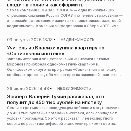
входит в полис и как оформить
Что за компания СОГАЗАО «СОГАЗ» — одна из крупнейших
страховых компаний России. СОГАЗ ипотечное страхование —
это онлайн‑оформление и защита ключевых рисков залоговой
недвижимости. Компания аккредитована в Сбере и ВТБ, имеет
максимальные рейтинги ruAAA и AAA(RU), что важно для
банков.
03 августа 2026 13:18
НЕДВИЖИМОСТЬ
Учитель из Власихи купила квартиру по
«Социальной ипотеке»
Учитель истории и обществознания из Власихи Наталья
Миронова приобрела однокомнатную квартиру в
Одинцовском округе по программе «Социальная ипотека»,
сообщает пресс-служба министерства жилищной политики
Московской области.
28 июля 2026 14:43
НЕДВИЖИМОСТЬ
Эксперт Валерий Тумин рассказал, кто
получит до 450 тыс рублей на ипотеку
Семьи с третьим или последующим ребенком могут получить
до 450 тыс. рублей на погашение ипотеки, если соблюдают
условия программы. Об этом рассказал член экспертного
совета по развитию цифровой экономики при комитете по
экономической политике Госдумы Валерий Тумин, сообщает