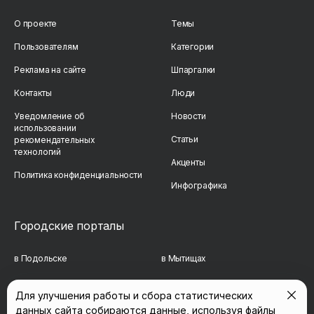
О проекте
Темы
Пользователям
Категории
Реклама на сайте
Шпаргалки
Контакты
Люди
Уведомление об
Новости
использовании
Статьи
рекомендательных
технологий
Акценты
Политика конфиденциальности
Инфографика
Городские порталы
в Подольске
в Мытищах
в Реутове
в Балашихе
Для улучшения работы и сбора статистических
данных сайта собираются данные, используя файлы
в Сергиевом Посаде
в Люберцах