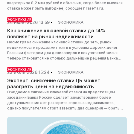
квартиры за 8,2 млн рублей и объяснил, когда более высокая
ставка может быть выгоднее, сообщает Газета.ru.
ЭКСКЛЮЗИВ
24 июля 2026 13:59
ЭКОНОМИКА
Как снижение ключевой ставки до 14%
повлияет на рынок недвижимости
Несмотря на снижение ключевой ставки до 14%, рынок
недвижимости продолжит жить в условиях дорогих денег.
Главным фактором для девелоперов и покупателей жилья
теперь становятся не столько дальнейшие решения Банка
России, сколько возможные изменения программы семейной
ипотеки, заявил РИАМО вице-президент по маркетингу и
ЭКСКЛЮЗИВ
23 июля 2026 15:24
ЭКОНОМИКА
продажам Группы «Эталон» Вячеслав Приймак.
Эксперт: снижение ставки ЦБ может
разогреть цены на недвижимость
Ожидаемое снижение ключевой ставки на предстоящем
заседании Банка России сделает заимствования более
доступными и может разогреть спрос на недвижимость,
однако покупателям стоит взвесить два сценария — брать
ипотеку сейчас или дождаться дальнейшего удешевления
кредитов, сообщил РИАМО к. э. н., доцент кафедры
международного бизнеса Финансового университета при
правительстве РФ Евгений Сумароков.