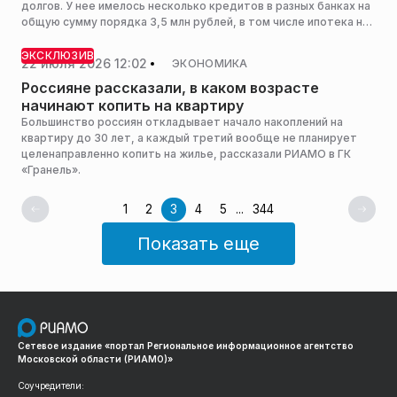
долгов. У нее имелось несколько кредитов в разных банках на
общую сумму порядка 3,5 млн рублей, в том числе ипотека на
единственное жилье. Фирма заверила: долги спишем, а
ипотеку вместе с квартирой сохраните.
ЭКСКЛЮЗИВ
22 июля 2026 12:02
ЭКОНОМИКА
Россияне рассказали, в каком возрасте
начинают копить на квартиру
Большинство россиян откладывает начало накоплений на
квартиру до 30 лет, а каждый третий вообще не планирует
целенаправленно копить на жилье, рассказали РИАМО в ГК
«Гранель».
1
2
3
4
5
...
344
Показать еще
Сетевое издание «портал Региональное информационное агентство
Московской области (РИАМО)»
Соучредители: