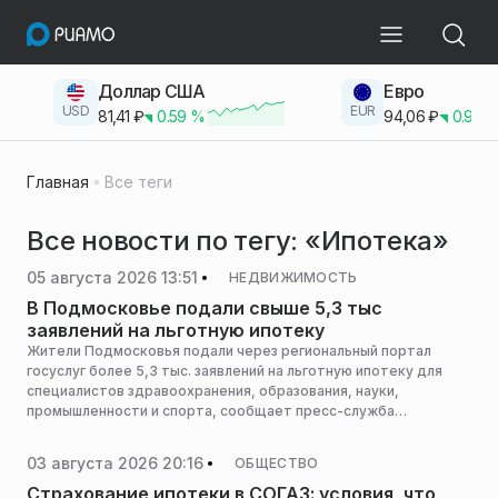
Доллар США
Евро
USD
EUR
81,41
₽
0.59
%
94,06
₽
0.93
Главная
Все теги
Все новости по тегу: «Ипотека»
05 августа 2026 13:51
НЕДВИЖИМОСТЬ
В Подмосковье подали свыше 5,3 тыс
заявлений на льготную ипотеку
Жители Подмосковья подали через региональный портал
госуслуг более 5,3 тыс. заявлений на льготную ипотеку для
специалистов здравоохранения, образования, науки,
промышленности и спорта, сообщает пресс-служба
министерства государственного управления, информационных
технологий и связи Московской области.
03 августа 2026 20:16
ОБЩЕСТВО
Страхование ипотеки в СОГАЗ: условия, что