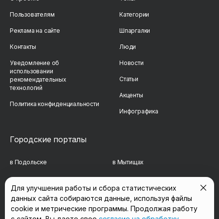
Пользователям
Категории
Реклама на сайте
Шпаргалки
Контакты
Люди
Уведомление об
Новости
использовании
Статьи
рекомендательных
технологий
Акценты
Политика конфиденциальности
Инфографика
Городские порталы
в Подольске
в Мытищах
в Реутове
в Балашихе
Для улучшения работы и сбора статистических
данных сайта собираются данные, используя файлы
в Сергиевом Посаде
в Люберцах
cookie и метрические программы. Продолжая работу
в Красногорске
в Королёве
с сайтом, Вы даете свое
согласие на обработку