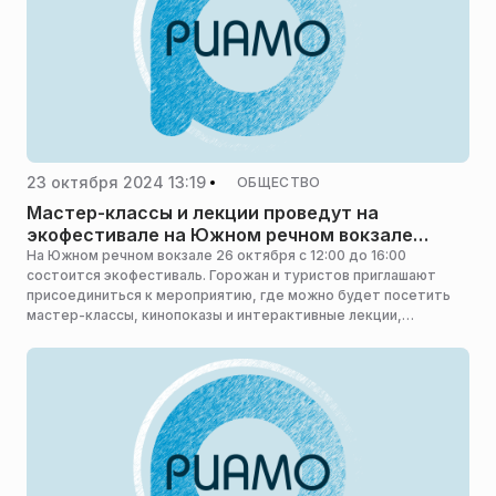
23 октября 2024 13:19
ОБЩЕСТВО
Мастер-классы и лекции проведут на
экофестивале на Южном речном вокзале
Москвы
На Южном речном вокзале 26 октября с 12:00 до 16:00
состоится экофестиваль. Горожан и туристов приглашают
присоединиться к мероприятию, где можно будет посетить
мастер-классы, кинопоказы и интерактивные лекции,
сообщается на официальном сайте мэра Москвы.