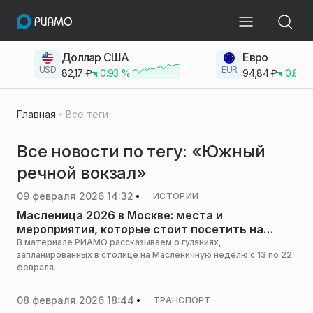
Доллар США
Евро
USD
EUR
82,17
₽
0.93
%
94,84
₽
0.83
Главная
Все теги
Все новости по тегу: «Южный
речной вокзал»
09 февраля 2026 14:32
ИСТОРИИ
Масленица 2026 в Москве: места и
мероприятия, которые стоит посетить на
Масленичной неделе
В материале РИАМО рассказываем о гуляниях,
запланированных в столице на Масленичную неделю с 13 по 22
февраля.
08 февраля 2026 18:44
ТРАНСПОРТ