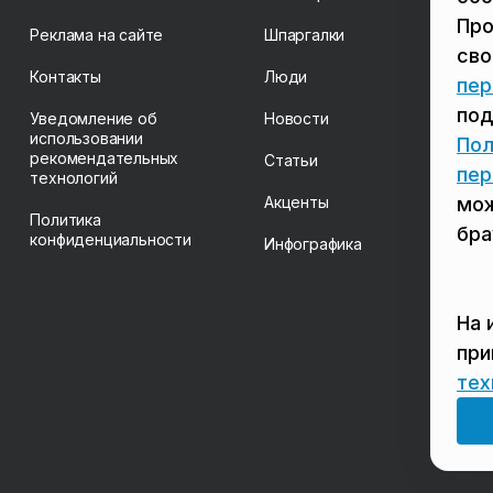
Про
Реклама на сайте
Шпаргалки
св
Контакты
Люди
пер
под
Уведомление об
Новости
использовании
Пол
рекомендательных
Статьи
пер
технологий
Акценты
мож
Политика
бра
конфиденциальности
Инфографика
На 
пр
тех