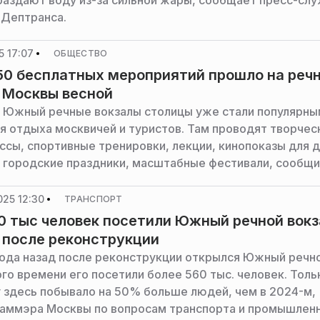
раздают воду из-за сильной жары, сообщает пресс-сл
 Дептранса.
 17:07
ОБЩЕСТВО
0 бесплатных мероприятий прошло на реч
 Москвы весной
 Южный речные вокзалы столицы уже стали популярны
я отдыха москвичей и туристов. Там проводят творчес
ссы, спортивные тренировки, лекции, кинопоказы для 
, городские праздники, масштабные фестивали, сообщ
сквы по вопросам транспорта и промышленности Мак
25 12:30
ТРАНСПОРТ
0 тыс человек посетили Южный речной вокз
 после реконструкции
года назад после реконструкции открылся Южный речн
ого времени его посетили более 560 тыс. человек. Толь
у здесь побывало на 50% больше людей, чем в 2024-м,
заммэра Москвы по вопросам транспорта и промышлен