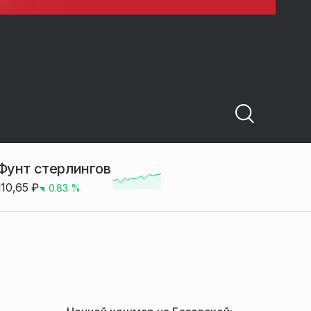
Фунт стерлингов
110,65
₽
0.83
%