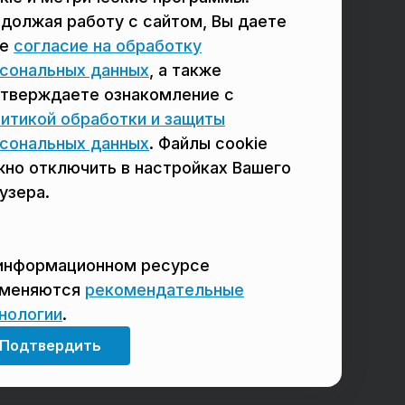
должая работу с сайтом, Вы даете
в Сергиевом Посаде
в Люберцах
ое
согласие на обработку
в Красногорске
в Королёве
сональных данных
, а также
тверждаете ознакомление с
в Домодедово
в Щёлково
итикой обработки и защиты
сональных данных
. Файлы cookie
но отключить в настройках Вашего
узера.
информационном ресурсе
именяются
рекомендательные
нологии
.
Мы в соцсетях
Подтвердить