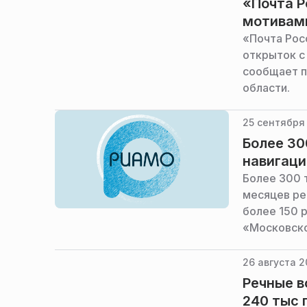
«Почта Р
мотивам
«Почта Рос
открыток с
сообщает п
области.
25 сентября 
Более 30
навигаци
Более 300 
месяцев ре
более 150 
«Московско
в правител
Максим Лик
26 августа 2
Речные в
240 тыс 