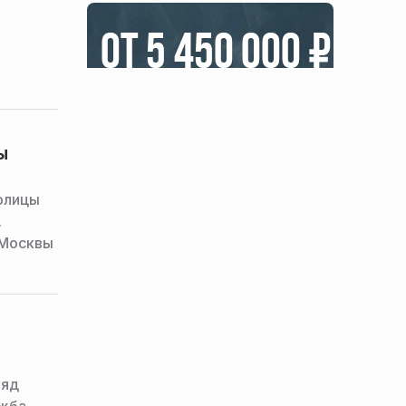
ы
толицы
.
 Москвы
ряд