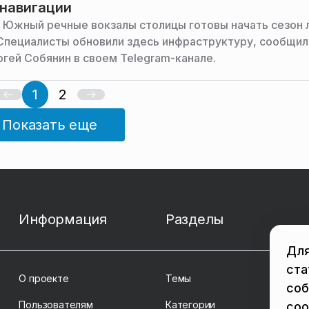
 навигации
 Южный речные вокзалы столицы готовы начать сезон 
 Специалисты обновили здесь инфраструктуру, сообщил
гей Собянин в своем Telegram-канале.
1
2
Показать еще
Информация
Разделы
Для
ста
О проекте
Темы
соб
Пользователям
Категории
coo