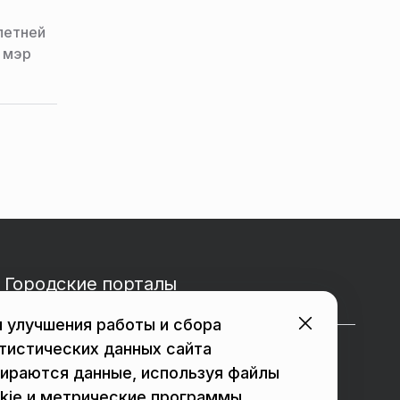
летней
 мэр
Городские порталы
 улучшения работы и сбора
тистических данных сайта
в Подольске
в Мытищах
ираются данные, используя файлы
в Реутове
в Балашихе
kie и метрические программы.