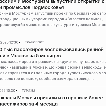
оссии» и Мостуризм выпустили открытки с
и промыслов Подмосковья
сии» и Мостуризм запустили проект по бесплатной отп
 традиционными узорами городов «Золотого кольца»,
ресс-служба министерства культуры и туризма Моско
2025 12:30
ТРАНСПОРТ
0 тыс пассажиров воспользовались речной
ей в Москве за 5 месяцев
тыс. пассажиров отправились в круизные путешествия з
чной навигации в Москве. До конца сезона теплоходы 
раз отправятся в отдельные города туристического ма
е золотое кольцо», сообщил заммэра столицы
ьстве города по вопросам транспорта и промышленнос
сутов.
025 10:30
ТУРИЗМ
окзалы Москвы приняли и отправили более
пассажиров за 4 месяца