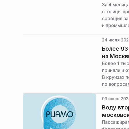
За 4 месяц
столицы пр
сообщил за
и промышле
24 июля 2025
Более 93
из Москв
Более 1 ты
приняли и о
В круизах 
по вопроса
09 июля 2025
Воду вто
московск
Пассажирам