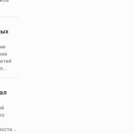
ужба
ных
ми
кие
детей
ил
сим
ал
ой
ко
ности