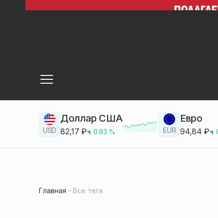
Доллар США
Евро
USD
EUR
82,17
₽
94,84
₽
0.93
%
Главная
Все теги