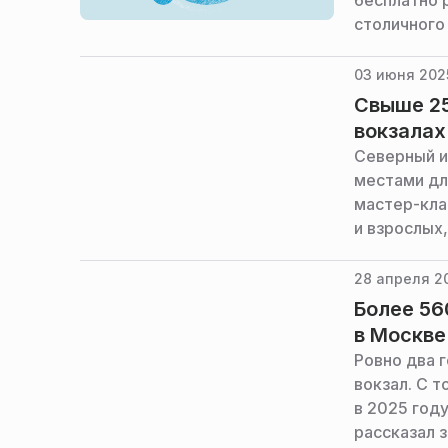
бесплатно 
столичного
03 июня 2025
Свыше 25
вокзалах
Северный и
местами дл
мастер-кла
и взрослых
заммэра Мо
Ликсутов.
28 апреля 20
Более 56
в Москве
Ровно два 
вокзал. С т
в 2025 год
рассказал 