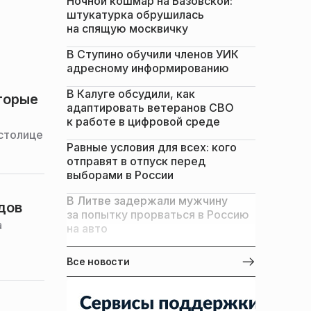
Ночной кошмар на Базовской:
штукатурка обрушилась
на спящую москвичку
В Ступино обучили членов УИК
адресному информированию
В Калуге обсудили, как
торые
адаптировать ветеранов СВО
к работе в цифровой среде
столице
Равные условия для всех: кого
отправят в отпуск перед
выборами в России
В Литве задержали мужчину
дов
за попытку прорваться в Россию
а
на авто
Все новости