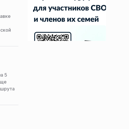
равке
вской
а 5
еще
ршрута
ти