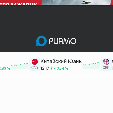
Китайский Юань
CNY
GBP
12,17
₽
0.83
%
0.84
%