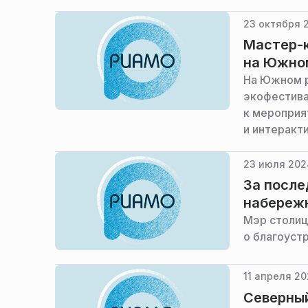
Максим Лик
23 октября 2
Мастер-к
на Южно
На Южном р
экофестива
к мероприя
и интеракт
23 июля 202
За после
набереж
Мэр столиц
о благоуст
11 апреля 20
Северный