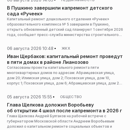
коммунального хозяйства Московской области.
В Пушкино завершили капремонт детского
сада «Ручеек»
Капитальный ремонт дошкольного отделения «Ручеек»
образовательного комплекса № 5 завершили в Пушкино,
открыть обновленный детский сад планируют 1 сентября 2026
года, сообщает пресс-служба министерства строительного
комплекса Московской области.
06 августа 2026 10:48
ЖКХ
Иван Щербаков: капитальный ремонт проведут
в пяти домах в районе Лианозово
Согласованы проекты капитального ремонта пяти
многоквартирных домов по адресам: Абрамцевская улица,
дом 20; Илимская улица, дом 2; Псковская улица, дом 10,
корпус 1; Псковская улица, дом 6; Абрамцевская улица, дом 2,
корпус 2. Об этом сообщил председатель Комитета города
Москвы по ценовой политике в строительстве и
05 августа 2026 15:55
ОБЩЕСТВО
государственной экспертизе проектов (Москомэкспертиза),
входящего в Комплекс градостроительной политики и
Глава Щелкова доложил Воробьеву
строительства столицы, Иван Щербаков.
об открытии 4 школ после капремонта в 2026 г
Глава Щелкова Андрей Булгаков на рабочей встрече с
губернатором Московской области Андреем Воробьевым
доложил о капитальном ремонте социальных объектов и