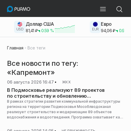
Доллар США
Евро
USD
EUR
81,41
₽
0.59
%
94,06
₽
0.93
Главная
Все теги
Все новости по тегу:
«Капремонт»
06 августа 2026 16:47
ЖКХ
В Подмосковье реализуют 89 проектов
по строительству и обновлению
коммунальных систем
В рамках стратегии развития коммунальной инфраструктуры
региона на территории Подмосковья Мособлводоканал
реализует строительство и модернизацию 89 объектов
водоснабжения и водоотведения. Программа охватывает как
крупные городские округа, так и малые населенные пункты,
сообщила пресс-служба министерства жилищно-
06 августа 2026 14:05
НЕДВИЖИМОСТЬ