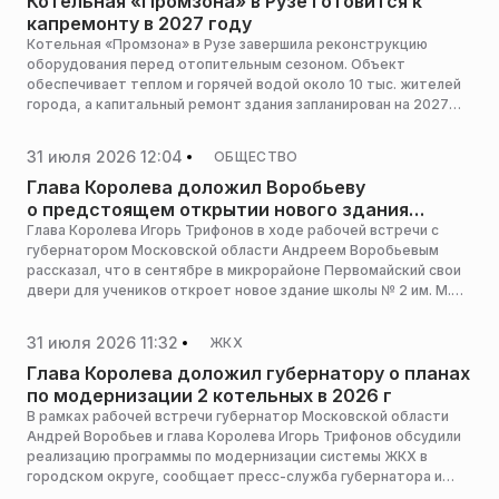
Котельная «Промзона» в Рузе готовится к
Подмосковья.
капремонту в 2027 году
Котельная «Промзона» в Рузе завершила реконструкцию
оборудования перед отопительным сезоном. Объект
обеспечивает теплом и горячей водой около 10 тыс. жителей
города, а капитальный ремонт здания запланирован на 2027
год.
31 июля 2026 12:04
ОБЩЕСТВО
Глава Королева доложил Воробьеву
о предстоящем открытии нового здания
школы № 2
Глава Королева Игорь Трифонов в ходе рабочей встречи с
губернатором Московской области Андреем Воробьевым
рассказал, что в сентябре в микрорайоне Первомайский свои
двери для учеников откроет новое здание школы № 2 им. М.Ф.
Тихонова, сообщает пресс-служба губернатора и
правительства региона.
31 июля 2026 11:32
ЖКХ
Глава Королева доложил губернатору о планах
по модернизации 2 котельных в 2026 г
В рамках рабочей встречи губернатор Московской области
Андрей Воробьев и глава Королева Игорь Трифонов обсудили
реализацию программы по модернизации системы ЖКХ в
городском округе, сообщает пресс-служба губернатора и
правительства региона.