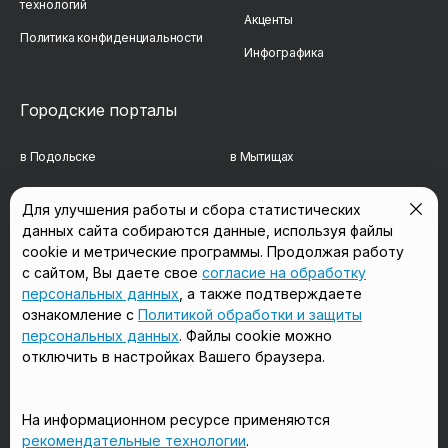
технологий
Акценты
Политика конфиденциальности
Инфографика
Городские порталы
в Подольске
в Мытищах
в Реутове
в Балашихе
Для улучшения работы и сбора статистических
данных сайта собираются данные, используя файлы
в Сергиевом Посаде
в Люберцах
cookie и метрические программы. Продолжая работу
в Красногорске
в Королёве
с сайтом, Вы даете свое
согласие на обработку
персональных данных
, а также подтверждаете
в Домодедово
в Щёлково
ознакомление с
Политикой обработки и защиты
персональных данных
. Файлы cookie можно
отключить в настройках Вашего браузера.
Мы в соцсетях
На информационном ресурсе применяются
рекомендательные технологии
.