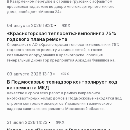
В Казарменном переулке в столице грузовик с асфальтом
провалился под землю во дворе многоквартирного жилого
дома, сообщает «Москва 24».
04 августа 2026 19:20
ЖКХ
«Красногорская теплосеть» выполнила 75%
годового плана ремонта
Специалисты АО «Красногорская теплосеть» выполнили 75%
годового плана по ремонту и замене сетей, а также
котельного оборудования в Красногорске, сообщил
генеральный директор предприятия Аркадий Филиппов на
оперативном совещании, сообщает пресс-служба
администрации горокруга.
03 августа 2026 13:13
ЖКХ
В Подмосковье технадзор контролирует ход
капремонта МКД
Качество и сроки всех работ в рамках капремонта
многоквартирных жилых домов в Подмосковье находятся под
строгим контролем экспертов Управления технического
надзора капитального ремонта Московской области.
Специалисты осуществляют строительный контроль на
объектах по всему региону, чтобы обеспечивать надежность
31 июля 2026 14:23
ЖКХ
и безопасность проводимых работ, сообщила пресс-служба
министерства жилищно-коммунального хозяйства