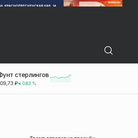
Фунт стерлингов
109,73
₽
0.83
%