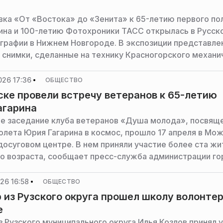
ка «От «Востока» до «Зенита» к 65-летию первого по
ина и 100-летию Фотохроники ТАСС открылась в Русск
графии в Нижнем Новгороде. В экспозиции представле
 снимки, сделанные на технику Красногорского механи
общает пресс-служба Мининвеста региона.
026 17:36
ОБЩЕСТВО
ке провели встречу ветеранов к 65-летию
агарина
е заседание клуба ветеранов «Душа молода», посвящ
олета Юрия Гагарина в космос, прошло 17 апреля в Мо
досуговом центре. В нем приняли участие более ста ж
о возраста, сообщает пресс-служба администрации го
26 16:58
ОБЩЕСТВО
 из Рузского округа прошел школу волонтер
е
з Рузского муниципального округа Илья Козлов принял 