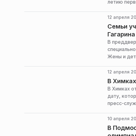
летию перв
12 апреля 20
Семьи уч
Гагарина
В преддвер
специально
Жены и дет
12 апреля 20
В Химках
В Химках о
дату, кото
пресс-служ
10 апреля 20
В Подмос
олимпиа