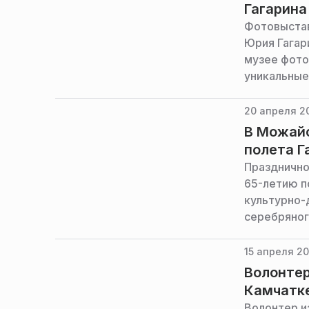
Гагарина
Фотовыстав
Юрия Гагар
музее фото
уникальные
завода, со
20 апреля 2
В Можайс
полета Г
Празднично
65-летию п
культурно-
серебряног
15 апреля 20
Волонтер
Камчатк
Волонтер и