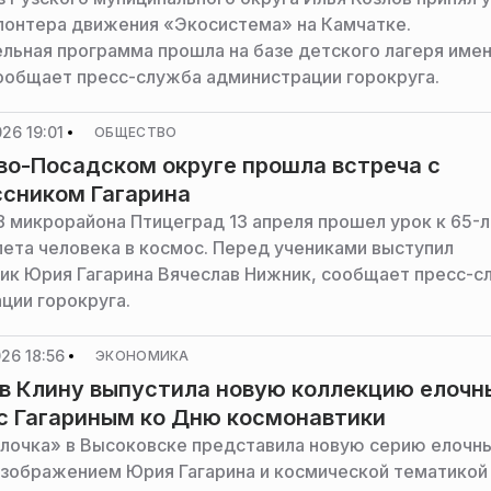
лонтера движения «Экосистема» на Камчатке.
льная программа прошла на базе детского лагеря име
сообщает пресс-служба администрации горокруга.
26 19:01
ОБЩЕСТВО
во-Посадском округе прошла встреча с
сником Гагарина
 микрорайона Птицеград 13 апреля прошел урок к 65-
лета человека в космос. Перед учениками выступил
ик Юрия Гагарина Вячеслав Нижник, сообщает пресс-с
ции горокруга.
26 18:56
ЭКОНОМИКА
в Клину выпустила новую коллекцию елочн
с Гагариным ко Дню космонавтики
лочка» в Высоковске представила новую серию елочн
изображением Юрия Гагарина и космической тематикой 