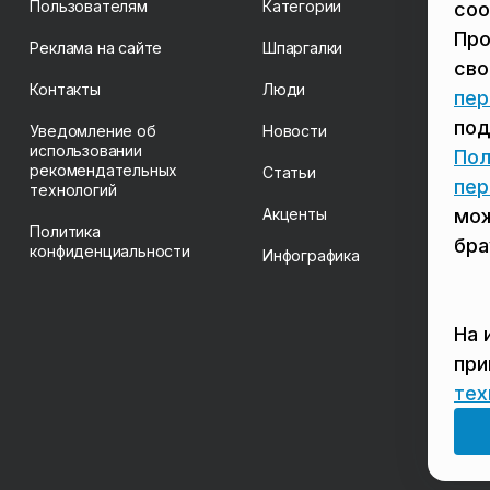
Пользователям
Категории
coo
Про
Реклама на сайте
Шпаргалки
св
Контакты
Люди
пер
под
Уведомление об
Новости
использовании
Пол
рекомендательных
Статьи
пер
технологий
Акценты
мож
Политика
бра
конфиденциальности
Инфографика
На 
пр
тех