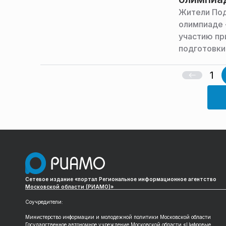
Жители Под
олимпиаде 
участию пр
подготовки
управления
1
Сетевое издание «портал Региональное информационное агентство
Московской области (РИАМО)»
Соучредители:
Министерство информации и молодежной политики Московской области
Государственное автономное учреждение Московской области «Цифровые