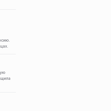
рсию.
цах.
кую
бщила