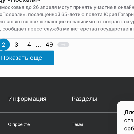
московья до 26 апреля могут принять участие в онлайн
«Поехали», посвященной 65-летию полета Юрия Гагари
иглашаются все желающие независимо от возраста и у
, сообщает пресс-служба министерства государственн
, информационных технологий и связи Московской обла
2
3
4
...
49
Показать еще
Информация
Разделы
Для
ста
О проекте
Темы
соб