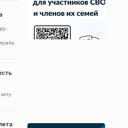
а
65-
служба
есть
танту
лета