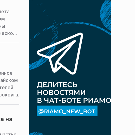
лета
ом
ны
ческого
енное
жайском
ителей
рокруга.
а на
участие