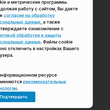
в Реутове
в Балашихе
kie и метрические программы.
должая работу с сайтом, Вы даете
в Сергиевом Посаде
в Люберцах
ое
согласие на обработку
в Красногорске
в Королёве
сональных данных
, а также
тверждаете ознакомление с
в Домодедово
в Щёлково
итикой обработки и защиты
сональных данных
. Файлы cookie
но отключить в настройках Вашего
узера.
информационном ресурсе
именяются
рекомендательные
нологии
.
Мы в соцсетях
Подтвердить