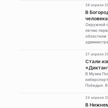
и туризма 
28 апреля 20
В Богоро
человека
Окружной о
летию перв
областном 
администра
27 апреля 20
Стали из
«Диктан
В Музее По
киберспорт
Победы». В
24 апреля 2
В Нижнем