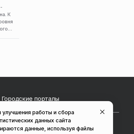
-
на. К
ровня
ого
сти.
Городские порталы
 улучшения работы и сбора
тистических данных сайта
в Подольске
в Мытищах
ираются данные, используя файлы