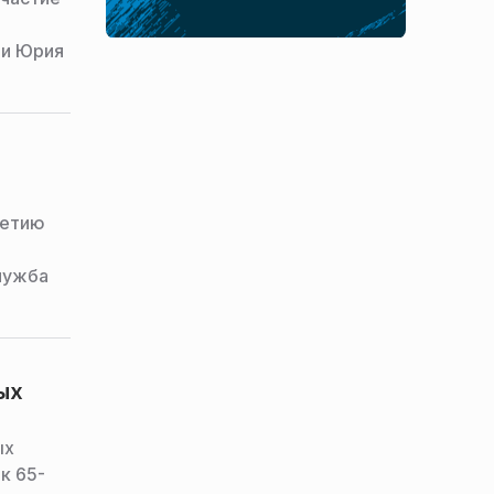
ни Юрия
летию
лужба
ых
ых
к 65-