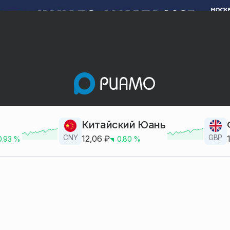
Китайский Юань
CNY
GBP
12,06
₽
0.93
%
0.80
%