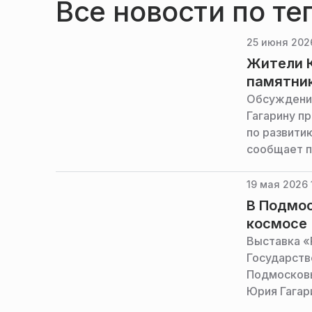
Все новости по те
25 июня 2026
Жители К
памятник
Обсуждение
Гагарину п
по развити
сообщает п
19 мая 2026 
В Подмос
космосе
Выставка «
Государств
Подмосковь
Юрия Гагар
произведен