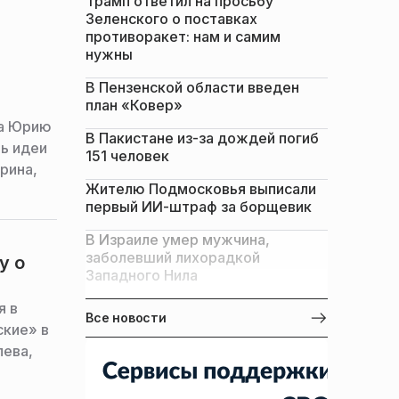
Трамп ответил на просьбу
Зеленского о поставках
противоракет: нам и самим
нужны
В Пензенской области введен
план «Ковер»
ка Юрию
В Пакистане из-за дождей погиб
ь идеи
151 человек
рина,
Жителю Подмосковья выписали
первый ИИ-штраф за борщевик
В Израиле умер мужчина,
заболевший лихорадкой
у о
Западного Нила
я в
Все новости
ские» в
лева,
ультуры