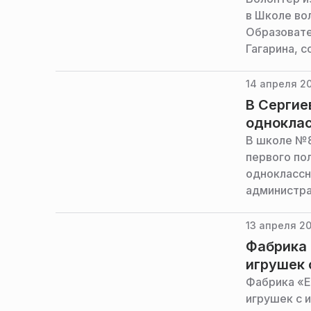
в Школе во
Образовате
Гагарина, 
14 апреля 20
В Сергие
одноклас
В школе №8
первого по
одноклассн
администра
13 апреля 20
Фабрика 
игрушек 
Фабрика «Е
игрушек с 