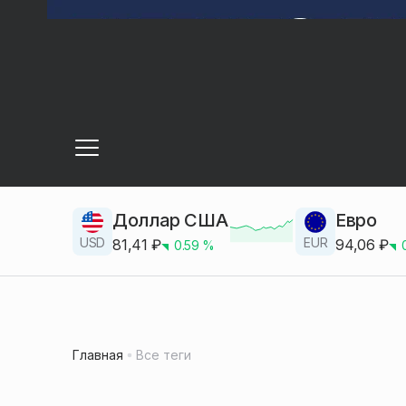
Доллар США
Евро
USD
EUR
81,41
₽
94,06
₽
0.59
%
Главная
Все теги