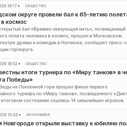
Московской области.
26 16:17
ОБЩЕСТВО
дском округе провели бал к 65-летию полет
 в космос
ткрытый бал «Времен связующая нить», посвященный 
ого полета человека в космос, прошел в Московском
театре драмы и комедии в Ногинске, сообщает пресс-
ции горокруга.
26 16:52
ОБЩЕСТВО
вестны итоги турнира по «Миру танков» в ч
та Победы»
беды на Поклонной горе прошел финал первого
ивного турнира по «Миру танков», посвященного «Дик
 итоговом состязании сошлись 14 сильнейших игроков.
026 15:42
ЭКОНОМИКА
 Новгороде открыли выставку к юбилею по