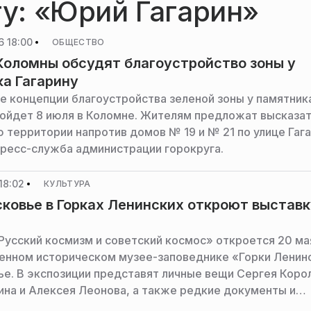
гу: «Юрий Гагарин»
 18:00
ОБЩЕСТВО
оломны обсудят благоустройство зоны у
а Гагарину
 концепции благоустройства зеленой зоны у памятни
ройдет 8 июля в Коломне. Жителям предложат высказат
ю территории напротив домов № 19 и № 21 по улице Гага
ресс-служба администрации горокруга.
18:02
КУЛЬТУРА
ковье в Горках Ленинских откроют выставк
Русский космизм и советский космос» откроется 20 ма
енном историческом музее-заповеднике «Горки Ленин
е. В экспозиции представят личные вещи Сергея Коро
ина и Алексея Леонова, а также редкие документы и
ия искусства, сообщает пресс-служба министерства к