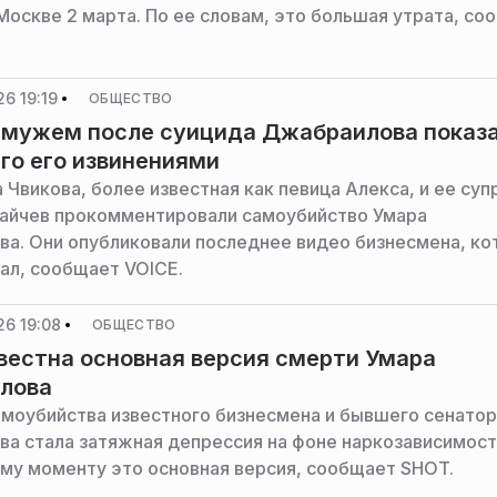
 Москве 2 марта. По ее словам, это большая утрата, со
6 19:19
ОБЩЕСТВО
 мужем после суицида Джабраилова показ
его его извинениями
Чвикова, более известная как певица Алекса, и ее суп
айчев прокомментировали самоубийство Умара
а. Они опубликовали последнее видео бизнесмена, ко
лал, сообщает VOICE.
26 19:08
ОБЩЕСТВО
вестна основная версия смерти Умара
лова
моубийства известного бизнесмена и бывшего сенатор
а стала затяжная депрессия на фоне наркозависимост
му моменту это основная версия, сообщает SHOT.