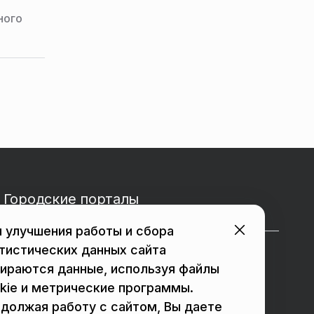
ного
Городские порталы
 улучшения работы и сбора
тистических данных сайта
в Подольске
в Мытищах
ираются данные, используя файлы
в Реутове
в Балашихе
kie и метрические программы.
должая работу с сайтом, Вы даете
в Сергиевом Посаде
в Люберцах