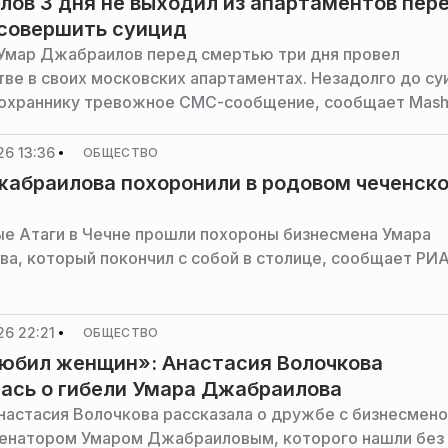
ов 3 дня не выходил из апартаментов пер
 совершить суицид
Умар Джабраилов перед смертью три дня провел
тве в своих московских апартаментах. Незадолго до су
 охраннику тревожное СМС-сообщение, сообщает Mash
26 13:36
ОБЩЕСТВО
абраилова похоронили в родовом чеченск
ые Атаги в Чечне прошли похороны бизнесмена Умара
а, который покончил с собой в столице, сообщает РИ
26 22:21
ОБЩЕСТВО
юбил женщин»: Анастасия Волочкова
ась о гибели Умара Джабраилова
настасия Волочкова рассказала о дружбе с бизнесмен
енатором Умаром Джабраиловым, которого нашли без