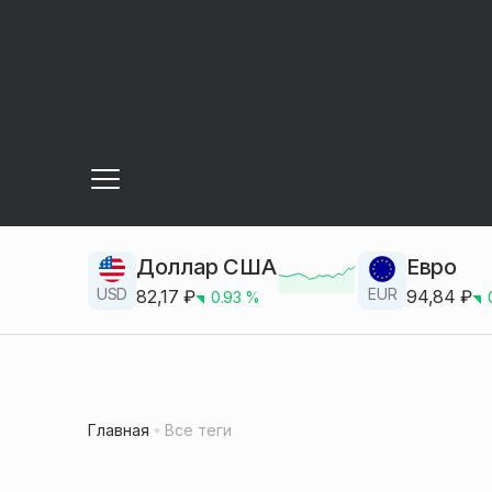
Доллар США
Евро
USD
EUR
82,17
₽
94,84
₽
0.93
%
Главная
Все теги