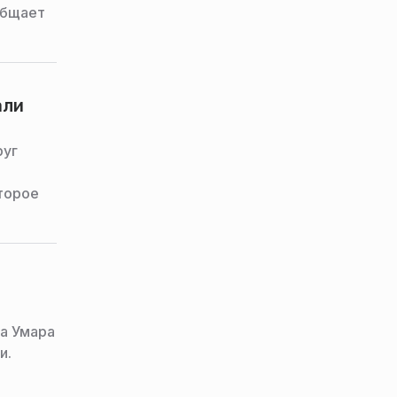
общает
али
руг
торое
а Умара
и.