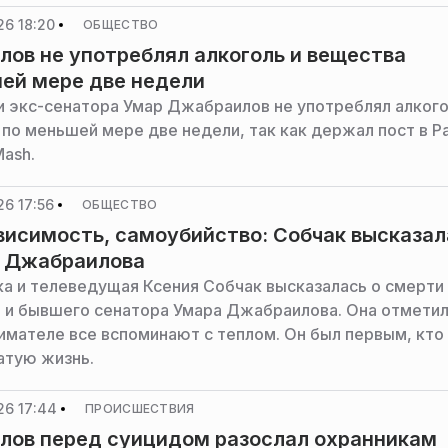
26 18:20
ОБЩЕСТВО
ов не употреблял алкоголь и вещества
ей мере две недели
и экс-сенатора Умар Джабраилов не употреблял алког
 по меньшей мере две недели, так как держал пост в Р
ash.
6 17:56
ОБЩЕСТВО
висимость, самоубийство: Собчак высказал
и Джабраилова
а и телеведущая Ксения Собчак высказалась о смерти
 и бывшего сенатора Умара Джабраилова. Она отметил
имателе все вспоминают с теплом. Он был первым, кто
атую жизнь.
26 17:44
ПРОИСШЕСТВИЯ
лов перед суицидом разослал охранникам