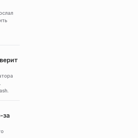
ослал
ить
 верит
атора
.
ash.
-за
го