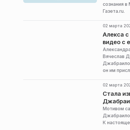
сознания в
Газета.ru.
02 марта 202
Алекса с
видео с 
Александра 
Вячеслав Д
Джабраилов
он им прис
02 марта 20
Стала из
Джабраи
Мотивом са
Джабраилов
К настояще