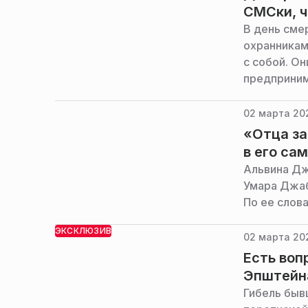
СМСки, ч
В день сме
охранникам
с собой. О
предприним
02 марта 202
«Отца за
в его са
Альвина Дж
Умара Джаб
По ее слов
ЭКСКЛЮЗИВ
02 марта 20
Есть воп
Эпштейн
Гибель быв