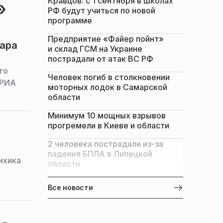
Кравцов: с 1 сентября в школах
»
РФ будут учиться по новой
программе
Предприятие «Файер пойнт»
мара
и склад ГСМ на Украине
пострадали от атак ВС РФ
го
Человек погиб в столкновении
 РИА
моторных лодок в Самарской
области
Минимум 10 мощных взрывов
прогремели в Киеве и области
2 человека пострадали из-за
падения БПЛА в Липецкой
ихика
области
Все новости