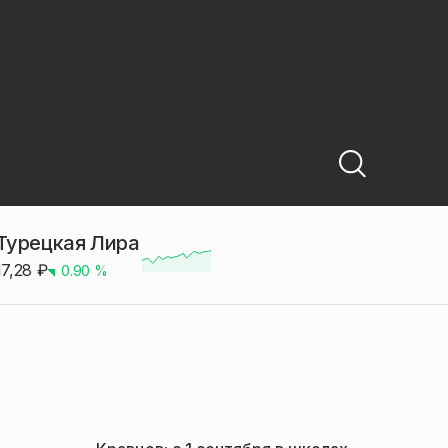
Турецкая Лира
17,28
₽
0.90
%