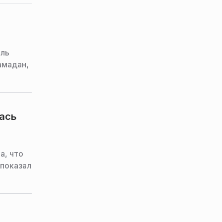
оль
амадан,
ась
а, что
 показал