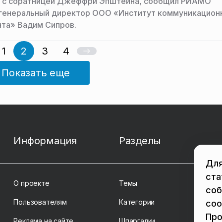
й с соратницей Джеффри Эпштейна, сообщил РИАМО
 генеральный директор ООО «Институт коммуникацион
та» Вадим Сипров.
1
2
3
4
Показать еще
Информация
Разделы
Для
ста
О проекте
Темы
соб
Пользователям
Категории
coo
Про
Реклама на сайте
Шпаргалки