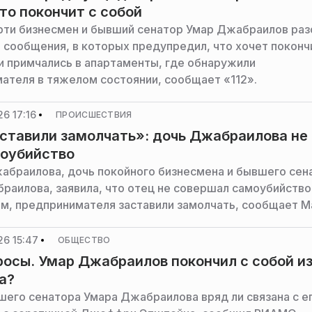
то покончит с собой
рти бизнесмен и бывший сенатор Умар Джабраилов раз
 сообщения, в которых предупредил, что хочет поконч
ни примчались в апартаменты, где обнаружили
ателя в тяжелом состоянии, сообщает «112».
6 17:16
ПРОИСШЕСТВИЯ
ставили замолчать»: дочь Джабраилова не
моубийство
абраилова, дочь покойного бизнесмена и бывшего сен
раилова, заявила, что отец не совершал самоубийство
ам, предпринимателя заставили замолчать, сообщает M
26 15:47
ОБЩЕСТВО
росы. Умар Джабраилов покончил с собой из
а?
шего сенатора Умара Джабраилова вряд ли связана с е