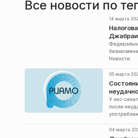
Все новости по т
14 марта 202
Налогова
Джабраи
Федеральна
бизнесмена
Новости.
05 марта 20
Состояни
неудачно
У экс-сена
после неуд
употреблен
04 марта 202