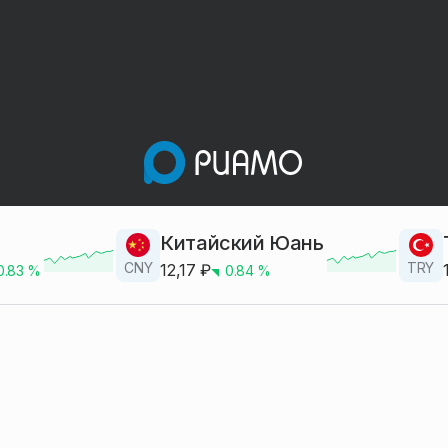
Китайский Юань
CNY
TRY
12,17
₽
0.83
%
0.84
%