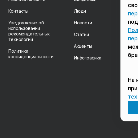
св
Контакты
Люди
пер
под
Уведомление об
Новости
использовании
Пол
рекомендательных
Статьи
пер
технологий
Акценты
мож
Политика
бра
конфиденциальности
Инфографика
На 
пр
тех