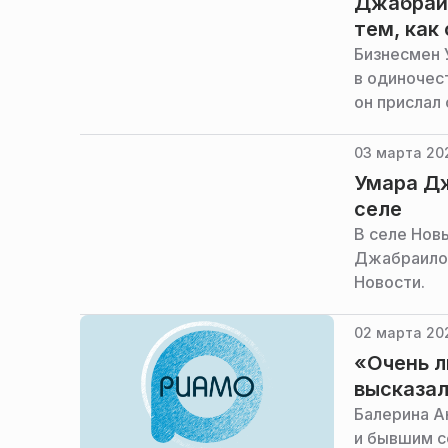
Джабраил
тем, как
Бизнесмен 
в одиночес
он прислал
03 марта 20
Умара Дж
селе
В селе Нов
Джабраилов
Новости.
02 марта 20
«Очень л
высказал
Балерина А
и бывшим с