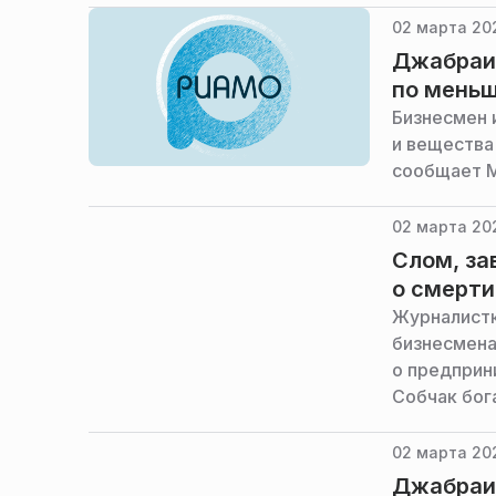
02 марта 20
Джабраил
по меньш
Бизнесмен 
и вещества
сообщает M
02 марта 202
Слом, за
о смерт
Журналистк
бизнесмена
о предприн
Собчак бог
02 марта 20
Джабраи