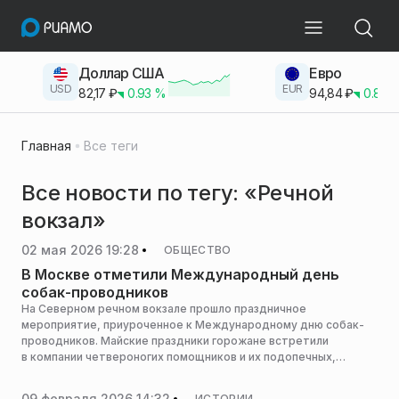
Доллар США
Евро
USD
EUR
82,17
₽
0.93
%
94,84
₽
0.83
Главная
Все теги
Все новости по тегу: «Речной
вокзал»
02 мая 2026 19:28
ОБЩЕСТВО
В Москве отметили Международный день
собак-проводников
На Северном речном вокзале прошло праздничное
мероприятие, приуроченное к Международному дню собак-
проводников. Майские праздники горожане встретили
в компании четвероногих помощников и их подопечных,
сообщили в Дептрансе Москвы.
09 февраля 2026 14:32
ИСТОРИИ