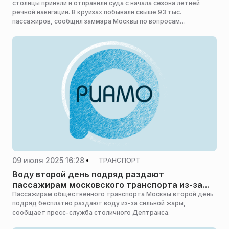
столицы приняли и отправили суда с начала сезона летней
речной навигации. В круизах побывали свыше 93 тыс.
пассажиров, сообщил заммэра Москвы по вопросам
транспорта и промышленности Максим Ликсутов.
09 июля 2025 16:28
ТРАНСПОРТ
Воду второй день подряд раздают
пассажирам московского транспорта из-за
жары
Пассажирам общественного транспорта Москвы второй день
подряд бесплатно раздают воду из-за сильной жары,
сообщает пресс-служба столичного Дептранса.