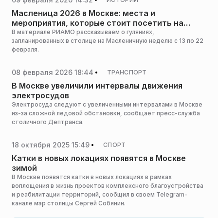
Масленица 2026 в Москве: места и
мероприятия, которые стоит посетить на
Масленичной неделе
В материале РИАМО рассказываем о гуляниях,
запланированных в столице на Масленичную неделю с 13 по 22
февраля.
08 февраля 2026 18:44
ТРАНСПОРТ
В Москве увеличили интервалы движения
электросудов
Электросуда следуют с увеличенными интервалами в Москве
из-за сложной ледовой обстановки, сообщает пресс-служба
столичного Дептранса.
18 октября 2025 15:49
СПОРТ
Катки в новых локациях появятся в Москве
зимой
В Москве появятся катки в новых локациях в рамках
воплощения в жизнь проектов комплексного благоустройства
и реабилитации территорий, сообщил в своем Telegram-
канале мэр столицы Сергей Собянин.