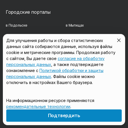
Городские порталы
в Подольске
в Мытищах
в Реутове
в Балашихе
Для улучшения работы и сбора статистических
данных сайта собираются данные, используя файлы
в Сергиевом Посаде
в Люберцах
cookie и метрические программы. Продолжая работу
в Красногорске
в Королёве
с сайтом, Вы даете свое
согласие на обработку
персональных данных
, а также подтверждаете
в Домодедово
в Щёлково
ознакомление с
Политикой обработки и защиты
персональных данных
. Файлы cookie можно
отключить в настройках Вашего браузера.
Мы в соцсетях
На информационном ресурсе применяются
рекомендательные технологии
.
18+
Подтвердить