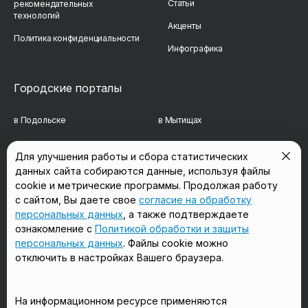
Статьи
рекомендательных
технологий
Акценты
Политика конфиденциальности
Инфографика
Городские порталы
в Подольске
в Мытищах
в Реутове
в Балашихе
Для улучшения работы и сбора статистических
данных сайта собираются данные, используя файлы
в Сергиевом Посаде
в Люберцах
cookie и метрические программы. Продолжая работу
в Красногорске
в Королёве
с сайтом, Вы даете свое
согласие на обработку
персональных данных
, а также подтверждаете
в Домодедово
в Щёлково
ознакомление с
Политикой обработки и защиты
персональных данных
. Файлы cookie можно
отключить в настройках Вашего браузера.
Мы в соцсетях
На информационном ресурсе применяются