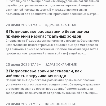
В Луховицкой больнице обновили оборудование паллиативной
службы централизованного отделения первичной медико-
санитарной помощи на дому. В учреждение поступили
подъемники для реабилитации, противопролежневые матрасы
и расходные материалы для аппаратов ИВЛ, сообщает пресс-
служба министерства здравоохранения Московской области.
20 июля 2026 17:31
ЗДРАВООХРАНЕНИЕ
В Подмосковье рассказали о безопасном
применении назогастральных зондов
Специалисты Подмосковья напомнили о правилах безопасного
использования назогастральных зондов и выборе материалов
для снижения риска осложнений. Особое внимание уделяется
профилактике пролежней слизистой и инфекций при
длительном применении, сообщает пресс-служба
министерства здравоохранения Московской области.
20 июля 2026 17:16
ЗДРАВООХРАНЕНИЕ
В Подмосковье врачи рассказали, как
избежать закручивания зонда
Специалисты Подмосковья разъяснили правила безопасной
установки назогастрального зонда и способы предотвращения
его закручивания во время процедуры. Рекомендации дал
заведующий паллиативным отделением Клинской больницы
Олег Дубников, сообщает пресс-служба министерства
здравоохранения Московской области.
20 июля 2026 17:15
ЗДРАВООХРАНЕНИЕ