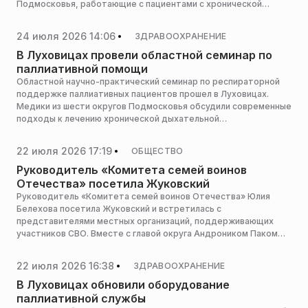
Подмосковья, работающие с пациентами с хронической
дыхательной недостаточностью, сообщает пресс-служба
министерства здравоохранения Московской области.
24 июля 2026 14:06
ЗДРАВООХРАНЕНИЕ
В Луховицах провели областной семинар по
паллиативной помощи
Областной научно-практический семинар по респираторной
поддержке паллиативных пациентов прошел в Луховицах.
Медики из шести округов Подмосковья обсудили современные
подходы к лечению хронической дыхательной
недостаточности и отработали практические навыки,
сообщает пресс-служба министерства здравоохранения
22 июля 2026 17:19
ОБЩЕСТВО
Московской области.
Руководитель «Комитета семей воинов
Отечества» посетила Жуковский
Руководитель «Комитета семей воинов Отечества» Юлия
Белехова посетила Жуковский и встретилась с
представителями местных организаций, поддерживающих
участников СВО. Вместе с главой округа Андроником Паком
она побывала в медучреждении и пункте сбора гуманитарной
помощи, сообщает пресс-служба администрации горокруга.
22 июля 2026 16:38
ЗДРАВООХРАНЕНИЕ
В Луховицах обновили оборудование
паллиативной службы