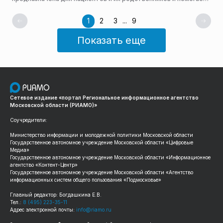
получить консультацию или решить вопрос о госпитализации,
сообщает пресс-служба министерства здравоохранения
1
2
3
...
9
Московской области.
Показать еще
Сетевое издание «портал Региональное информационное агентство
Московской области (РИАМО)»
Соучредители:
Министерство информации и молодежной политики Московской области
Государственное автономное учреждение Московской области «Цифровые
Медиа»
Государственное автономное учреждение Московской области «Информационное
агентство «Контент-Центр»
Государственное автономное учреждение Московской области «Агентство
информационных систем общего пользования «Подмосковье»
Главный редактор: Богдашкина Е.В.
Тел.:
8 (495) 223-35-11
Адрес электронной почты:
info@riamo.ru