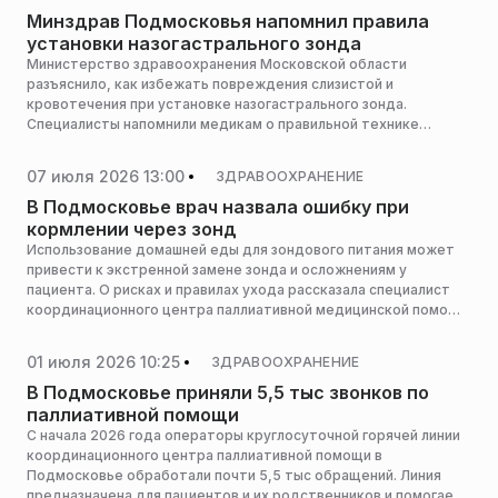
Минздрав Подмосковья напомнил правила
установки назогастрального зонда
Министерство здравоохранения Московской области
разъяснило, как избежать повреждения слизистой и
кровотечения при установке назогастрального зонда.
Специалисты напомнили медикам о правильной технике
введения и мерах безопасности, сообщает пресс-служба
министерства здравоохранения Московской области.
07 июля 2026 13:00
ЗДРАВООХРАНЕНИЕ
В Подмосковье врач назвала ошибку при
кормлении через зонд
Использование домашней еды для зондового питания может
привести к экстренной замене зонда и осложнениям у
пациента. О рисках и правилах ухода рассказала специалист
координационного центра паллиативной медицинской помощи
Московской области Ирина Аристархова, сообщает пресс-
служба министерства здравоохранения Московской области.
01 июля 2026 10:25
ЗДРАВООХРАНЕНИЕ
В Подмосковье приняли 5,5 тыс звонков по
паллиативной помощи
С начала 2026 года операторы круглосуточной горячей линии
координационного центра паллиативной помощи в
Подмосковье обработали почти 5,5 тыс обращений. Линия
предназначена для пациентов и их родственников и помогает