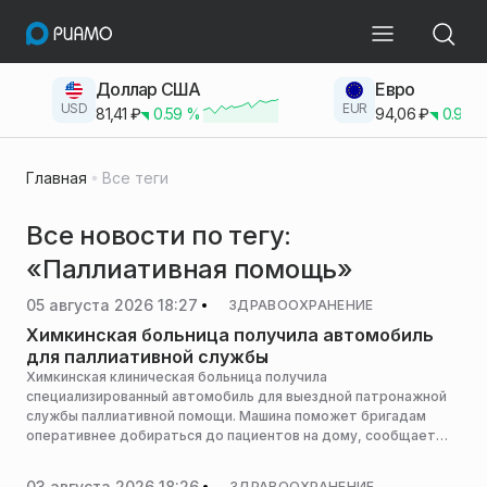
Доллар США
Евро
USD
EUR
81,41
₽
0.59
%
94,06
₽
0.93
Главная
Все теги
Все новости по тегу:
«Паллиативная помощь»
05 августа 2026 18:27
ЗДРАВООХРАНЕНИЕ
Химкинская больница получила автомобиль
для паллиативной службы
Химкинская клиническая больница получила
специализированный автомобиль для выездной патронажной
службы паллиативной помощи. Машина поможет бригадам
оперативнее добираться до пациентов на дому, сообщает
пресс-служба министерства здравоохранения Московской
области.
03 августа 2026 18:26
ЗДРАВООХРАНЕНИЕ