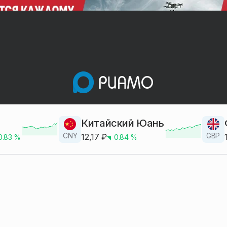
Китайский Юань
CNY
GBP
12,17
₽
0.83
%
0.84
%