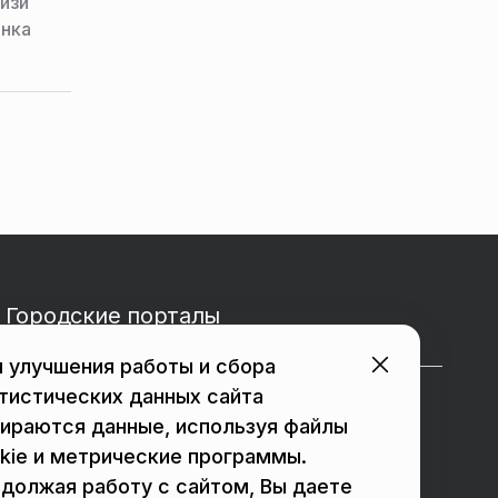
лизи
анка
Городские порталы
 улучшения работы и сбора
тистических данных сайта
в Подольске
в Мытищах
ираются данные, используя файлы
в Реутове
в Балашихе
kie и метрические программы.
должая работу с сайтом, Вы даете
в Сергиевом Посаде
в Люберцах