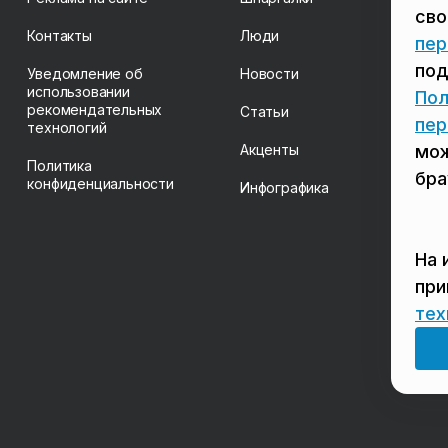
св
Контакты
Люди
пер
под
Уведомление об
Новости
использовании
Пол
рекомендательных
Статьи
пер
технологий
Акценты
мож
Политика
бра
конфиденциальности
Инфографика
На 
пр
тех