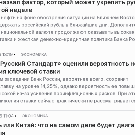
назвал фактор, который может укрепить ру
той неделе
а нефть на фоне обострения ситуации на Ближнем Вост
ержать российский рубль в ближайшие дни. Дополни
национальной валюте продолжают оказывать высокая
тавка и жесткая денежно-кредитная политика Банка Ро
АМО директор департамента операций на финансовых
ский Стандарт» Максим Тимошенко.
 13:19
ЭКОНОМИКА
«Русский Стандарт» оценили вероятность н
я ключевой ставки
м заседании Банк России, вероятнее всего, сохранит
тавку на уровне 14,25%, однако вероятность ее повы
ысокой из-за усиления проинфляционных рисков. При э
нижения ставки сейчас практически не рассматриваетс
АМО директор департамента операций на финансовых
ский Стандарт» Максим Тимошенко.
 11:04
ЭКОНОМИКА
ь или Китай: что на самом деле будет двига
ля