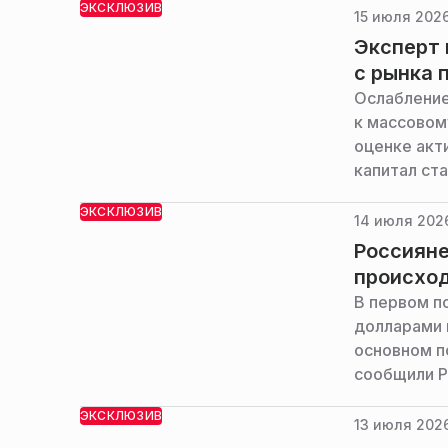
ЭКСКЛЮЗИВ
15 июля 2026
Эксперт 
с рынка 
Ослабление
к массовом
оценке акт
капитал ст
интересует
ЭКСКЛЮЗИВ
выручкой, 
14 июля 2026
Иван Шинди
Россияне
происход
В первом п
долларами 
основном п
сообщили Р
ЭКСКЛЮЗИВ
13 июля 2026