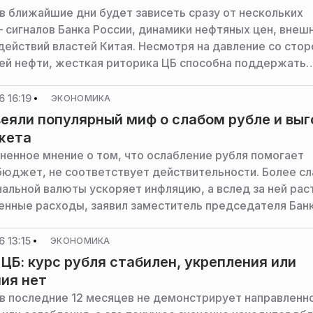
 в ближайшие дни будет зависеть сразу от нескольких
 сигналов Банка России, динамики нефтяных цен, внеш
 действий властей Китая. Несмотря на давление со сто
 нефти, жесткая риторика ЦБ способна поддержать
 валюту, сообщил РИАМО директор департамента опе
вых рынках банка «Русский Стандарт» Максим Тимошен
 16:19
ЭКОНОМИКА
веяли популярный миф о слабом рубле и вы
жета
ненное мнение о том, что ослабление рубля помогает
бюджет, не соответствует действительности. Более с
нальной валюты ускоряет инфляцию, а вслед за ней рас
енные расходы, заявил заместитель председателя Бан
ксей Заботкин.
 13:15
ЭКОНОМИКА
ЦБ: курс рубля стабилен, укрепления или
ия нет
 в последние 12 месяцев не демонстрирует направленн