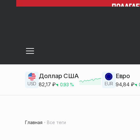
Доллар США
Евро
USD
EUR
82,17
₽
94,84
₽
0.93
%
Главная
Все теги