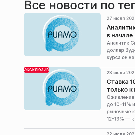
Все новости по те
27 июля 202
Аналитик
в начале
Аналитик С
доллар буд
курса он не
ЭКСКЛЮЗИВ
23 июля 202
Ставка 1
только к
Оживление 
до 10–11% 
рыночные к
12–13% — к
банка Петр
22 июля 2026