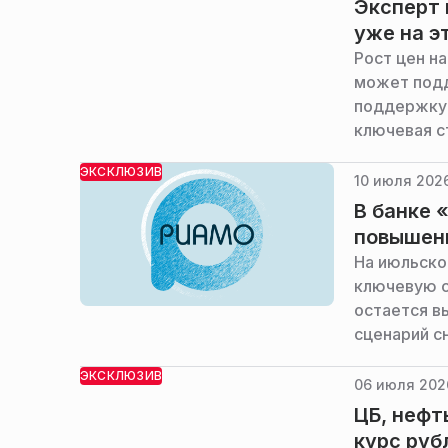
Эксперт 
уже на э
Рост цен н
может подд
поддержку 
ключевая с
сообщил РИ
ЭКСКЛЮЗИВ
банка «Рус
10 июля 2026
В банке 
повышени
На июльско
ключевую с
остается в
сценарий с
сообщил РИ
ЭКСКЛЮЗИВ
банка «Рус
06 июля 2026
ЦБ, нефт
курс руб