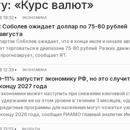
гу: «Курс валют»
6 19:32
ЭКОНОМИКА
 Соболев ожидает доллар по 75-80 рублей
 августа
партак Соболев ожидает, что в конце июля и начале ав
ет торговаться в диапазоне 75-80 рублей. Резких движ
 прогнозирует, сообщает RT.
6 12:39
ЭКОНОМИКА
0–11% запустит экономику РФ, но это случи
 концу 2027 года
экономики может наступить при снижении ключевой с
и удержании ее на этом уровне в течение 3 месяцев, од
редитные программы для населения могут «ожить» уж
 концу 2026 года, сообщил РИАМО главный аналитик Ин
 Арронет.
 13:53
АКЦЕНТЫ