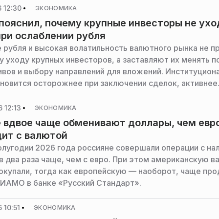
 12:30
ЭКОНОМИКА
пояснил, почему крупные инвесторы не ухо
при ослаблении рубля
 рубля и высокая волатильность валютного рынка не п
у уходу крупных инвесторов, а заставляют их менять п
ивов и выбору направлений для вложений. Институцион
ановится осторожнее при заключении сделок, активнее
ся экспортными компаниями и проектами с валютной
сообщил РИАМО инвестиционный директор Central Asia C
 12:13
ЭКОНОМИКА
н.
 вдвое чаще обменивают доллары, чем евро
ит с валютой
олугодии 2026 года россияне совершали операции с на
в два раза чаще, чем с евро. При этом американскую в
окупали, тогда как европейскую — наоборот, чаще про
ИАМО в банке «Русский Стандарт».
 10:51
ЭКОНОМИКА