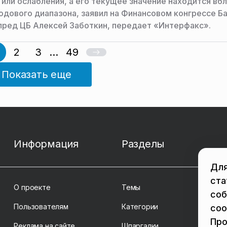
 или ослабления, а его текущее значение находится вб
одового диапазона, заявил на Финансовом конгрессе Б
пред ЦБ Алексей Заботкин, передает «Интерфакс».
2
3
...
49
Показать еще
Информация
Разделы
Для
ста
О проекте
Темы
соб
Пользователям
Категории
coo
Про
Реклама на сайте
Шпаргалки