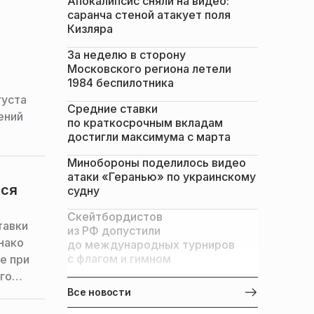
Апокалипсис сняли на видео:
саранча стеной атакует поля
Кизляра
За неделю в сторону
Московского региона летели
1984 беспилотника
густа
Средние ставки
ений
по краткосрочным вкладам
достигли максимума с марта
Минобороны поделилось видео
атаки «Геранью» по украинскому
тся
судну
Скейтбордистов
тавки
из РФ допустили
нако
до международных турниров
с флагом и гимном
е при
го
Все новости