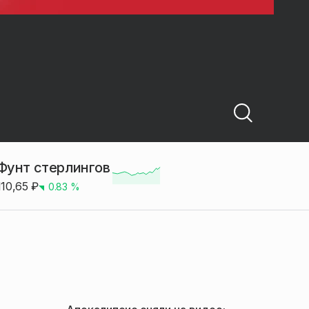
Фунт стерлингов
110,65
₽
0.83
%