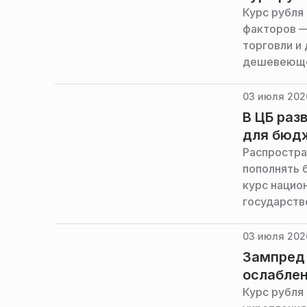
Курс рубля
факторов —
торговли и
дешевеющей
российскую
на финансо
03 июля 2026
В ЦБ раз
для бюд
Распростра
пополнять 
курс нацио
государств
России Але
03 июля 2026
Зампред 
ослаблен
Курс рубля