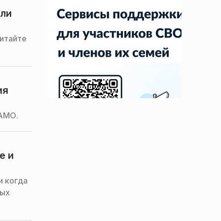
 ли
читайте
ия
ИАМО.
е и
и когда
ных