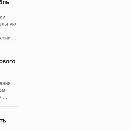
бль
оке
тельную
ссии,
 рынках
ового
шения
том
я,
 рынках
ть