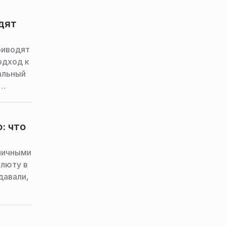
дят
риводят
одход к
альный
apital
: что
личными
алюту в
давали,