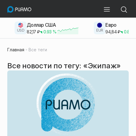
Доллар США
Евро
USD
EUR
82,17
₽
0.93
%
94,84
₽
0.83
Главная
Все теги
Все новости по тегу: «Экипаж»