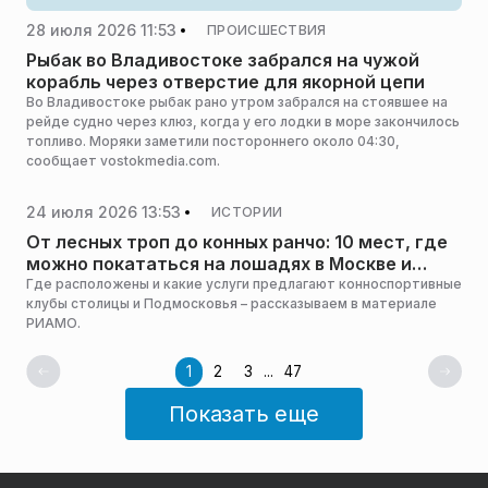
28 июля 2026 11:53
ПРОИСШЕСТВИЯ
Рыбак во Владивостоке забрался на чужой
корабль через отверстие для якорной цепи
Во Владивостоке рыбак рано утром забрался на стоявшее на
рейде судно через клюз, когда у его лодки в море закончилось
топливо. Моряки заметили постороннего около 04:30,
сообщает vostokmedia.com.
24 июля 2026 13:53
ИСТОРИИ
От лесных троп до конных ранчо: 10 мест, где
можно покататься на лошадях в Москве и
Московской области
Где расположены и какие услуги предлагают конноспортивные
клубы столицы и Подмосковья – рассказываем в материале
РИАМО.
1
2
3
...
47
Показать еще