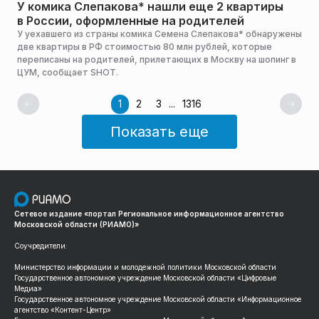
У комика Слепакова* нашли еще 2 квартиры
в России, оформленные на родителей
У уехавшего из страны комика Семена Слепакова* обнаружены
две квартиры в РФ стоимостью 80 млн рублей, которые
переписаны на родителей, прилетающих в Москву на шопинг в
ЦУМ, сообщает SHOT.
1
2
3
...
1316
Показать еще
Сетевое издание «портал Региональное информационное агентство
Московской области (РИАМО)»
Соучредители:
Министерство информации и молодежной политики Московской области
Государственное автономное учреждение Московской области «Цифровые
Медиа»
Государственное автономное учреждение Московской области «Информационное
агентство «Контент-Центр»