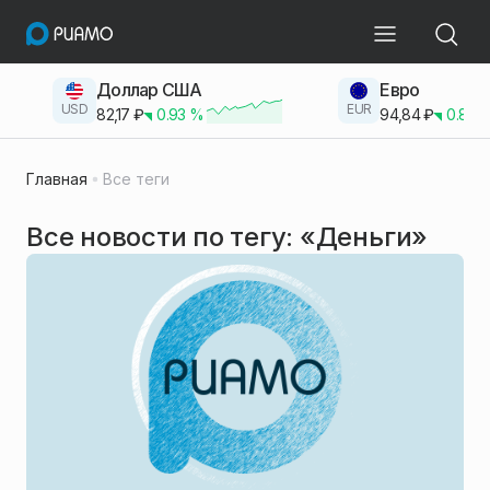
Доллар США
Евро
USD
EUR
82,17
₽
0.93
%
94,84
₽
0.83
Главная
Все теги
Все новости по тегу: «Деньги»