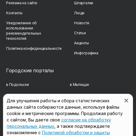
Реклама на сайте
Шпаргалки
Контакты
Люди
Уведомление об
Новости
использовании
Статьи
рекомендательных
технологий
Акценты
Политика конфиденциальности
Инфографика
Городские порталы
в Подольске
в Мытищах
в Реутове
в Балашихе
Для улучшения работы и сбора статистических
данных сайта собираются данные, используя файлы
в Сергиевом Посаде
в Люберцах
cookie и метрические программы. Продолжая работу
в Красногорске
в Королёве
с сайтом, Вы даете свое
согласие на обработку
персональных данных
, а также подтверждаете
в Домодедово
в Щёлково
ознакомление с
Политикой обработки и защиты