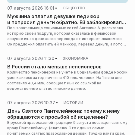
07 августа 2026 16:01
ОБЩЕСТВО
Мужчина оплатил девушке педикюр
и попросил деньги обратно. Ей заблокировали
карты
Пользовательница социальных сетей Ангелина А. рассказала
историю своей подруги, которая оказалась в финансовой
ловушке из-за денежного перевода от интернет-знакомого.
Он предложил оплатить ей маникюр, перевел деньги, а потом
девушке заблокировали счет в банке.
07 августа 2026 11:30
ЭКОНОМИКА
В России стало меньше пенсионеров
Количество пенсионеров на учете в Социальном фонде России
уменьшилось за год почти на 410 тыс. человек. На 1 июня оно
составило 40,4 млн, сообщает РБК со ссылкой на
ведомственные статистические данные.
07 августа 2026 10:37
ИСТОРИИ
День Святого Пантелеймона: почему к нему
обращаются с просьбой об исцелении?
В русской православной традиции 9 августа посвящен святому
врачу Пантелеймону Целителю. Это один из самых
почитаемых святых православной церкви. Трудно найти храм,