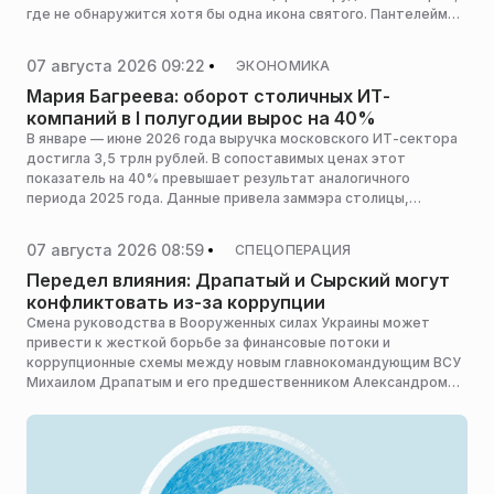
где не обнаружится хотя бы одна икона святого. Пантелеймон
считается покровителем медработников и медицины в целом.
Зачастую храмы, посвященные ему, строятся недалеко от
07 августа 2026 09:22
ЭКОНОМИКА
больниц. В день памяти святого в материале РИАМО
рассказываем о жизни Пантелеймона, его становлении как
Мария Багреева: оборот столичных ИТ-
врача и страданиях, которые выпали на его долю.
компаний в I полугодии вырос на 40%
В январе — июне 2026 года выручка московского ИТ-сектора
достигла 3,5 трлн рублей. В сопоставимых ценах этот
показатель на 40% превышает результат аналогичного
периода 2025 года. Данные привела заммэра столицы,
руководитель Департамента экономической политики города
Мария Багреева.
07 августа 2026 08:59
СПЕЦОПЕРАЦИЯ
Передел влияния: Драпатый и Сырский могут
конфликтовать из-за коррупции
Смена руководства в Вооруженных силах Украины может
привести к жесткой борьбе за финансовые потоки и
коррупционные схемы между новым главнокомандующим ВСУ
Михаилом Драпатым и его предшественником Александром
Сырским. Такое мнение выразил военный эксперт Андрей
Марочко, сообщает РИА Новости .