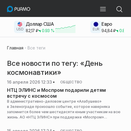
Доллар США
Евро
USD
EUR
82,17
₽
0.93
%
94,84
₽
0.83
Главная
Все теги
Все новости по тегу: «День
космонавтики»
16 апреля 2026 12:33
ОБЩЕСТВО
НТЦ ЭЛИНС и Моспром подарили детям
встречу с космосом
В административно-деловом центре «Алабушево»
в Зеленограде произошло событие, которое наверняка
запомнится более чем шестидесяти юным участникам на всю
жизнь. АО «НТЦ ЭЛИНС» при поддержке «Моспром»
организовал уникальную благотворительную встречу «Звезды
будущего», приуроченную к 65-летию первого полета
15 апреля 2026 17:24
ОБЩЕСТВО