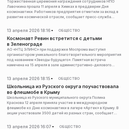
Торжественная церемония награждения сотрудников НПО
Лавочкина прошла 11 апреля в Химках в преддверии Дня
космонавтики. Работников предприятия отметили за вклад в
развитие космической отрасли, сообщает пресс-служба
администрации горокруга.
13 апреля 2026 18:16
ОБЩЕСТВО
Космонавт Ревин встретится с детьми
в Зеленограде
АО «НТЦ ЭЛИНС» при поддержке Моспрома выступил
организатором уникального благотворительного мероприятия
под названием «Звезды будущего». Памятная встреча
намечена на 15 апреля в зале административно-делового
центра Алабушево (Зеленоград). Это событие объединит
детей работников компании и ребят, которые столкнулись
13 апреля 2026 18:15
ОБЩЕСТВО
с трудными жизненными обстоятельствами. Центральной
фигурой и почетным гостем станет прославленный земляк —
Школьница из Рузского округа поучаствовала
летчик-космонавт, Герой Российской Федерации Сергей
во флешмобе в Крыму
Николаевич Ревин, сообщили организаторы.
Школьница из Рузского муниципального округа Полина
Краснова 12 апреля приняла участие в международном
флешмобе ко Дню космонавтики в лагере «Артек» в Крыму. В
акции участвовали 3500 детей из разных стран, сообщает
пресс-служба администрации горокруга.
13 апреля 2026 16:07
ОБЩЕСТВО