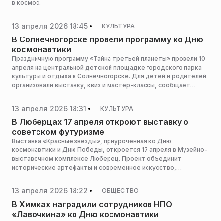
в космос.
13 апреля 2026 18:45
КУЛЬТУРА
В Солнечногорске провели программу ко Дню
космонавтики
Праздничную программу «Тайна третьей планеты» провели 10
апреля на центральной детской площадке городского парка
культуры и отдыха в Солнечногорске. Для детей и родителей
организовали выставку, квиз и мастер-классы, сообщает
пресс-служба администрации горокруга.
13 апреля 2026 18:31
КУЛЬТУРА
В Люберцах 17 апреля откроют выставку о
советском футуризме
Выставка «Красные звезды», приуроченная ко Дню
космонавтики и Дню Победы, откроется 17 апреля в Музейно-
выставочном комплексе Люберец. Проект объединит
исторические артефакты и современное искусство,
раскрывая тему советского футуризма. Открытие пройдет в
17:00, сообщает пресс-служба министерства культуры и
13 апреля 2026 18:22
ОБЩЕСТВО
туризма Московской области.
В Химках наградили сотрудников НПО
«Лавочкина» ко Дню космонавтики