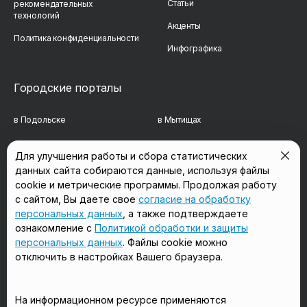
Статьи
рекомендательных
технологий
Акценты
Политика конфиденциальности
Инфографика
Городские порталы
в Подольске
в Мытищах
в Реутове
в Балашихе
Для улучшения работы и сбора статистических
данных сайта собираются данные, используя файлы
в Сергиевом Посаде
в Люберцах
cookie и метрические программы. Продолжая работу
в Красногорске
в Королёве
с сайтом, Вы даете свое
согласие на обработку
персональных данных
, а также подтверждаете
в Домодедово
в Щёлково
ознакомление с
Политикой обработки и защиты
персональных данных
. Файлы cookie можно
отключить в настройках Вашего браузера.
Мы в соцсетях
На информационном ресурсе применяются