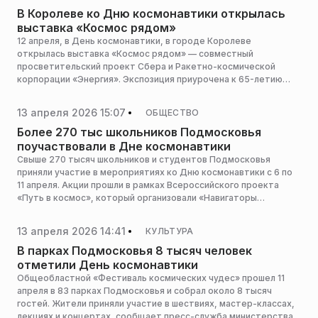
В Королеве ко Дню космонавтики открылась
выставка «Космос рядом»
12 апреля, в День космонавтики, в городе Королеве
открылась выставка «Космос рядом» — совместный
просветительский проект Сбера и Ракетно-космической
корпорации «Энергия». Экспозиция приурочена к 65-летию
первого полета человека в космос и 80-летию РКК «Энергия».
13 апреля 2026 15:07
ОБЩЕСТВО
Более 270 тыс школьников Подмосковья
поучаствовали в Дне космонавтики
Свыше 270 тысяч школьников и студентов Подмосковья
приняли участие в мероприятиях ко Дню космонавтики с 6 по
11 апреля. Акции прошли в рамках Всероссийского проекта
«Путь в космос», который организовали «Навигаторы
детства» совместно с Движением Первых, сообщает пресс-
служба министерства образования Московской области.
13 апреля 2026 14:41
КУЛЬТУРА
В парках Подмосковья 8 тысяч человек
отметили День космонавтики
Общеобластной «Фестиваль космических чудес» прошел 11
апреля в 83 парках Подмосковья и собрал около 8 тысяч
гостей. Жители приняли участие в шествиях, мастер-классах,
лекциях и концертах, сообщает пресс-служба министерства