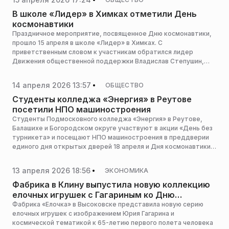
человека в космос. Об этом сообщили организаторы.
В школе «Лидер» в Химках отметили День
космонавтики
Праздничное мероприятие, посвященное Дню космонавтики,
прошло 15 апреля в школе «Лидер» в Химках. С
приветственным словом к участникам обратился лидер
Движения общественной поддержки Владислав Степушин,
сообщает пресс-служба администрации горокруга.
14 апреля 2026 13:57
ОБЩЕСТВО
Студенты колледжа «Энергия» в Реутове
посетили НПО машиностроения
Студенты Подмосковного колледжа «Энергия» в Реутове,
Балашихе и Богородском округе участвуют в акции «День без
турникета» и посещают НПО машиностроения в преддверии
единого дня открытых дверей 18 апреля и Дня космонавтики,
сообщает пресс-служба министерства образования
Московской области.
13 апреля 2026 18:56
ЭКОНОМИКА
Фабрика в Клину выпустила новую коллекцию
елочных игрушек с Гагариным ко Дню
космонавтики
Фабрика «Елочка» в Высоковске представила новую серию
елочных игрушек с изображением Юрия Гагарина и
космической тематикой к 65-летию первого полета человека