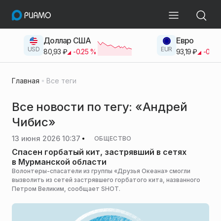
Доллар США
Евро
USD
EUR
80,93
₽
-0.25
%
93,19
₽
-0.42
Главная
Все теги
Все новости по тегу: «Андрей
Чибис»
13 июня 2026 10:37
ОБЩЕСТВО
Спасен горбатый кит, застрявший в сетях
в Мурманской области
Волонтеры-спасатели из группы «Друзья Океана» смогли
вызволить из сетей застрявшего горбатого кита, названного
Петром Великим, сообщает SHOT.