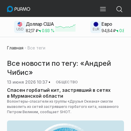
Доллар США
Евро
USD
EUR
82,17
₽
0.93
%
94,84
₽
0.83
Главная
Все теги
Все новости по тегу: «Андрей
Чибис»
13 июня 2026 10:37
ОБЩЕСТВО
Спасен горбатый кит, застрявший в сетях
в Мурманской области
Волонтеры-спасатели из группы «Друзья Океана» смогли
вызволить из сетей застрявшего горбатого кита, названного
Петром Великим, сообщает SHOT.