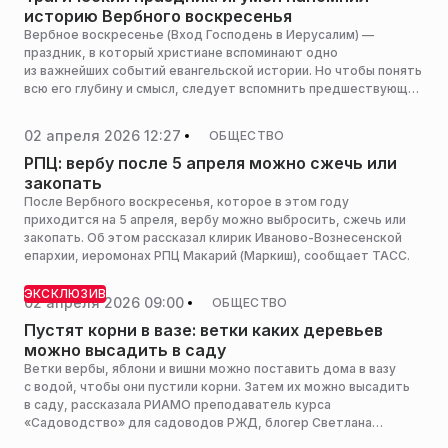
историю Вербного воскресенья
Вербное воскресенье (Вход Господень в Иерусалим) —
праздник, в который христиане вспоминают одно
из важнейших событий евангельской истории. Но чтобы понять
всю его глубину и смысл, следует вспомнить предшествующие
события, сообщил РИАМО настоятель Свято-Троицкого
Макариево-Унженского мужского монастыря игумен
02 апреля 2026 12:27
ОБЩЕСТВО
Варфоломей (Коломацкий).
РПЦ: вербу после 5 апреля можно сжечь или
закопать
После Вербного воскресенья, которое в этом году
приходится на 5 апреля, вербу можно выбросить, сжечь или
закопать. Об этом рассказал клирик Иваново-Вознесенской
епархии, иеромонах РПЦ Макарий (Маркиш), сообщает ТАСС.
ЭКСКЛЮЗИВ
02 апреля 2026 09:00
ОБЩЕСТВО
Пустят корни в вазе: ветки каких деревьев
можно высадить в саду
Ветки вербы, яблони и вишни можно поставить дома в вазу
с водой, чтобы они пустили корни. Затем их можно высадить
в саду, рассказала РИАМО преподаватель курса
«Садоводство» для садоводов РЖД, блогер Светлана
Самойлова.