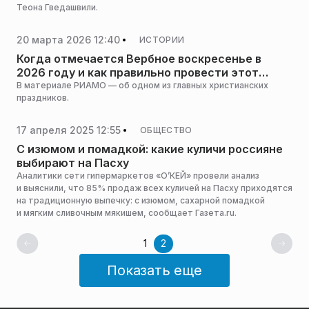
Теона Гведашвили.
20 марта 2026 12:40
ИСТОРИИ
Когда отмечается Вербное воскресенье в
2026 году и как правильно провести этот
праздник
В материале РИАМО — об одном из главных христианских
праздников.
17 апреля 2025 12:55
ОБЩЕСТВО
С изюмом и помадкой: какие куличи россияне
выбирают на Пасху
Аналитики сети гипермаркетов «О’КЕЙ» провели анализ
и выяснили, что 85% продаж всех куличей на Пасху приходятся
на традиционную выпечку: с изюмом, сахарной помадкой
и мягким сливочным мякишем, сообщает Газета.ru.
1
2
Показать еще