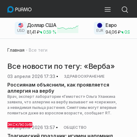
Доллар США
Евро
USD
EUR
81,41
₽
0.59
%
94,06
₽
0.93
Главная
Все теги
Все новости по тегу: «Верба»
03 апреля 2026 17:33
ЗДРАВООХРАНЕНИЕ
Россиянам объяснили, как проявляется
аллергия на вербу
Врач, эксперт лаборатории «Гемотест» Ольга Уланкина
заявила, что аллергию на вербу вызывают не «сережки»,
а невидимая пыльца растения. Симптомы могут впервые
появиться даже во взрослом возрасте, сообщает RT.
ЭКСКЛЮЗИВ
03 апреля 2026 13:57
ОБЩЕСТВО
Трагический праздник: игумен напомнил