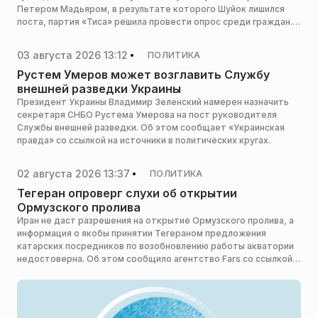
Петером Мадьяром, в результате которого Шуйок лишился
поста, партия «Тиса» решила провести опрос среди граждан.
Она спросила венгров, кого они хотели бы видеть новым
кандидатом на пост президента, и те выбрали звезду мема
03 августа 2026 13:12
ПОЛИТИКА
«Гарольд, скрывающий боль», сообщает Mash.
Рустем Умеров может возглавить Службу
внешней разведки Украины
Президент Украины Владимир Зеленский намерен назначить
секретаря СНБО Рустема Умерова на пост руководителя
Службы внешней разведки. Об этом сообщает «Украинская
правда» со ссылкой на источники в политических кругах.
02 августа 2026 13:37
ПОЛИТИКА
Тегеран опроверг слухи об открытии
Ормузского пролива
Иран не даст разрешения на открытие Ормузского пролива, а
информация о якобы принятии Тегераном предложения
катарских посредников по возобновлению работы акватории
недостоверна. Об этом сообщило агентство Fars со ссылкой
на источник в иранской переговорной команде, пишет ТАСС.