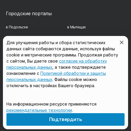
Городские порталы
в Подольске
в Мытищах
в Реутове
в Балашихе
Для улучшения работы и сбора статистических
данных сайта собираются данные, используя файлы
в Сергиевом Посаде
в Люберцах
cookie и метрические программы. Продолжая работу
в Красногорске
в Королёве
с сайтом, Вы даете свое
согласие на обработку
персональных данных
, а также подтверждаете
в Домодедово
в Щёлково
ознакомление с
Политикой обработки и защиты
персональных данных
. Файлы cookie можно
отключить в настройках Вашего браузера.
Мы в соцсетях
На информационном ресурсе применяются
рекомендательные технологии
.
18+
Подтвердить