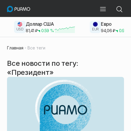
Доллар США
Евро
USD
EUR
81,41
₽
0.59
%
94,06
₽
0.93
Главная
Все теги
Все новости по тегу:
«Президент»