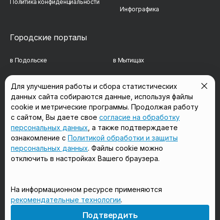
Политика конфиденциальности
Инфографика
Городские порталы
в Подольске
в Мытищах
в Реутове
в Балашихе
Для улучшения работы и сбора статистических
данных сайта собираются данные, используя файлы
в Сергиевом Посаде
в Люберцах
cookie и метрические программы. Продолжая работу
в Красногорске
в Королёве
с сайтом, Вы даете свое
согласие на обработку
персональных данных
, а также подтверждаете
в Домодедово
в Щёлково
ознакомление с
Политикой обработки и защиты
персональных данных
. Файлы cookie можно
отключить в настройках Вашего браузера.
Мы в соцсетях
На информационном ресурсе применяются
рекомендательные технологии
.
18+
Подтвердить