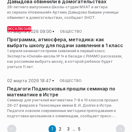
Давыдова обвинили в домогательствах
28-летнего выпускника Школы-студии МХАТ и актера
из сериала «Новенький» Артема Давыдова бывшие ученицы
обвиняют в домогательствах, сообщает SHOT.
ЭКСКЛЮЗИВ
05 марта 2026 09:00
ОБЩЕСТВО
Программа, атмосфера, методика: как
выбрать школу для подачи заявления в 1 класс
1 апреля начинается прием заявлений в первый класс.
Эксперты «Онлайн-школы № 1» в беседе с РИАМО рассказали,
как россиянам выбрать школу, в которой ребенок будет
учиться 11 лет.
02 марта 2026 18:47
ОБЩЕСТВО
Педагоги Подмосковья прошли семинар по
математике в Истре
Семинар для учителей математики 7–8 и 10 классов прошел
26–27 февраля в Технолицее имени В. И. Долгих в Истре.
Педагоги освоили современные методики преподавания и
подготовки школьников к олимпиадам, сообщает пресс-
служба министерства образования Московской области.
1
2
3
...
5