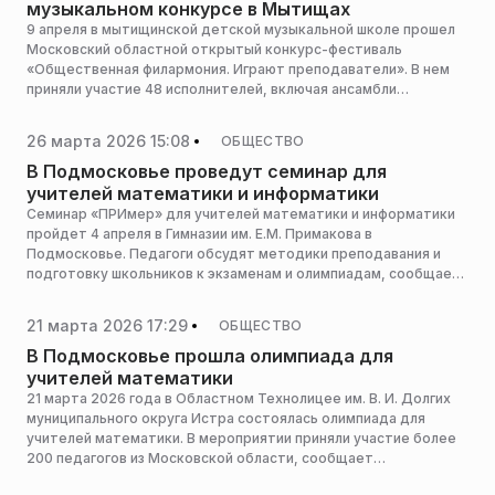
музыкальном конкурсе в Мытищах
9 апреля в мытищинской детской музыкальной школе прошел
Московский областной открытый конкурс-фестиваль
«Общественная филармония. Играют преподаватели». В нем
приняли участие 48 исполнителей, включая ансамбли
и солистов, из более чем 15 муниципалитетов Подмосковья.
Городской округ Мытищи был представлен джазовым
26 марта 2026 15:08
ОБЩЕСТВО
ансамблем детской музыкальной школы и солистом-
саксофонистом из детской школы искусств № 4, сообщила
В Подмосковье проведут семинар для
пресс-служба администрации городского округа Мытищи.
учителей математики и информатики
Семинар «ПРИмер» для учителей математики и информатики
пройдет 4 апреля в Гимназии им. Е.М. Примакова в
Подмосковье. Педагоги обсудят методики преподавания и
подготовку школьников к экзаменам и олимпиадам, сообщает
пресс-служба министерства образования Московской
области.
21 марта 2026 17:29
ОБЩЕСТВО
В Подмосковье прошла олимпиада для
учителей математики
21 марта 2026 года в Областном Технолицее им. В. И. Долгих
муниципального округа Истра состоялась олимпиада для
учителей математики. В мероприятии приняли участие более
200 педагогов из Московской области, сообщает
региональный Минобр.