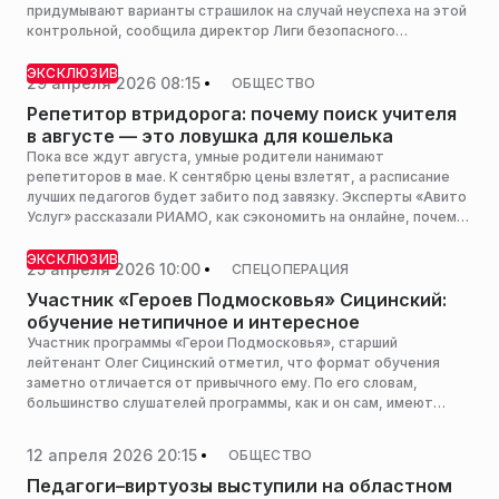
придумывают варианты страшилок на случай неуспеха на этой
контрольной, сообщила директор Лиги безопасного
интернета, член Общественной палаты РФ Екатерина
Мизулина.
ЭКСКЛЮЗИВ
29 апреля 2026 08:15
ОБЩЕСТВО
Репетитор втридорога: почему поиск учителя
в августе — это ловушка для кошелька
Пока все ждут августа, умные родители нанимают
репетиторов в мае. К сентябрю цены взлетят, а расписание
лучших педагогов будет забито под завязку. Эксперты «Авито
Услуг» рассказали РИАМО, как сэкономить на онлайне, почему
советы друзей могут навредить вашему ребенку и по каким
признакам вычислить лектора-пустослова на первом
ЭКСКЛЮЗИВ
25 апреля 2026 10:00
СПЕЦОПЕРАЦИЯ
бесплатном уроке.
Участник «Героев Подмосковья» Сицинский:
обучение нетипичное и интересное
Участник программы «Герои Подмосковья», старший
лейтенант Олег Сицинский отметил, что формат обучения
заметно отличается от привычного ему. По его словам,
большинство слушателей программы, как и он сам, имеют
военное образование, которое строится на принципиально
иных методиках преподавания.
12 апреля 2026 20:15
ОБЩЕСТВО
Педагоги–виртуозы выступили на областном