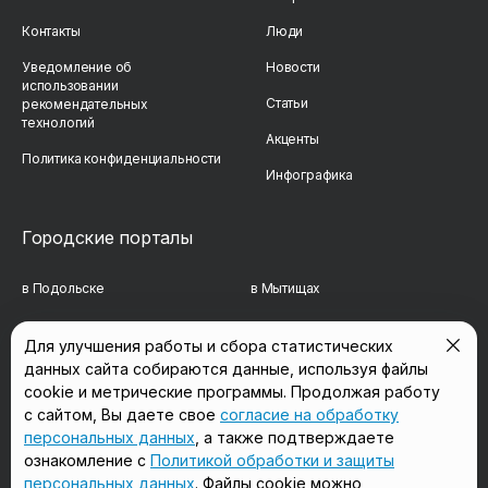
Контакты
Люди
Уведомление об
Новости
использовании
Статьи
рекомендательных
технологий
Акценты
Политика конфиденциальности
Инфографика
Городские порталы
в Подольске
в Мытищах
в Реутове
в Балашихе
Для улучшения работы и сбора статистических
данных сайта собираются данные, используя файлы
в Сергиевом Посаде
в Люберцах
cookie и метрические программы. Продолжая работу
в Красногорске
в Королёве
с сайтом, Вы даете свое
согласие на обработку
персональных данных
, а также подтверждаете
в Домодедово
в Щёлково
ознакомление с
Политикой обработки и защиты
персональных данных
. Файлы cookie можно