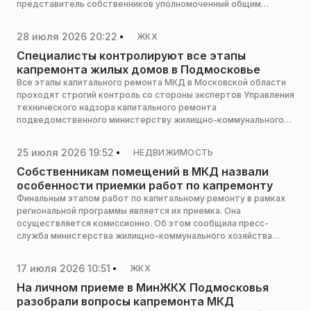
представитель собственников уполномоченный общим
собранием собственников помещений МКД. В Министерстве
ЖКХ Московской области рассказали, на что собственникам
28 июля 2026 20:22
ЖКХ
необходимо обратить внимание после капитального ремонта
внутридомовых инженерных систем.
Специалисты контролируют все этапы
капремонта жилых домов в Подмосковье
Все этапы капитального ремонта МКД в Московской области
проходят строгий контроль со стороны экспертов Управления
технического надзора капитального ремонта
подведомственного министерству жилищно-коммунального
хозяйства Московской области. Специалисты проверяют
качество материалов, соблюдение технологий и
25 июля 2026 19:52
НЕДВИЖИМОСТЬ
соответствие работ проектной документации на каждом
этапе строительства, сообщила пресс-служба министерства
Собственникам помещений в МКД назвали
ЖКХ Подмосковья.
особенности приемки работ по капремонту
Финальным этапом работ по капитальному ремонту в рамках
региональной программы является их приемка. Она
осуществляется комиссионно. Об этом сообщила пресс-
служба министерства жилищно-коммунального хозяйства
Московской области.
17 июля 2026 10:51
ЖКХ
На личном приеме в МинЖКХ Подмосковья
разобрали вопросы капремонта МКД