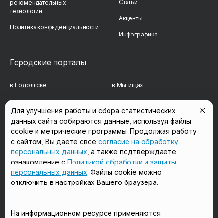
Статьи
рекомендательных
технологий
Акценты
Политика конфиденциальности
Инфографика
Городские порталы
в Подольске
в Мытищах
в Реутове
в Балашихе
Для улучшения работы и сбора статистических
данных сайта собираются данные, используя файлы
в Сергиевом Посаде
в Люберцах
cookie и метрические программы. Продолжая работу
в Красногорске
в Королёве
с сайтом, Вы даете свое
согласие на обработку
персональных данных
, а также подтверждаете
в Домодедово
в Щёлково
ознакомление с
Политикой обработки и защиты
персональных данных
. Файлы cookie можно
отключить в настройках Вашего браузера.
Мы в соцсетях
На информационном ресурсе применяются