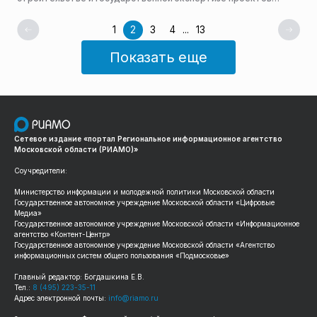
(Москомэкспертиза), входящего в Комплекс
градостроительной политики и строительства столицы, Иван
1
2
3
4
...
13
Щербаков.
Показать еще
Сетевое издание «портал Региональное информационное агентство
Московской области (РИАМО)»
Соучредители:
Министерство информации и молодежной политики Московской области
Государственное автономное учреждение Московской области «Цифровые
Медиа»
Государственное автономное учреждение Московской области «Информационное
агентство «Контент-Центр»
Государственное автономное учреждение Московской области «Агентство
информационных систем общего пользования «Подмосковье»
Главный редактор: Богдашкина Е.В.
Тел.:
8 (495) 223-35-11
Адрес электронной почты:
info@riamo.ru