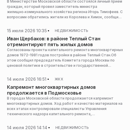
В Министерстве Московской области состоялся личный прием
граждан, который провел заместитель министра
жилищно‑коммунального хозяйства региона Игорь Тимофеев. С
вопросами обратились жители из Королева и Химок, сообщила
пресс-служба министерства.
15 июля 2026 10:35
НЕДВИЖИМОСТЬ
Иван Щербаков: в районе Теплый Стан
отремонтируют пять жилых домов
Согласованы проекты капитального ремонта многоквартирных
домов 1972–1981 годов постройки в районе Теплый Стан.Об
этом сообщил председатель Комитета города Москвы по
ценовой политике в строительстве и государственной
экспертизе проектов (Москомэкспертиза), входящего в
Комплекс градостроительной политики и строительства
14 июля 2026 16:51
ЖКХ
столицы, Иван Щербаков.
Капремонт многоквартирных домов
продолжается в Подмосковье
В городах Московской области продолжается капремонт
многоквартирных домов. Ход работ и качество материалов на
всех этапах контролировали специалисты Управления
технического надзора капитального ремонта,
подведомственного Министерству ЖКХ Московской области,
сообщила пресс-служба министерства ЖКХ Подмосковья.
14 июля 2026 14:14
НЕДВИЖИМОСТЬ