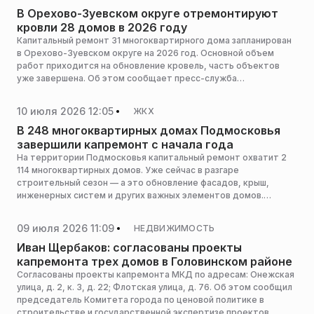
В Орехово-Зуевском округе отремонтируют
кровли 28 домов в 2026 году
Капитальный ремонт 31 многоквартирного дома запланирован
в Орехово-Зуевском округе на 2026 год. Основной объем
работ приходится на обновление кровель, часть объектов
уже завершена. Об этом сообщает пресс-служба
администрации горокруга.
10 июля 2026 12:05
ЖКХ
В 248 многоквартирных домах Подмосковья
завершили капремонт с начала года
На территории Подмосковья капитальный ремонт охватит 2
114 многоквартирных домов. Уже сейчас в разгаре
строительный сезон — а это обновление фасадов, крыш,
инженерных систем и других важных элементов домов.
Специалисты завершили работы в 248 многоквартирных
домах, сообщила пресс-служба министерства жилищно-
09 июля 2026 11:09
НЕДВИЖИМОСТЬ
коммунального хозяйства Московской области.
Иван Щербаков: согласованы проекты
капремонта трех домов в Головинском районе
Согласованы проекты капремонта МКД по адресам: Онежская
улица, д. 2, к. 3, д. 22; Флотская улица, д. 76. Об этом сообщил
председатель Комитета города по ценовой политике в
строительстве и государственной экспертизе проектов