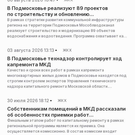
и Химках, сообщила пресс-служба министерства жилищно-
коммунального хозяйства Московской области.
В Подмосковье реализуют 89 проектов
по строительству и обновлению
коммунальных систем
В рамках стратегии развития коммунальной инфраструктуры
региона на территории Подмосковья Мособлводоканал
реализует строительство и модернизацию 89 объектов
водоснабжения и водоотведения. Программа охватывает как
крупные городские округа, так и малые населенные пункты,
сообщила пресс-служба министерства жилищно-
03 августа 2026 13:13
ЖКХ
коммунального хозяйства Московской области.
В Подмосковье технадзор контролирует ход
капремонта МКД
Качество и сроки всех работ в рамках капремонта
многоквартирных жилых домов в Подмосковье находятся под
строгим контролем экспертов Управления технического
надзора капитального ремонта Московской области.
Специалисты осуществляют строительный контроль на
объектах по всему региону, чтобы обеспечивать надежность
30 июля 2026 18:12
ЖКХ
и безопасность проводимых работ, сообщила пресс-служба
министерства жилищно-коммунального хозяйства
Собственникам помещений в МКД рассказали
Подмосковья.
об особенностях приемки работ
по капитальному ремонту инженерных
Финальным этапом работ по капитальному ремонту в рамках
региональной программы является их приемка. Она
коммуникаций
осуществляется комиссионно. В состав комиссии входит