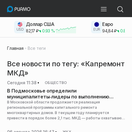
Доллар США
Евро
USD
EUR
82,17
₽
0.93
%
94,84
₽
0.83
Главная
Все теги
Все новости по тегу: «Капремонт
МКД»
Сегодня 11:38
ОБЩЕСТВО
В Подмосковье определили
муниципалитеты‑лидеры по выполнению
капремонта
В Московской области продолжается реализация
региональной программы капитального ремонта
многоквартирных домов. В текущем году планируется
привести в порядок более 2,1 тыс. МКД — работы охватывают
54 муниципалитета региона. Наибольший объем работ
запланирован в Балашихе, Люберцах, Одинцово, Воскресенске
06 августа 2026 16:47
ЖКХ