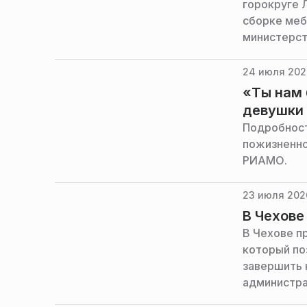
горокруге 
сборке меб
министерст
24 июля 202
«Ты нам 
девушки
Подробност
пожизненно
РИАМО.
23 июля 202
В Чехове
В Чехове п
который по
завершить 
администра