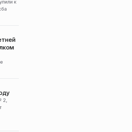
упили к
жба
етней
елком
ле
году
 2,
т