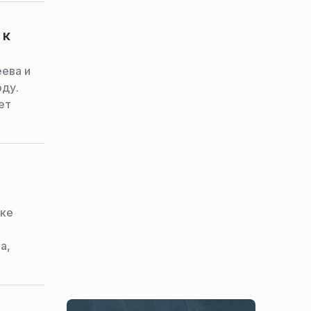
 к
еева и
оду.
ет
ске
а,