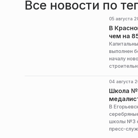
Все новости по те
05 августа 2
В Красно
чем на 
Капитальны
выполнен б
началу нов
строительн
04 августа 2
Школа №3
медалис
В Егорьевск
серебряные
школы №3 с
пресс-служ