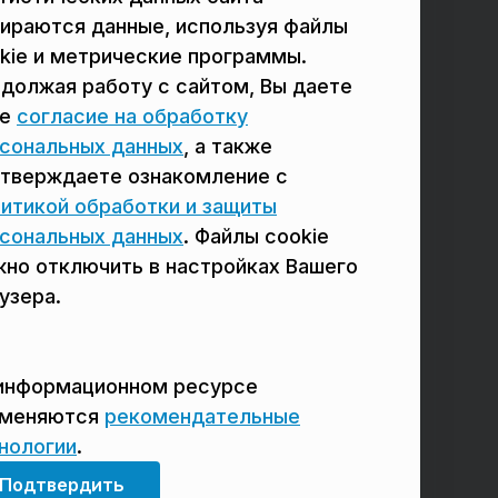
ираются данные, используя файлы
в Подольске
в Люберцах
kie и метрические программы.
должая работу с сайтом, Вы даете
в Мытищах
в Красногорске
ое
согласие на обработку
в Реутове
в Королёве
сональных данных
, а также
в Балашихе
в Домодедово
тверждаете ознакомление с
итикой обработки и защиты
в Сергиевом Посаде
в Щёлково
сональных данных
. Файлы cookie
но отключить в настройках Вашего
узера.
информационном ресурсе
именяются
рекомендательные
нологии
.
Мы в соцсетях
Подтвердить