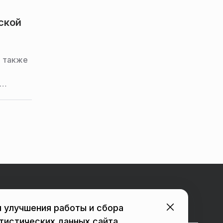
ской
а также
,
Городские порталы
 улучшения работы и сбора
тистических данных сайта