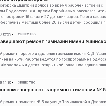
ногорска Дмитрий Волков во время рабочей встречи с
ом Подмосковья Андреем Воробьевым рассказал, что 
ге построили 16 школ и 27 детских садов. По его словам
обеспечить местами более 20 тысяч детей, сообщила п
ернатора и правительства Московской области.
6 12:23
ОБЩЕСТВО
завершают ремонт гимназии имени Ушинског
я
й ремонт первого отделения гимназии имени К. Д. Ушин
лнен на 75%. Работы ведутся по госпрограмме Подмос
 «Молодежь и дети», открыть обновленное здание пл
 14:10
ОБЩЕСТВО
нском завершают капремонт гимназии № 5 
я
й ремонт гимназии № 5 на улице Томилинской в Дзерж