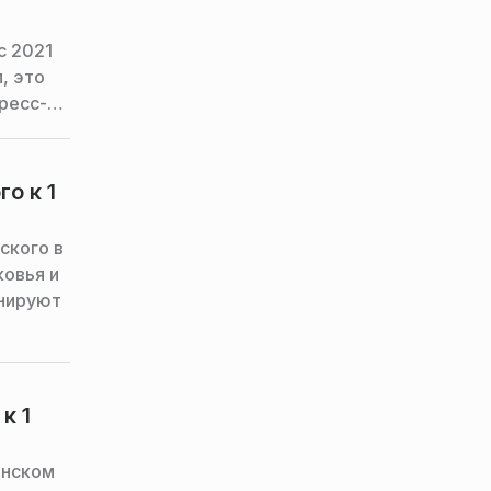
с 2021
, это
ресс-
о к 1
ского в
ковья и
анируют
к 1
инском