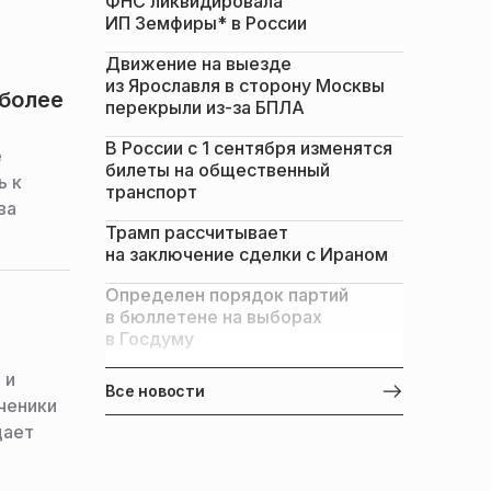
ФНС ликвидировала
ИП Земфиры* в России
Движение на выезде
из Ярославля в сторону Москвы
 более
перекрыли из-за БПЛА
В России с 1 сентября изменятся
е
билеты на общественный
ь к
транспорт
ва
Трамп рассчитывает
на заключение сделки с Ираном
Определен порядок партий
в бюллетене на выборах
в Госдуму
 и
Все новости
ченики
щает