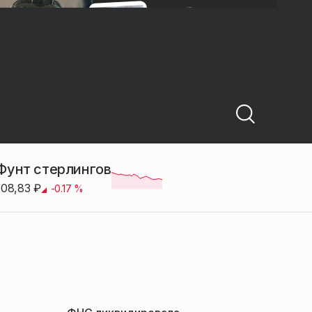
Фунт стерлингов
108,83
₽
-0.17
%