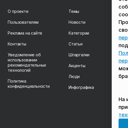
соб
О проекте
Темы
coo
Про
Пользователям
Новости
св
Реклама на сайте
Категории
пер
Контакты
Статьи
под
Пол
Уведомление об
Шпаргалки
использовании
пер
рекомендательных
Акценты
мож
технологий
бра
Люди
Политика
конфиденциальности
Инфографика
На 
пр
тех