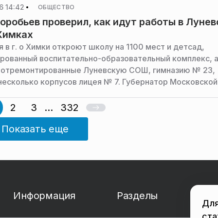
6 14:42
ОБЩЕСТВО
оробьев проверил, как идут работы в Лунев
Химках
я в г. о Химки откроют школу на 1100 мест и детсад,
рованный воспитательно-образовательный комплекс, 
 отремонтированные Луневскую СОШ, гимназию № 23,
несколько корпусов лицея № 7. Губернатор Московской
дрей Воробьев проверил ход работ в Луневской школе
ресс-служба губернатора и правительства региона.
2
3
...
332
Показать еще
Информация
Разделы
Для
ста