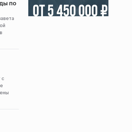
ды по
завета
ой
в
 с
де
чены