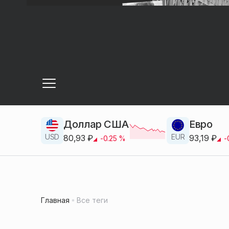
Доллар США
Евро
USD
EUR
80,93
₽
93,19
₽
-0.25
%
-
Главная
Все теги