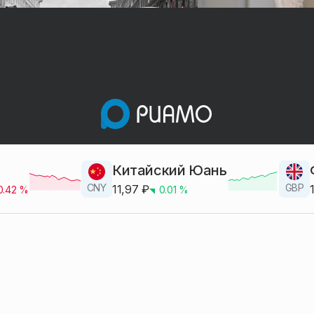
Китайский Юань
CNY
GBP
11,97
₽
0.42
%
0.01
%