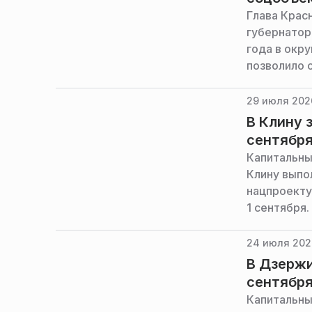
Глава Крас
губернатор
года в окру
позволило 
служба губ
29 июля 202
В Клину 
сентябр
Капитальны
Клину выпо
нацпроекту
1 сентября.
24 июля 2026
В Дзержи
сентябр
Капитальны