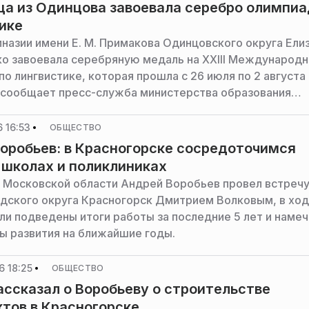
а из Одинцова завоевала серебро олимпиа
ике
мназии имени Е. М. Примакова Одинцовского округа Ели
о завоевала серебряную медаль на XXIII Международн
о лингвистике, которая прошла с 26 июля по 2 августа 
 сообщает пресс-служба министерства образования
 области.
 16:53
ОБЩЕСТВО
оробьев: в Красногорске сосредоточимся
 школах и поликлиниках
 Московской области Андрей Воробьев провел встречу
одского округа Красногорск Дмитрием Волковым, в хо
ли подведены итоги работы за последние 5 лет и наме
ы развития на ближайшие годы.
 18:25
ОБЩЕСТВО
ассказал о Воробьеву о строительстве
тов в Красногорске