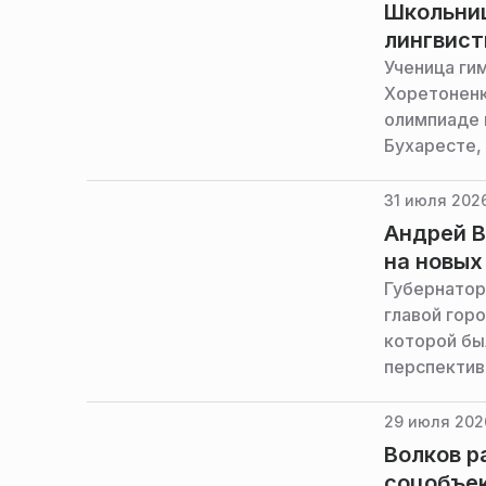
Школьниц
лингвист
Ученица ги
Хоретоненк
олимпиаде п
Бухаресте,
Московской
31 июля 2026
Андрей В
на новых
Губернатор
главой гор
которой бы
перспектив
29 июля 2026
Волков р
соцобъек