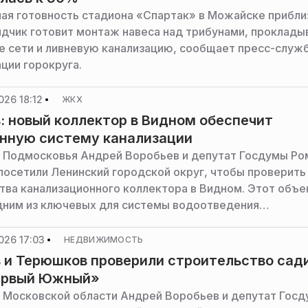
ая готовность стадиона «Спартак» в Можайске прибли
дчик готовит монтаж навеса над трибунами, проклады
 сети и ливневую канализацию, сообщает пресс-служ
ции горокруга.
026 18:12
ЖКХ
: новый коллектор в Видном обеспечит
нную систему канализации
 Подмосковья Андрей Воробьев и депутат Госдумы Ро
осетили Ленинский городской округ, чтобы проверить
тва канализационного коллектора в Видном. Этот объе
дним из ключевых для системы водоотведения
тета. В городе проживает 80 тысяч человек, и сущес
ют кардинального обновления, сообщила пресс-служба
026 17:03
НЕДВИЖИМОСТЬ
а и правительства Московской области.
 и Терюшков проверили строительство сад
ервый Южный»
 Московской области Андрей Воробьев и депутат Гос