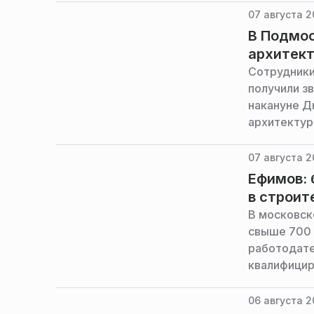
07 августа 2
В Подмос
архитек
Сотрудники
получили з
накануне Д
архитектур
07 августа 2
Ефимов: 
в строит
В московск
свыше 700 
работодате
квалифицир
24» заммэр
строительс
06 августа 2