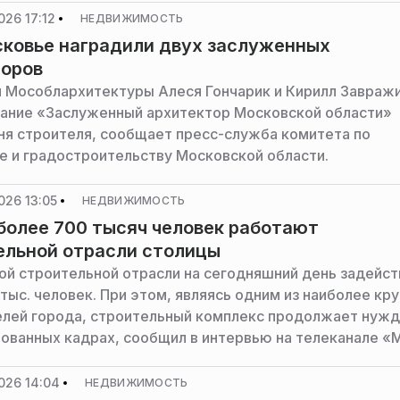
026 17:12
НЕДВИЖИМОСТЬ
ковье наградили двух заслуженных
торов
 Мособлархитектуры Алеся Гончарик и Кирилл Завраж
вание «Заслуженный архитектор Московской области»
ня строителя, сообщает пресс-служба комитета по
е и градостроительству Московской области.
026 13:05
НЕДВИЖИМОСТЬ
более 700 тысяч человек работают
ельной отрасли столицы
ой строительной отрасли на сегодняшний день задейс
тыс. человек. При этом, являясь одним из наиболее кр
лей города, строительный комплекс продолжает нужд
ованных кадрах, сообщил в интервью на телеканале «
а Москвы по вопросам градостроительной политики и
тва Владимир Ефимов.
026 14:04
НЕДВИЖИМОСТЬ