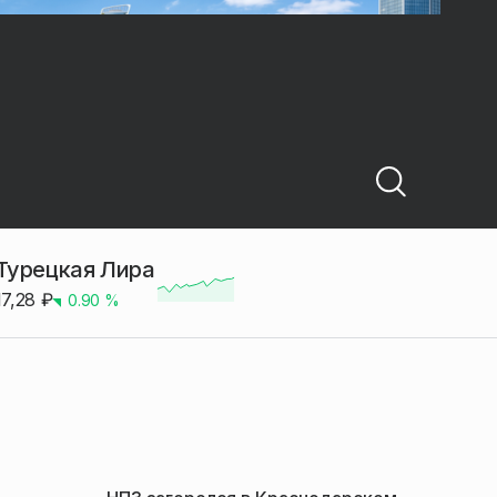
Турецкая Лира
17,28
₽
0.90
%