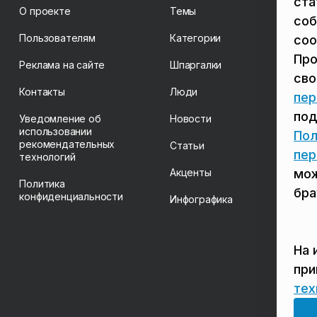
ста
О проекте
Темы
соб
Пользователям
Категории
coo
Про
Реклама на сайте
Шпаргалки
св
Контакты
Люди
пер
под
Уведомление об
Новости
использовании
Пол
рекомендательных
Статьи
пер
технологий
Акценты
мож
Политика
бра
конфиденциальности
Инфографика
На 
пр
тех