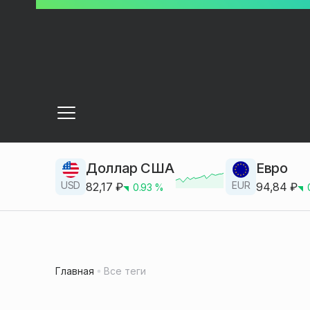
Доллар США
Евро
USD
EUR
82,17
₽
94,84
₽
0.93
%
Главная
Все теги