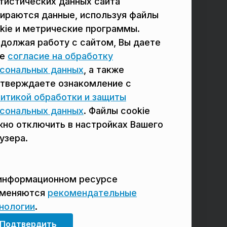
тистических данных сайта
в Подольске
в Мытищах
ираются данные, используя файлы
в Реутове
в Балашихе
kie и метрические программы.
должая работу с сайтом, Вы даете
в Сергиевом Посаде
в Люберцах
ое
согласие на обработку
в Красногорске
в Королёве
сональных данных
, а также
тверждаете ознакомление с
в Домодедово
в Щёлково
итикой обработки и защиты
сональных данных
. Файлы cookie
но отключить в настройках Вашего
узера.
информационном ресурсе
именяются
рекомендательные
нологии
.
Мы в соцсетях
Подтвердить