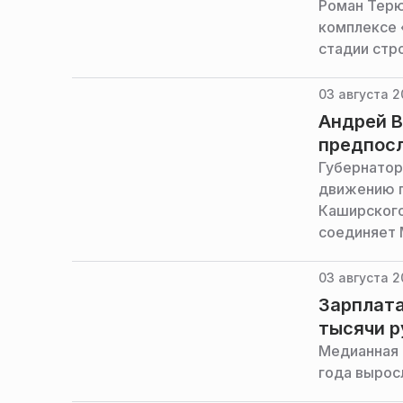
Роман Терю
комплексе 
стадии стр
03 августа 2
Андрей В
предпос
Губернатор
движению п
Каширского
соединяет 
правительс
03 августа 2
Зарплата
тысячи р
Медианная 
года выросл