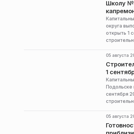
Школу № 
капремон
Капитальны
округа вып
открыть 1 
строительн
05 августа 2
Строител
1 сентяб
Капитальны
Подольске 
сентября 2
строительн
05 августа 2
Готовнос
приблизи