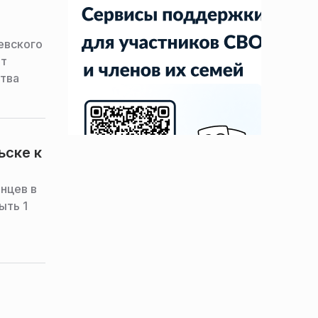
евского
ют
ства
ьске к
нцев в
ыть 1