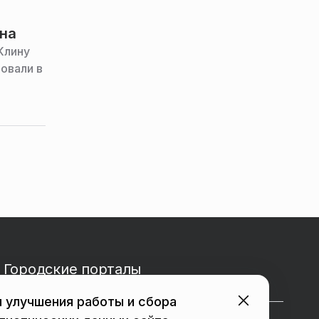
ина
Клину
овали в
Городские порталы
 улучшения работы и сбора