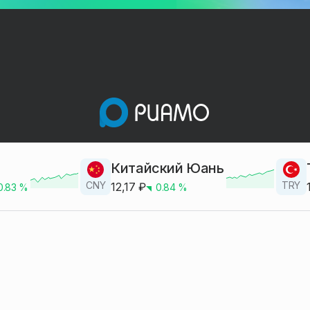
Китайский Юань
CNY
TRY
12,17
₽
0.83
%
0.84
%