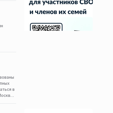
ин
твованы
упных
аться в
Москва