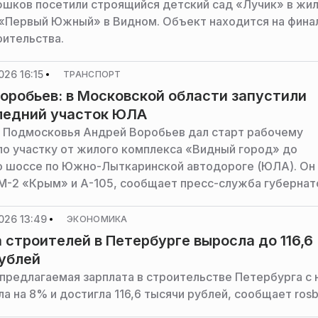
шков посетили строящийся детский сад «Лучик» в жи
«Первый Южный» в Видном. Объект находится на фина
оительства.
026 16:15
ТРАНСПОРТ
оробьев: в Московской области запустили
ледний участок ЮЛА
 Подмосковья Андрей Воробьев дал старт рабочему
о участку от жилого комплекса «Видный город» до
 шоссе по Южно-Лыткаринской автодороге (ЮЛА). Он
М-2 «Крым» и А-105, сообщает пресс-служба губернат
тва региона.
026 13:49
ЭКОНОМИКА
 строителей в Петербурге выросла до 116,6
ублей
предлагаемая зарплата в строительстве Петербурга с 
а на 8% и достигла 116,6 тысячи рублей, сообщает rosba