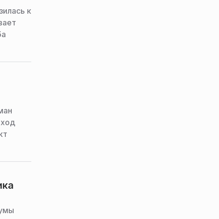
зилась к
вает
ба
ман
 ход
кт
твующие
ика
думы