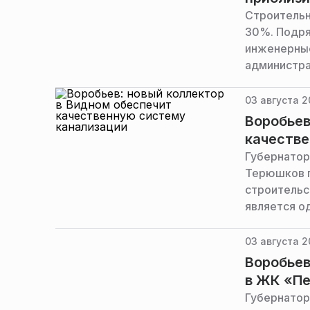
Строительн
30%. Подря
инженерные
администра
03 августа 2
Воробьев
качестве
Губернатор
Терюшков п
строительс
является о
муниципали
сети требу
03 августа 2
губернатор
Воробьев
в ЖК «П
Губернатор