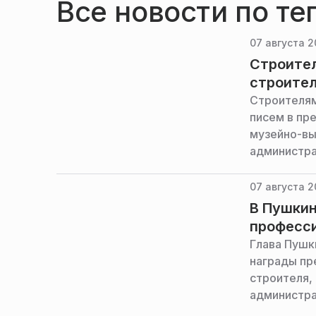
Все новости по те
07 августа 2
Строител
строите
Строителям
писем в пр
музейно-вы
администра
07 августа 2
В Пушкин
професс
Глава Пушк
награды пр
строителя,
администра