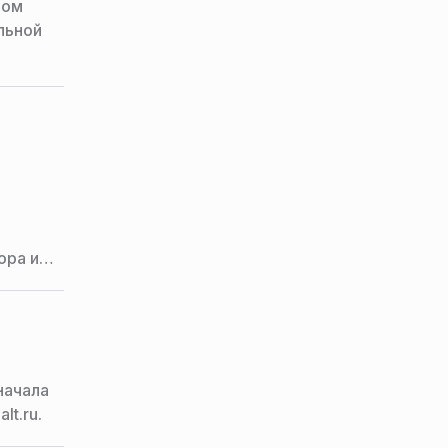
лом
льной
ора и
начала
lt.ru.