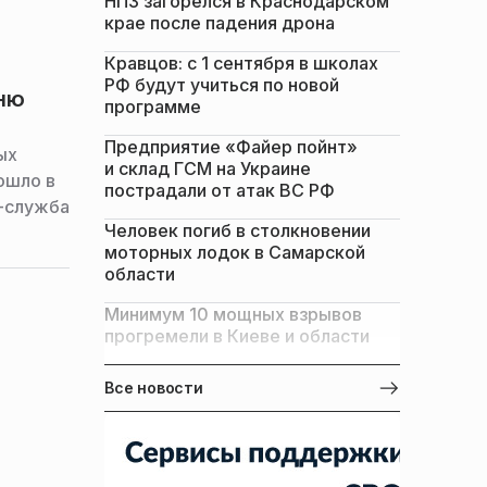
НПЗ загорелся в Краснодарском
крае после падения дрона
Кравцов: с 1 сентября в школах
РФ будут учиться по новой
Дню
программе
Предприятие «Файер пойнт»
ых
и склад ГСМ на Украине
ошло в
пострадали от атак ВС РФ
-служба
Человек погиб в столкновении
моторных лодок в Самарской
области
Минимум 10 мощных взрывов
прогремели в Киеве и области
Все новости