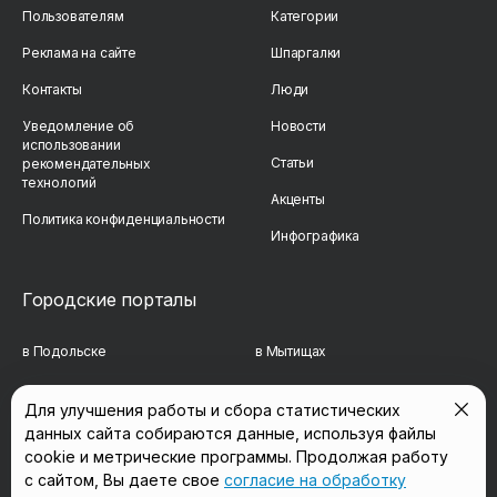
Пользователям
Категории
Реклама на сайте
Шпаргалки
Контакты
Люди
Уведомление об
Новости
использовании
Статьи
рекомендательных
технологий
Акценты
Политика конфиденциальности
Инфографика
Городские порталы
в Подольске
в Мытищах
в Реутове
в Балашихе
Для улучшения работы и сбора статистических
данных сайта собираются данные, используя файлы
в Сергиевом Посаде
в Люберцах
cookie и метрические программы. Продолжая работу
в Красногорске
в Королёве
с сайтом, Вы даете свое
согласие на обработку