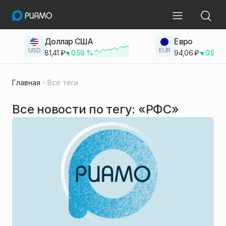
Доллар США
Евро
USD
EUR
81,41
₽
0.59
%
94,06
₽
0.93
Главная
Все теги
Все новости по тегу: «РФС»