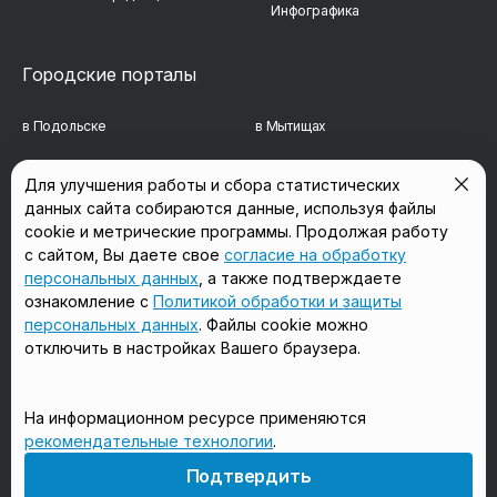
Инфографика
Городские порталы
в Подольске
в Мытищах
в Реутове
в Балашихе
Для улучшения работы и сбора статистических
данных сайта собираются данные, используя файлы
в Сергиевом Посаде
в Люберцах
cookie и метрические программы. Продолжая работу
в Красногорске
в Королёве
с сайтом, Вы даете свое
согласие на обработку
персональных данных
, а также подтверждаете
в Домодедово
в Щёлково
ознакомление с
Политикой обработки и защиты
персональных данных
. Файлы cookie можно
отключить в настройках Вашего браузера.
Мы в соцсетях
На информационном ресурсе применяются
рекомендательные технологии
.
18+
Подтвердить