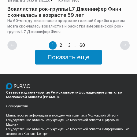
19 июля 2026 15:43
КУЛЬТУРА
Вокалистка рок-группы L7 Дженнифер Финч
скончалась в возрасте 59 лет
На 60-м году жизни после продолжительной борьбы с раком
мозга скончалась вокалистка и басистка американской рок-
группы L7 Дженнифер Финч.
1
2
3
...
60
Показать еще
Сетевое издание «портал Региональное информационное агентство
Московской области (РИАМО)»
Соучредители:
Министерство информации и молодежной политики Московской области
Государственное автономное учреждение Московской области «Цифровые
Медиа»
Государственное автономное учреждение Московской области «Информационное
агентство «Контент-Центр»