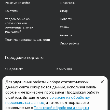
Реклама на сайте
Шпаргалки
Контакты
Люди
Уведомление об
Новости
использовании
Статьи
рекомендательных
технологий
Акценты
Политика конфиденциальности
Инфографика
Городские порталы
в Подольске
в Мытищах
в Реутове
в Балашихе
Для улучшения работы и сбора статистических
данных сайта собираются данные, используя файлы
в Сергиевом Посаде
в Люберцах
cookie и метрические программы. Продолжая работу
в Красногорске
в Королёве
с сайтом, Вы даете свое
согласие на обработку
персональных данных
, а также подтверждаете
в Домодедово
в Щёлково
ознакомление с
Политикой обработки и защиты