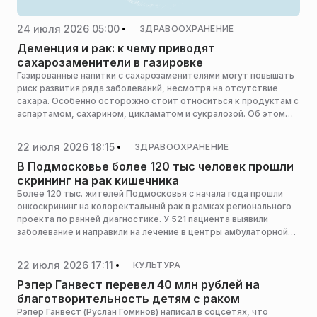
24 июля 2026 05:00
ЗДРАВООХРАНЕНИЕ
Деменция и рак: к чему приводят
сахарозаменители в газировке
Газированные напитки с сахарозаменителями могут повышать
риск развития ряда заболеваний, несмотря на отсутствие
сахара. Особенно осторожно стоит относиться к продуктам с
аспартамом, сахарином, цикламатом и сукралозой. Об этом
РИАМО рассказал терапевт Юсуповской больницы Андрей
Костечко.
22 июля 2026 18:15
ЗДРАВООХРАНЕНИЕ
В Подмосковье более 120 тыс человек прошли
скрининг на рак кишечника
Более 120 тыс. жителей Подмосковья с начала года прошли
онкоскрининг на колоректальный рак в рамках регионального
проекта по ранней диагностике. У 521 пациента выявили
заболевание и направили на лечение в центры амбулаторной
онкологической помощи, сообщает пресс-служба
министерства здравоохранения Московской области.
22 июля 2026 17:11
КУЛЬТУРА
Рэпер Ганвест перевел 40 млн рублей на
благотворительность детям с раком
Рэпер Ганвест (Руслан Гоминов) написал в соцсетях, что