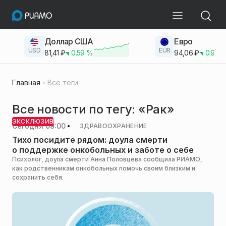
Доллар США
Евро
USD
EUR
81,41
₽
0.59
%
94,06
₽
0.93
Главная
Все теги
Все новости по тегу: «Рак»
ЭКСКЛЮЗИВ
Сегодня 09:00
ЗДРАВООХРАНЕНИЕ
Тихо посидите рядом: доула смерти
о поддержке онкобольных и заботе о себе
Психолог, доула смерти Анна Половцева сообщила РИАМО,
как родственникам онкобольных помочь своим близким и
сохранить себя.