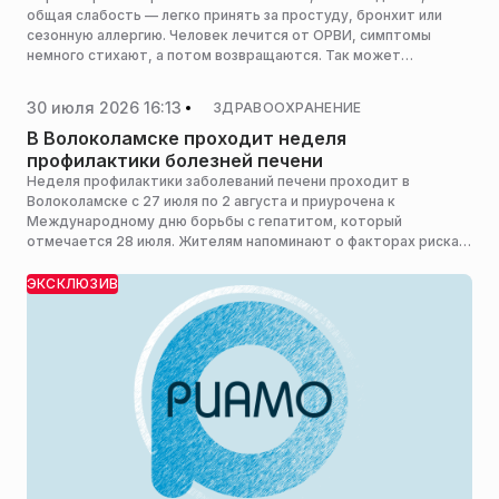
общая слабость — легко принять за простуду, бронхит или
сезонную аллергию. Человек лечится от ОРВИ, симптомы
немного стихают, а потом возвращаются. Так может
продолжаться месяцами. Об этом РИАМО рассказала врач,
эксперт лаборатории «Гемотест», онколог Анастасия
30 июля 2026 16:13
ЗДРАВООХРАНЕНИЕ
Фатьянова.
В Волоколамске проходит неделя
профилактики болезней печени
Неделя профилактики заболеваний печени проходит в
Волоколамске с 27 июля по 2 августа и приурочена к
Международному дню борьбы с гепатитом, который
отмечается 28 июля. Жителям напоминают о факторах риска и
возможности пройти обследование в рамках
диспансеризации, сообщает пресс-служба министерства
ЭКСКЛЮЗИВ
здравоохранения Московской области.