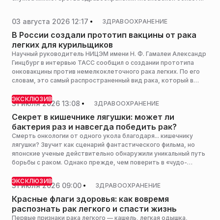
03 августа 2026 12:17
ЗДРАВООХРАНЕНИЕ
В России создали прототип вакцины от рака
легких для курильщиков
Научный руководитель НИЦЭМ имени Н. Ф. Гамалеи Александр
Гинцбург в интервью ТАСС сообщил о создании прототипа
онковакцины против немелкоклеточного рака легких. По его
словам, это самый распространенный вид рака, который в
первую очередь поражает курильщиков.
ЭКСКЛЮЗИВ
31 июля 2026 13:08
ЗДРАВООХРАНЕНИЕ
Секрет в кишечнике лягушки: может ли
бактерия раз и навсегда победить рак?
Смерть онкологии от одного укола благодаря... кишечнику
лягушки? Звучит как сценарий фантастического фильма, но
японские ученые действительно обнаружили уникальный путь
борьбы с раком. Однако прежде, чем поверить в «чудо-
вакцину», важно понять: где здесь научный прорыв, а где —
опасное преувеличение. Уролог-андролог, хирург, онколог, к.
ЭКСКЛЮЗИВ
31 июля 2026 09:00
ЗДРАВООХРАНЕНИЕ
м. н., главный врач центра хирургии «Персона» Антон Самсонов
объяснил РИАМО, что означает это открытие.
Красные флаги здоровья: как вовремя
распознать рак легкого и спасти жизнь
Первые признаки рака легкого — кашель, легкая одышка,