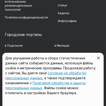
использовании
Статьи
рекомендательных
технологий
Акценты
Политика конфиденциальности
Инфографика
Городские порталы
в Подольске
в Мытищах
в Реутове
в Балашихе
Для улучшения работы и сбора статистических
данных сайта собираются данные, используя файлы
в Сергиевом Посаде
в Люберцах
cookie и метрические программы. Продолжая работу
в Красногорске
в Королёве
с сайтом, Вы даете свое
согласие на обработку
персональных данных
, а также подтверждаете
в Домодедово
в Щёлково
ознакомление с
Политикой обработки и защиты
персональных данных
. Файлы cookie можно
отключить в настройках Вашего браузера.
Мы в соцсетях