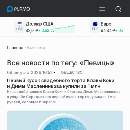
Доллар США
Евро
USD
EUR
82,17
₽
0.93
%
94,84
₽
0.83
Главная
Все теги
Все новости по тегу: «Певицы»
09 августа 2026 16:52
ОБЩЕСТВО
Первый кусок свадебного торта Клавы Коки
и Димы Масленникова купили за 1 млн
На свадьбе певицы Клавы Коки и блогера Димы Масленникова
в усадьбе Середниково первый кусок торта купили за 1 млн
рублей, сообщает Super.ru .