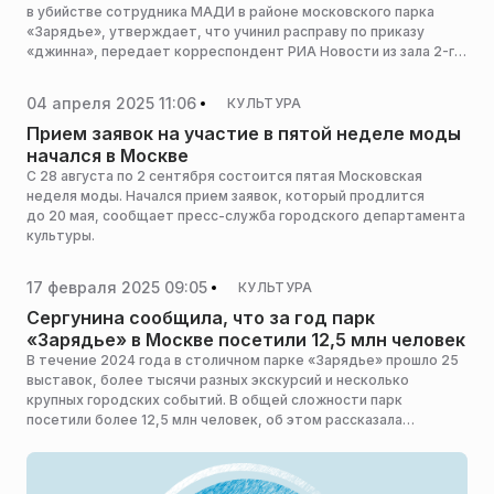
в убийстве сотрудника МАДИ в районе московского парка
«Зарядье», утверждает, что учинил расправу по приказу
«джинна», передает корреспондент РИА Новости из зала 2-го
западного окружного военного суда. Следствие считает, что
миксфайтер был членом «Исламского государства»*
04 апреля 2025 11:06
КУЛЬТУРА
и планировал теракт.
Прием заявок на участие в пятой неделе моды
начался в Москве
С 28 августа по 2 сентября состоится пятая Московская
неделя моды. Начался прием заявок, который продлится
до 20 мая, сообщает пресс-служба городского департамента
культуры.
17 февраля 2025 09:05
КУЛЬТУРА
Сергунина сообщила, что за год парк
«Зарядье» в Москве посетили 12,5 млн человек
В течение 2024 года в столичном парке «Зарядье» прошло 25
выставок, более тысячи разных экскурсий и несколько
крупных городских событий. В общей сложности парк
посетили более 12,5 млн человек, об этом рассказала
заместитель мэра Москвы в столичном правительстве —
руководитель аппарата мэра и правительства города Наталья
Сергунина, сообщает столичный Депкульт.