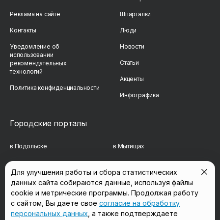
Реклама на сайте
Шпаргалки
Контакты
Люди
Уведомление об
Новости
использовании
Статьи
рекомендательных
технологий
Акценты
Политика конфиденциальности
Инфографика
Городские порталы
в Подольске
в Мытищах
в Реутове
в Балашихе
Для улучшения работы и сбора статистических
данных сайта собираются данные, используя файлы
в Сергиевом Посаде
в Люберцах
cookie и метрические программы. Продолжая работу
в Красногорске
в Королёве
с сайтом, Вы даете свое
согласие на обработку
персональных данных
, а также подтверждаете
в Домодедово
в Щёлково