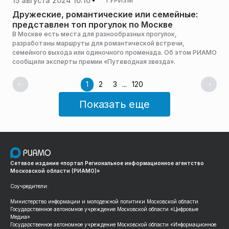
15 августа 2024 10:10
ТУРИЗМ
Дружеские, романтические или семейные:
представлен топ прогулок по Москве
В Москве есть места для разнообразных прогулок,
разработаны маршруты для романтической встречи,
семейного выхода или одиночного променада. Об этом РИАМО
сообщили эксперты премии «Путеводная звезда».
1
2
3
...
120
Показать еще
Сетевое издание «портал Региональное информационное агентство
Московской области (РИАМО)»
Соучредители:
Министерство информации и молодежной политики Московской области
Государственное автономное учреждение Московской области «Цифровые
Медиа»
Государственное автономное учреждение Московской области «Информационное