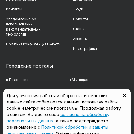
Контакты
Люди
Уведомление об
Новости
использовании
Статьи
рекомендательных
технологий
Акценты
Политика конфиденциальности
Инфографика
Городские порталы
в Подольске
в Мытищах
в Реутове
в Балашихе
Для улучшения работы и сбора статистических
данных сайта собираются данные, используя файлы
в Сергиевом Посаде
в Люберцах
cookie и метрические программы. Продолжая работу
в Красногорске
в Королёве
с сайтом, Вы даете свое
согласие на обработку
персональных данных
, а также подтверждаете
в Домодедово
в Щёлково
ознакомление с
Политикой обработки и защиты
персональных данных
. Файлы cookie можно