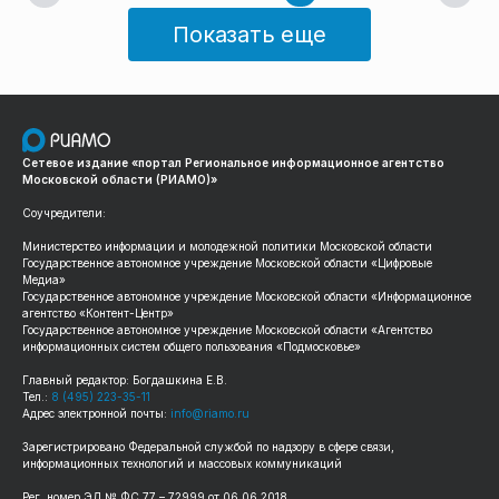
компетенций в области управления, бесшовной интеграции
новых регионов в правовое и политическое пространство РФ.
Показать еще
Об этом сообщает пресс-служба министерства
территориальной политики Подмосковья.
Сетевое издание «портал Региональное информационное агентство
Московской области (РИАМО)»
Соучредители:
Министерство информации и молодежной политики Московской области
Государственное автономное учреждение Московской области «Цифровые
Медиа»
Государственное автономное учреждение Московской области «Информационное
агентство «Контент-Центр»
Государственное автономное учреждение Московской области «Агентство
информационных систем общего пользования «Подмосковье»
Главный редактор: Богдашкина Е.В.
Тел.:
8 (495) 223-35-11
Адрес электронной почты:
info@riamo.ru
Зарегистрировано Федеральной службой по надзору в сфере связи,
информационных технологий и массовых коммуникаций
Рег. номер ЭЛ № ФС 77 – 72999 от 06.06.2018