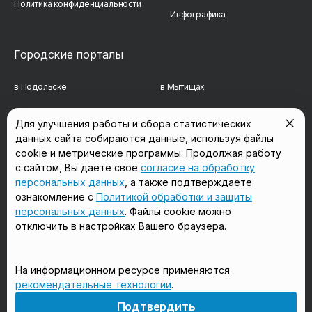
Политика конфиденциальности
Инфографика
Городские порталы
в Подольске
в Мытищах
в Реутове
в Балашихе
Для улучшения работы и сбора статистических
данных сайта собираются данные, используя файлы
в Сергиевом Посаде
в Люберцах
cookie и метрические программы. Продолжая работу
в Красногорске
в Королёве
с сайтом, Вы даете свое
согласие на обработку
персональных данных
, а также подтверждаете
в Домодедово
в Щёлково
ознакомление с
Политикой обработки и защиты
персональных данных
. Файлы cookie можно
отключить в настройках Вашего браузера.
Мы в соцсетях
На информационном ресурсе применяются
рекомендательные технологии
.
18+
Подтвердить