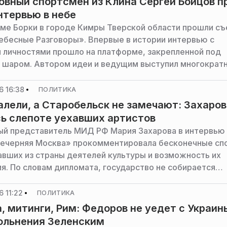
вный спортсмен из Клина Сергей Бойцов п
нтервью в небе
ме Борки в городе Кимры Тверской области прошли с
ебесные Разговоры». Впервые в истории интервью с
 личностями прошло на платформе, закрепленной под
шаром. Автором идеи и ведущим выступил многократ
 мира и России, житель подмосковного Клина Сергей Б
6 16:38
ПОЛИТИКА
лели, а Старобельск не замечают: Захаров
ь слепоте уехавших артистов
й представитель МИД РФ Мария Захарова в интервью
ечерняя Москва» прокомментировала бесконечные сп
авших из страны деятелей культуры и возможность их
я. По словам дипломата, государство не собирается
 специальные кампании по зазыванию беглецов обратно
 11:22
ПОЛИТИКА
, митинги, Рим: Федоров не уедет с Украин
ольнения Зеленским