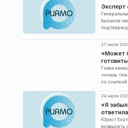
Эксперт 
Генеральны
Быханов за
подтвержда
27 июля 202
«Может б
готовить
Глава киев
«очень тяж
со ссылкой
24 июля 202
«Я забыл
ответила
Юрист Екат
возвысить 