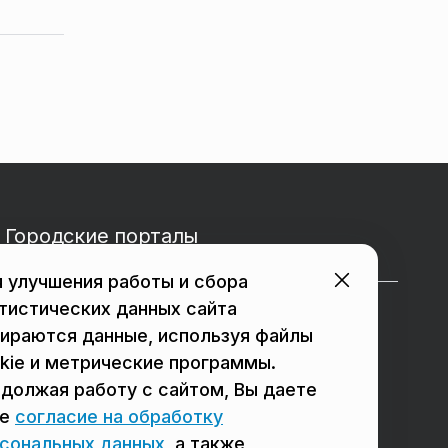
Городские порталы
 улучшения работы и сбора
тистических данных сайта
в Подольске
в Мытищах
ираются данные, используя файлы
в Реутове
в Балашихе
kie и метрические программы.
должая работу с сайтом, Вы даете
в Сергиевом Посаде
в Люберцах
ое
согласие на обработку
в Красногорске
в Королёве
сональных данных
, а также