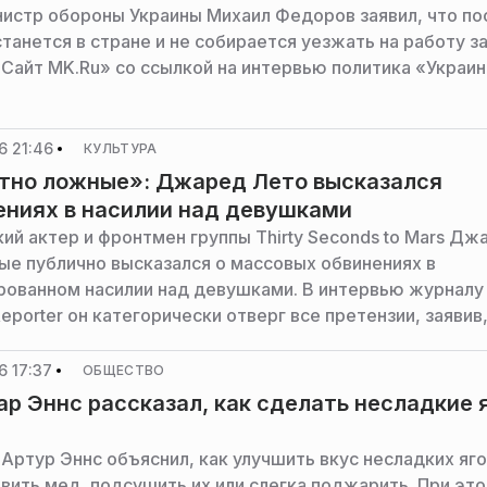
истр обороны Украины Михаил Федоров заявил, что по
танется в стране и не собирается уезжать на работу з
Сайт MK.Ru» со ссылкой на интервью политика «Украи
6 21:46
КУЛЬТУРА
тно ложные»: Джаред Лето высказался
ениях в насилии над девушками
ий актер и фронтмен группы Thirty Seconds to Mars Дж
ые публично высказался о массовых обвинениях в
рованном насилии над девушками. В интервью журналу
eporter он категорически отверг все претензии, заявив,
кого не подвергал сексуализированному насилию.
6 17:37
ОБЩЕСТВО
р Эннс рассказал, как сделать несладкие 
Артур Эннс объяснил, как улучшить вкус несладких яго
вить мед, подсушить их или слегка поджарить. При эт