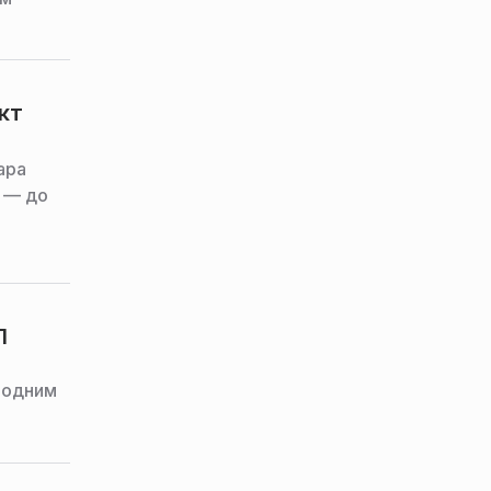
кт
ара
т — до
Л
 одним