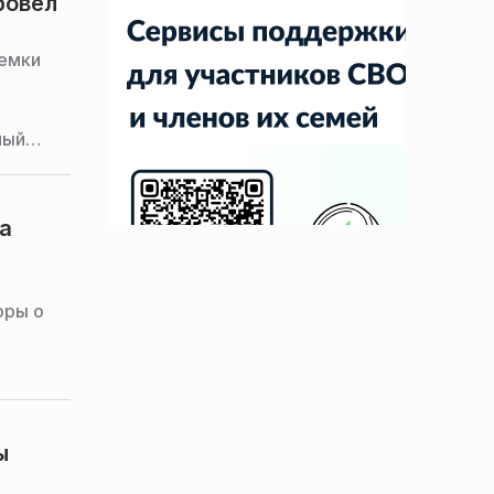
ровел
ъемки
ный
ойцов.
а
оры о
.
ы