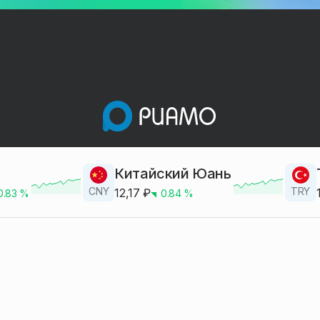
Китайский Юань
CNY
TRY
12,17
₽
0.83
%
0.84
%