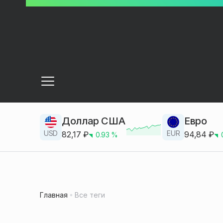
Доллар США
Евро
USD
EUR
82,17
₽
94,84
₽
0.93
%
Главная
Все теги