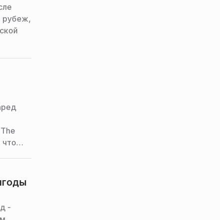
сле
а рубеж,
нской
аред
 The
 что
ягоды
д -
ом