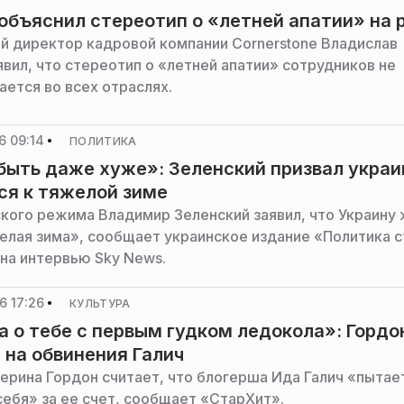
объяснил стереотип о «летней апатии» на 
й директор кадровой компании Cornerstone Владислав
явил, что стереотип о «летней апатии» сотрудников не
ется во всех отраслях.
6 09:14
ПОЛИТИКА
ыть даже хуже»: Зеленский призвал украи
ся к тяжелой зиме
ского режима Владимир Зеленский заявил, что Украину
елая зима», сообщает украинское издание «Политика 
 на интервью Sky News.
6 17:26
КУЛЬТУРА
а о тебе с первым гудком ледокола»: Гордо
 на обвинения Галич
ерина Гордон считает, что блогерша Ида Галич «пытае
себя» за ее счет, сообщает «СтарХит».