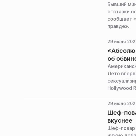
Бывший мин
отставки ос
сообщает «
правде».
29 июля 202
«Абсолю
об обвин
Американск
Лето вперв
сексуализи
Hollywood R
никогда ни
29 июля 202
Шеф-пова
вкуснее
Шеф-повар 
нужно доба