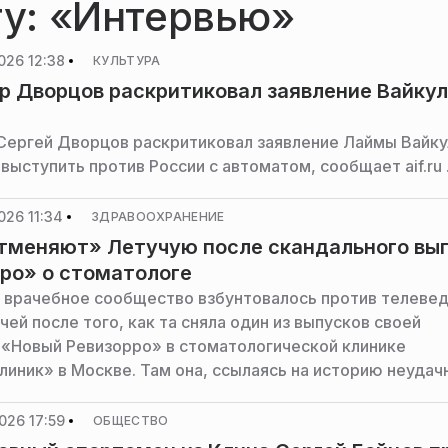
гу: «Интервью»
026 12:38
КУЛЬТУРА
 Дворцов раскритиковал заявление Вайку
ергей Дворцов раскритиковал заявление Лаймы Вайку
выступить против России с автоматом, сообщает aif.ru 
026 11:34
ЗДРАВООХРАНЕНИЕ
тменяют» Летучую после скандального вы
ро» о стоматологе
 врачебное сообщество взбунтовалось против телеве
ей после того, как та сняла один из выпусков своей
«Новый Ревизорро» в стоматологической клинике
линик» в Москве. Там она, ссылаясь на историю неудач
циентки, предъявила обвинения в некомпетентности
-хирургу, пародонтологу, стоматологу-ортопеду, к. м.
026 17:59
ОБЩЕСТВО
ролову.