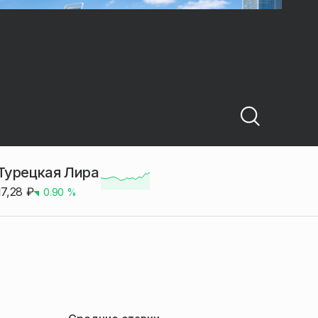
Турецкая Лира
17,28
₽
0.90
%