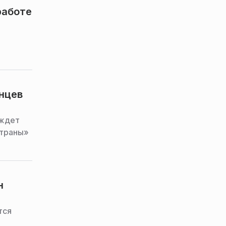
работе
нцев
 ждет
страны»
н
тся