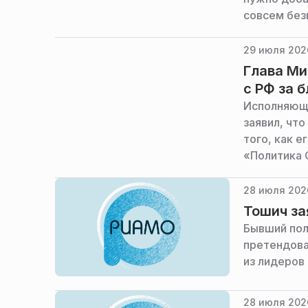
совсем без
29 июля 2026
Глава Ми
с РФ за 
Исполняющи
заявил, чт
того, как 
«Политика 
28 июля 202
Тошич за
Бывший пол
претендова
из лидеров 
28 июля 2026