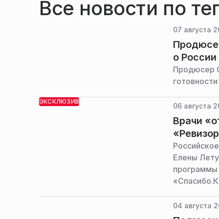
Все новости по те
07 августа 2
Продюсер
о России
Продюсер С
готовности 
ЭКСКЛЮЗИВ
06 августа 2
Врачи «о
«Ревизор
Российское
Елены Летуч
программы 
«Спасибо.К
лечения па
стоматологу
04 августа 2
Алексею Ф