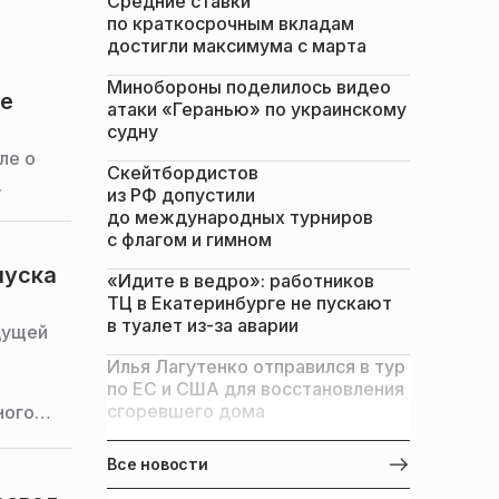
Средние ставки
по краткосрочным вкладам
достигли максимума с марта
Минобороны поделилось видео
ле
атаки «Геранью» по украинскому
судну
ле о
Скейтбордистов
.
из РФ допустили
до международных турниров
с флагом и гимном
пуска
«Идите в ведро»: работников
ТЦ в Екатеринбурге не пускают
в туалет из-за аварии
дущей
Илья Лагутенко отправился в тур
по ЕС и США для восстановления
сгоревшего дома
ного
 н.
Все новости