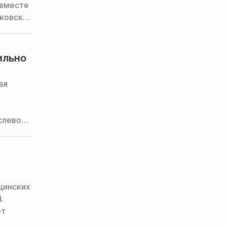
 вместе
сковской
ильно
ая
слевой
GENY.
цинских
.
ет