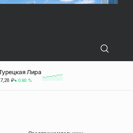
Турецкая Лира
17,28
₽
0.90
%