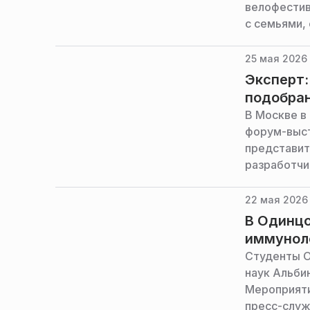
велофестив
с семьями,
области.
25 мая 2026 
Эксперт:
подобра
В Москве в
форум-выст
представит
разработчи
площадкой 
22 мая 2026 
В Одинцо
иммунол
Студенты О
наук Альби
Мероприяти
пресс-служ