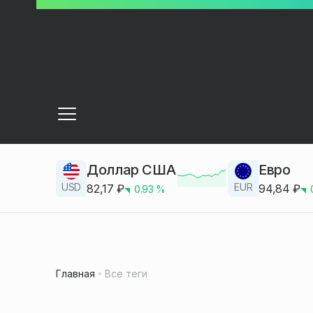
Доллар США
Евро
USD
EUR
82,17
₽
94,84
₽
0.93
%
Главная
Все теги