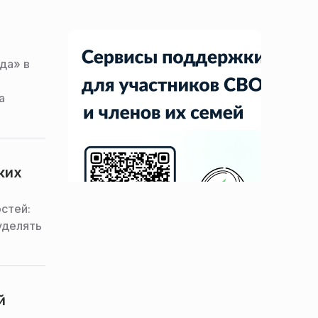
да» в
в
а
ких
стей:
уделять
й