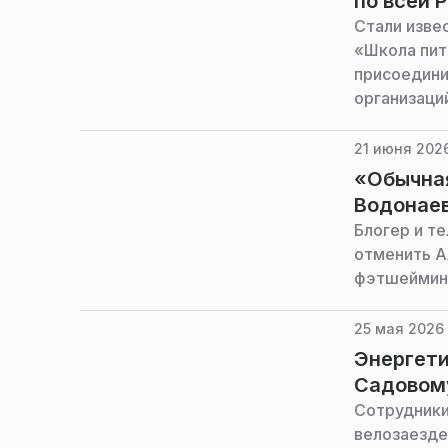
по всей 
Стали изве
«Школа пит
присоедини
организаци
предыдущих
«Пятерочка»
21 июня 2026
«Обычная
Водонаев
Блогер и т
отменить А
фэтшейминг
25 мая 2026 
Энергети
Садовом
Сотрудники
велозаезде