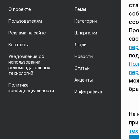
ста
О проекте
Темы
соб
Пользователям
Категории
coo
Про
Реклама на сайте
Шпаргалки
св
Контакты
Люди
пер
под
Уведомление об
Новости
использовании
Пол
рекомендательных
Статьи
пер
технологий
Акценты
мож
Политика
бра
конфиденциальности
Инфографика
На 
пр
тех