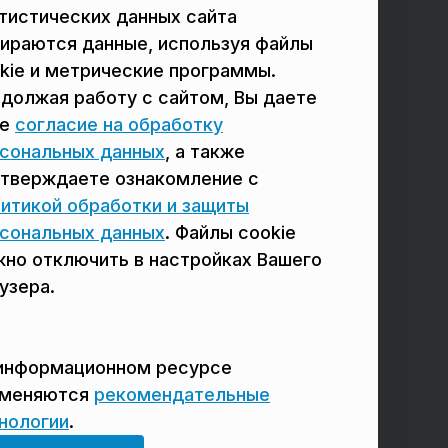
тистических данных сайта
в Подольске
в Мытищах
ираются данные, используя файлы
в Реутове
в Балашихе
kie и метрические программы.
должая работу с сайтом, Вы даете
в Сергиевом Посаде
в Люберцах
ое
согласие на обработку
в Красногорске
в Королёве
сональных данных
, а также
тверждаете ознакомление с
в Домодедово
в Щёлково
итикой обработки и защиты
сональных данных
. Файлы cookie
но отключить в настройках Вашего
узера.
информационном ресурсе
именяются
рекомендательные
нологии
.