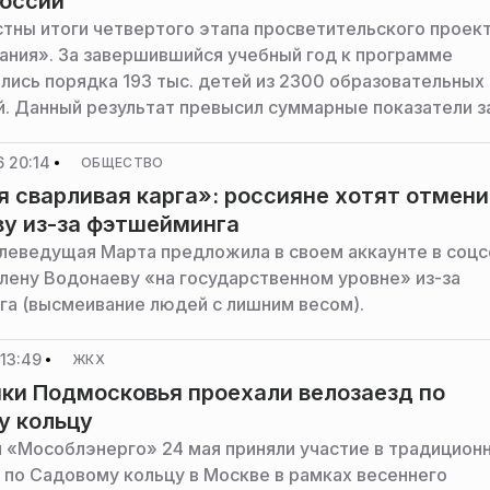
России
стны итоги четвертого этапа просветительского проек
ания». За завершившийся учебный год к программе
лись порядка 193 тыс. детей из 2300 образовательных
й. Данный результат превысил суммарные показатели з
 года реализации проекта. Об этом сообщает торгова
 (входит в X5).
 20:14
ОБЩЕСТВО
 сварливая карга»: россияне хотят отмени
у из-за фэтшейминга
елеведущая Марта предложила в своем аккаунте в соцс
лену Водонаеву «на государственном уровне» из-за
а (высмеивание людей с лишним весом).
13:49
ЖКХ
ки Подмосковья проехали велозаезд по
у кольцу
 «Мособлэнерго» 24 мая приняли участие в традицион
 по Садовому кольцу в Москве в рамках весеннего