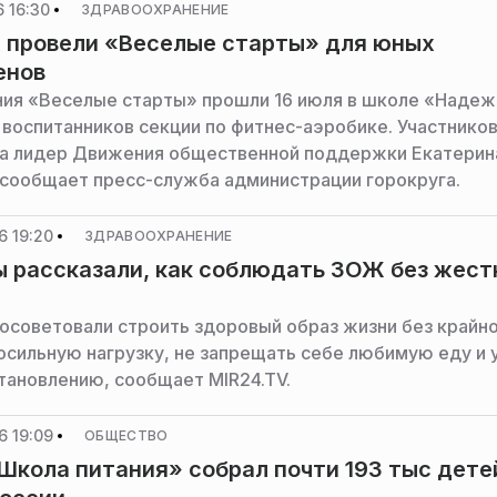
 16:30
ЗДРАВООХРАНЕНИЕ
 провели «Веселые старты» для юных
енов
ия «Веселые старты» прошли 16 июля в школе «Надеж
 воспитанников секции по фитнес-аэробике. Участнико
а лидер Движения общественной поддержки Екатерин
сообщает пресс-служба администрации горокруга.
6 19:20
ЗДРАВООХРАНЕНИЕ
 рассказали, как соблюдать ЗОЖ без жест
осоветовали строить здоровый образ жизни без крайно
осильную нагрузку, не запрещать себе любимую еду и 
тановлению, сообщает MIR24.TV.
6 19:09
ОБЩЕСТВО
Школа питания» собрал почти 193 тыс дете