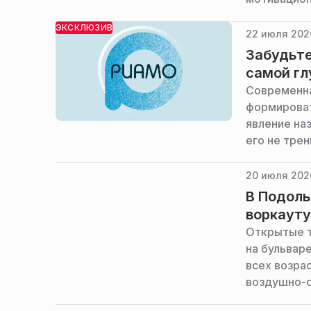
горокруга.
ЭКСКЛЮЗИВ
22 июля 202
Забудьте
самой гл
Современна
формироват
явление на
его не тре
АО «Медици
шесть прав
20 июля 2026
старости ч
В Подоль
воркауту
Открытые т
на бульвар
всех возра
воздушно-с
администра