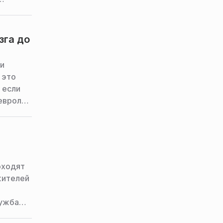
зга до
 и
 это
 если
евролог
назвала
мой
оходят
жителей
лужба