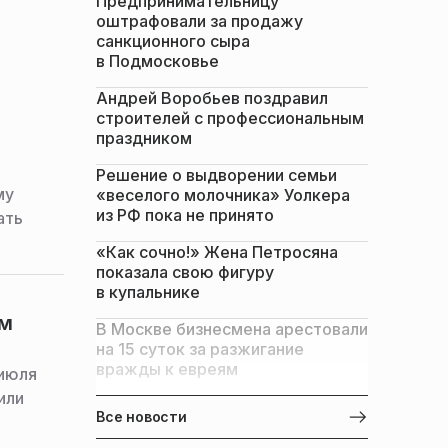
Предпринимательницу
оштрафовали за продажу
санкционного сыра
в Подмосковье
Андрей Воробьев поздравил
строителей с профессиональным
праздником
Решение о выдворении семьи
му
«веселого молочника» Уолкера
из РФ пока не принято
ать
«Как сочно!» Жена Петросяна
показала свою фигуру
в купальнике
ом
В Москве бизнесмена арестовали
на 15 суток за разжигание
вражды к евреям
 июля
или
Все новости