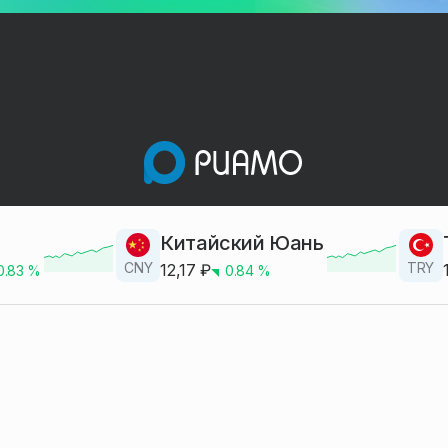
Китайский Юань
CNY
TRY
12,17
₽
0.83
%
0.84
%