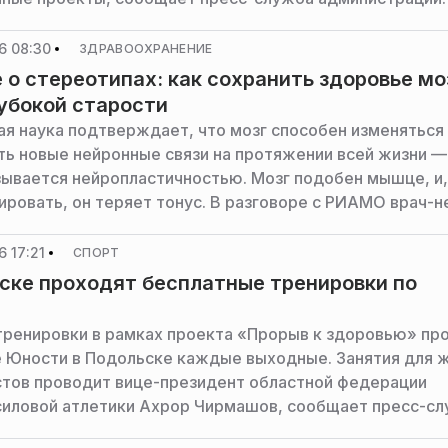
6 08:30
ЗДРАВООХРАНЕНИЕ
 о стереотипах: как сохранить здоровье мо
убокой старости
я наука подтверждает, что мозг способен изменяться
ь новые нейронные связи на протяжении всей жизни —
зывается нейропластичностью. Мозг подобен мышце, и,
нировать, он теряет тонус. В разговоре с РИАМО врач-н
на» (клиника академика Ройтберга) Галина Чудинская 
ил, которые помогут сохранить молодость мозга до са
 17:21
СПОРТ
еловека.
ске проходят бесплатные тренировки по
ренировки в рамках проекта «Прорыв к здоровью» пр
е Юности в Подольске каждые выходные. Занятия для 
стов проводит вице-президент областной федерации
иловой атлетики Ахрор Чирмашов, сообщает пресс-с
ции горокруга.