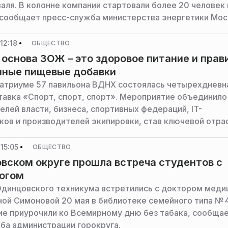
аля. В колонне компании стартовали более 20 человек
 сообщает пресс-служба министерства энергетики Мо
12:18
ОБЩЕСТВО
 основа ЗОЖ – это здоровое питание и прав
нные пищевые добавки
 атриуме 57 павильона ВДНХ состоялась четырехдневн
авка «Спорт, спорт, спорт». Мероприятие объединило
елей власти, бизнеса, спортивных федераций, IT-
ков и производителей экипировки, став ключевой отра
страны. Об этом сообщили в пресс-службе компании E
15:05
ОБЩЕСТВО
вском округе прошла встреча студентов с
огом
динцовского техникума встретились с доктором меди
ной Симоновой 20 мая в библиотеке семейного типа № 4
е приурочили ко Всемирному дню без табака, сообща
ба администрации горокруга.