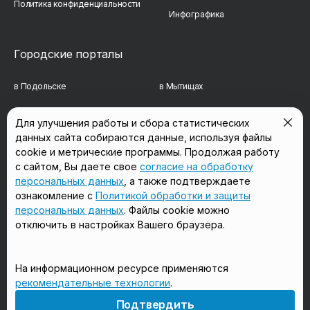
Политика конфиденциальности
Инфографика
Городские порталы
в Подольске
в Мытищах
в Реутове
в Балашихе
Для улучшения работы и сбора статистических
данных сайта собираются данные, используя файлы
в Сергиевом Посаде
в Люберцах
cookie и метрические программы. Продолжая работу
в Красногорске
в Королёве
с сайтом, Вы даете свое
согласие на обработку
персональных данных
, а также подтверждаете
в Домодедово
в Щёлково
ознакомление с
Политикой обработки и защиты
персональных данных
. Файлы cookie можно
отключить в настройках Вашего браузера.
Мы в соцсетях
На информационном ресурсе применяются
рекомендательные технологии
.
18+
Подтвердить