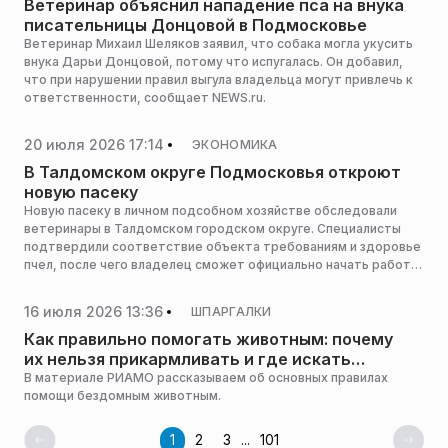
Ветеринар объяснил нападение пса на внука
писательницы Донцовой в Подмосковье
Ветеринар Михаил Шеляков заявил, что собака могла укусить
внука Дарьи Донцовой, потому что испугалась. Он добавил,
что при нарушении правил выгула владельца могут привлечь к
ответственности, сообщает NEWS.ru.
20 июля 2026 17:14
ЭКОНОМИКА
В Талдомском округе Подмосковья откроют
новую пасеку
Новую пасеку в личном подсобном хозяйстве обследовали
ветеринары в Талдомском городском округе. Специалисты
подтвердили соответствие объекта требованиям и здоровье
пчел, после чего владелец сможет официально начать работу,
сообщает пресс-служба министерства сельского хозяйства и
продовольствия Московской области.
16 июля 2026 13:36
ШПАРГАЛКИ
Как правильно помогать животным: почему
их нельзя прикармливать и где искать
волонтеров
В материале РИАМО рассказываем об основных правилах
помощи бездомным животным.
1
2
3
...
101