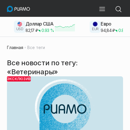
Доллар США
Евро
USD
EUR
82,17
₽
0.93
%
94,84
₽
0.83
Главная
Все теги
Все новости по тегу:
«Ветеринары»
ЭКСКЛЮЗИВ