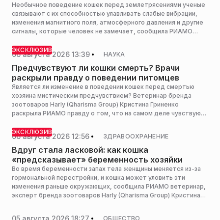
Необычное поведение кошек перед землетрясениями ученые
связывают с их способностью улавливать слабые вибрации,
изменения магнитного поля, атмосферного давления и другие
сигналы, которые человек не замечает, сообщила РИАМО
ветеринар бренда зоотоваров Harly (Qharisma Group) Кристина
Гриненко.
ЭКСКЛЮЗИВ
06 августа 2026 13:39
НАУКА
Предчувствуют ли кошки смерть? Врачи
раскрыли правду о поведении питомцев
Является ли изменение в поведении кошек перед смертью
хозяина мистическим предчувствием? Ветеринар бренда
зоотоваров Harly (Qharisma Group) Кристина Гриненко
раскрыла РИАМО правду о том, что на самом деле чувствуют
наши питомцы. Оказывается, реакция животных обусловлена
не «пророчеством», а их высокой чувствительностью к
ЭКСКЛЮЗИВ
06 августа 2026 12:56
ЗДРАВООХРАНЕНИЕ
изменениям в состоянии хозяина.
Вдруг стала ласковой: как кошка
«предсказывает» беременность хозяйки
Во время беременности запах тела женщины меняется из-за
гормональной перестройки, и кошка может уловить эти
изменения раньше окружающих, сообщила РИАМО ветеринар,
эксперт бренда зоотоваров Harly (Qharisma Group) Кристина
Гриненко.
05 августа 2026 18:27
ОБЩЕСТВО