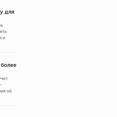
у для
рь
ить
я и
 более
учит
-
ния об