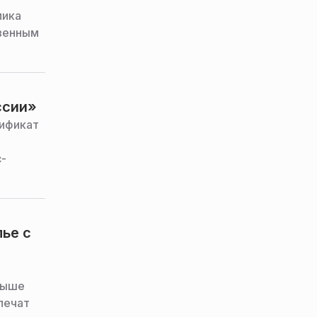
мика
твенным
ссии»
тификат
с-
ье с
выше
печат