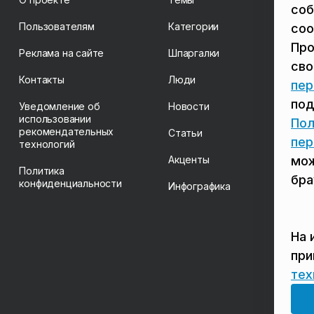
соб
Пользователям
Категории
coo
Про
Реклама на сайте
Шпаргалки
св
Контакты
Люди
пер
под
Уведомление об
Новости
использовании
Пол
рекомендательных
Статьи
пер
технологий
Акценты
мож
Политика
бра
конфиденциальности
Инфографика
На 
пр
тех