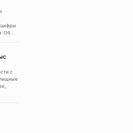
е
нцифры
а. Об
ыс
сти с
илищные
ек,