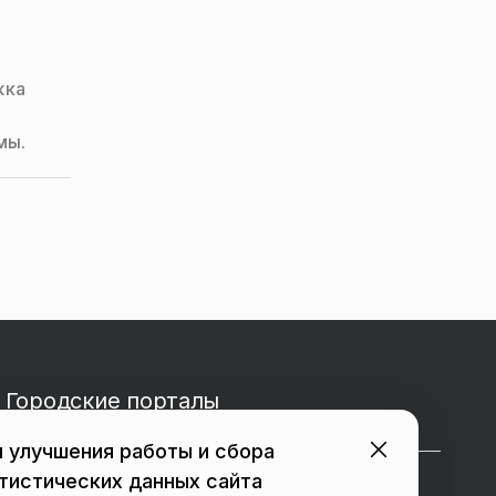
жка
мы.
Городские порталы
 улучшения работы и сбора
тистических данных сайта
в Подольске
в Мытищах