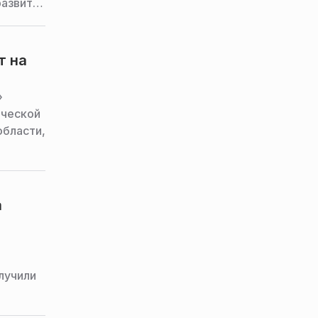
развития
т на
»
ической
области,
а
лучили