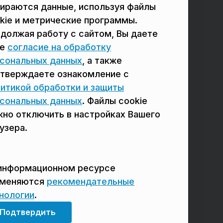
ираются данные, используя файлы
в Реутове
в Балашихе
kie и метрические программы.
должая работу с сайтом, Вы даете
в Сергиевом Посаде
в Люберцах
ое
согласие на обработку
в Красногорске
в Королёве
сональных данных
, а также
тверждаете ознакомление с
в Домодедово
в Щёлково
итикой обработки и защиты
сональных данных
. Файлы cookie
но отключить в настройках Вашего
узера.
информационном ресурсе
именяются
рекомендательные
нологии
.
Мы в соцсетях
Подтвердить