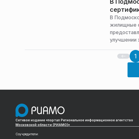
В Подмос
сертифик
В Подмоско
жилищные 
предоставл
улучшении 
1
Сетевое издание «портал Региональное информационное агентство
Московской области (РИАМО)»
Соучредители: