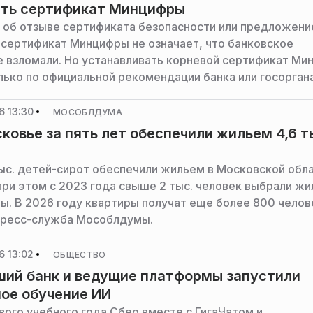
ить сертификат Минцифры
об отзыве сертификата безопасности или предложени
 сертификат Минцифры не означает, что банковское
 взломали. Но устанавливать корневой сертификат Ми
лько по официальной рекомендации банка или госорган
 рассказал основатель и руководитель компании
ион» Владислав Кокунцыков.
6 13:30
МОСОБЛДУМА
ковье за пять лет обеспечили жильем 4,6 т
тыс. детей-сирот обеспечили жильем в Московской обла
 при этом с 2023 года свыше 2 тыс. человек выбрали ж
ы. В 2026 году квартиры получат еще более 800 челов
пресс-служба Мособлдумы.
6 13:02
ОБЩЕСТВО
ий банк и ведущие платформы запустили
ое обучение ИИ
вого учебного года Сбер вместе с ГигаЧатом и