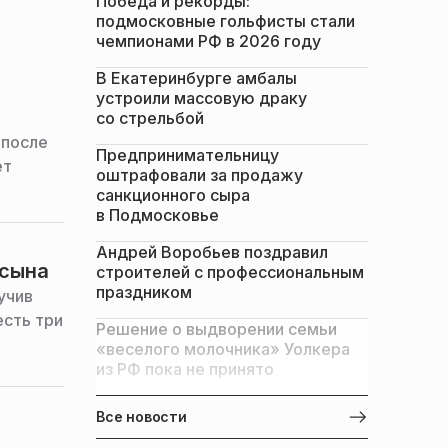
Победа и рекорды:
подмосковные гольфисты стали
чемпионами РФ в 2026 году
В Екатеринбурге амбалы
устроили массовую драку
со стрельбой
 после
Предпринимательницу
ет
оштрафовали за продажу
санкционного сыра
в Подмосковье
Андрей Воробьев поздравил
 сына
строителей с профессиональным
праздником
учив
есть три
Решение о выдворении семьи
«веселого молочника» Уолкера
из РФ пока не принято
Все новости