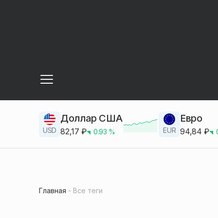
Доллар США
Евро
USD
EUR
82,17
₽
94,84
₽
0.93
%
Главная
Все теги