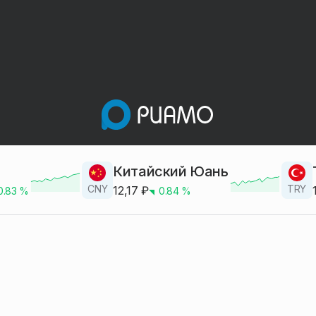
Китайский Юань
CNY
TRY
12,17
₽
0.83
%
0.84
%