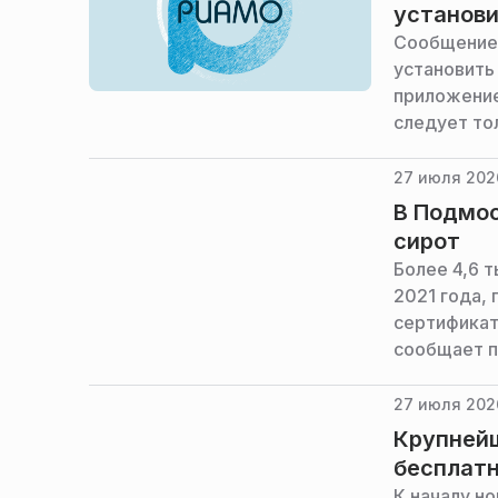
установ
Сообщение 
установить
приложение
следует то
этом РИАМО
«Кибербаст
27 июля 202
В Подмос
сирот
Более 4,6 
2021 года,
сертификат
сообщает 
27 июля 202
Крупнейш
бесплатн
К началу но