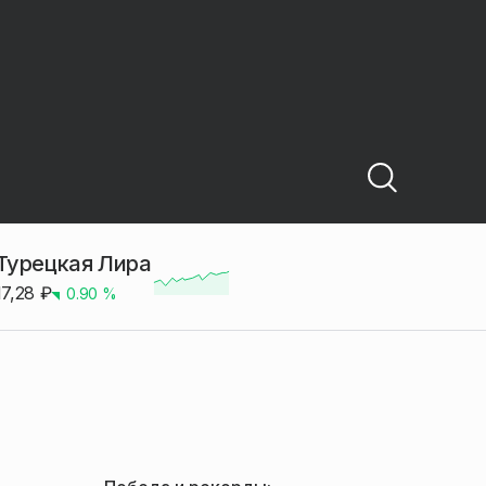
Турецкая Лира
17,28
₽
0.90
%