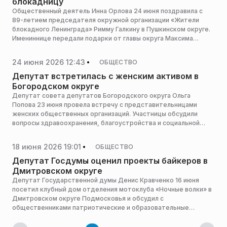
блокадницу
Общественный деятель Инна Орлова 24 июня поздравила с
89-летием председателя окружной организации «Жители
блокадного Ленинграда» Римму Галкину в Пушкинском округе.
Имениннице передали подарки от главы округа Максима
Красноцветова и поздравительный адрес из Кремля,
сообщает пресс-служба администрации горокруга.
24 июня 2026 12:43
ОБЩЕСТВО
Депутат встретилась с женским активом в
Богородском округе
Депутат совета депутатов Богородского округа Ольга
Попова 23 июня провела встречу с представительницами
женских общественных организаций. Участницы обсудили
вопросы здравоохранения, благоустройства и социальной
поддержки семей, сообщает пресс-служба администрации
горокруга.
18 июня 2026 19:01
ОБЩЕСТВО
Депутат Госдумы оценил проекты байкеров в
Дмитровском округе
Депутат Государственной думы Денис Кравченко 16 июня
посетил клубный дом отделения мотоклуба «Ночные волки» в
Дмитровском округе Подмосковья и обсудил с
общественниками патриотические и образовательные
проекты для молодежи, сообщает пресс-служба
администрации горокруга.