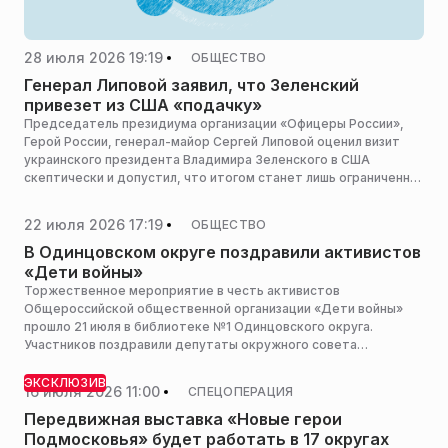
28 июля 2026 19:19
ОБЩЕСТВО
Генерал Липовой заявил, что Зеленский
привезет из США «подачку»
Председатель президиума организации «Офицеры России»,
Герой России, генерал-майор Сергей Липовой оценил визит
украинского президента Владимира Зеленского в США
скептически и допустил, что итогом станет лишь ограниченная
помощь, сообщает Общественная Служба Новостей.
22 июля 2026 17:19
ОБЩЕСТВО
В Одинцовском округе поздравили активистов
«Дети войны»
Торжественное мероприятие в честь активистов
Общероссийской общественной организации «Дети войны»
прошло 21 июля в библиотеке №1 Одинцовского округа.
Участников поздравили депутаты окружного совета
депутатов и подготовили для них подарки и концертную
программу, сообщает пресс-служба администрации
ЭКСКЛЮЗИВ
16 июля 2026 11:00
СПЕЦОПЕРАЦИЯ
горокруга.
Передвижная выставка «Новые герои
Подмосковья» будет работать в 17 округах