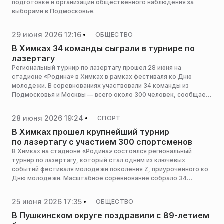
подготовке и организации общественного наблюдения за
выборами в Подмосковье.
29 июня 2026 12:16
ОБЩЕСТВО
В Химках 34 команды сыграли в турнире по
лазертагу
Региональный турнир по лазертагу прошел 28 июня на
стадионе «Родина» в Химках в рамках фестиваля ко Дню
молодежи. В соревнованиях участвовали 34 команды из
Подмосковья и Москвы — всего около 300 человек, сообщает
пресс-служба администрации горокруга.
28 июня 2026 19:24
СПОРТ
В Химках прошел крупнейший турнир
по лазертагу с участием 300 спортсменов
В Химках на стадионе «Родина» состоялся региональный
турнир по лазертагу, который стал одним из ключевых
событий фестиваля молодежи поколения Z, приуроченного ко
Дню молодежи. Масштабное соревнование собрало 34
команды — в общей сложности около 300 участников из
Химок, Егорьевска, Лобни, Дубны, Люберец, Подольска,
25 июня 2026 17:35
ОБЩЕСТВО
Москвы и Солнечногорска.
В Пушкинском округе поздравили с 89-летием