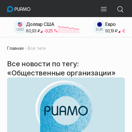
Доллар США
Евро
USD
EUR
80,93
₽
-0.25
%
93,19
₽
-0.42
Главная
Все теги
Все новости по тегу:
«Общественные организации»