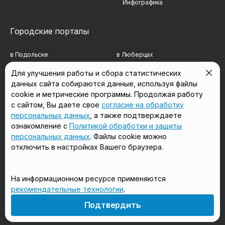
Инфографика
Городские порталы
в Подольске
в Люберцах
в Мытищах
в Красногорске
Для улучшения работы и сбора статистических
данных сайта собираются данные, используя файлы
в Реутове
в Королёве
cookie и метрические программы. Продолжая работу
в Балашихе
в Домодедово
с сайтом, Вы даете свое
согласие на обработку
персональных данных
, а также подтверждаете
в Сергиевом Посаде
в Щёлково
ознакомление с
Политикой обработки и защиты
персональных данных
. Файлы cookie можно
отключить в настройках Вашего браузера.
Мы в соцсетях
На информационном ресурсе применяются
рекомендательные технологии
.
18+
Подтвердить