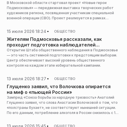
В Московской области стартовал проект «Новые герои
Подмосковья» — передвижная выставка творческих работ
художников региона, посвященная участникам специальной
военной операции (СВО). Проект реализуется в рамках
грантового конкурса для некоммерческих организаций
Московской области, проводившегося в 2023 году. Президент
15 июля 2026 18:24
ОБЩЕСТВО
фонда Андрей Кошелев в разговоре с РИАМО рассказал о
выставке.
Жителям Подмосковья рассказали, как
проходит подготовка наблюдателей
к выборам
Открытие Штаба общественного наблюдения в Подмосковье
— это часть системной подготовки к предстоящим выборам.
Центр обеспечивает высокий уровень общественного
контроля на каждом этапе избирательной кампании.
13 июля 2026 18:27
ОБЩЕСТВО
Глущенко заявил, что Волочкова опирается
на миф о «пьющей России»
Зампред «Союза борьбы за народную трезвость» Анатолий
Глущенко заявил, что слова Анастасии Волочковой о том, что
«полстраны бухает», не соответствуют нынешней ситуации.
По его данным, потребление алкоголя в России снизилось с 19
до 7,5 литра на душу населения, сообщает «Абзац».
13 июля 2026 15:45
ОБЩЕСТВО