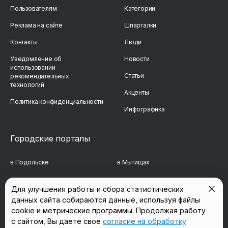
Пользователям
Категории
Реклама на сайте
Шпаргалки
Контакты
Люди
Уведомление об
Новости
использовании
Статьи
рекомендательных
технологий
Акценты
Политика конфиденциальности
Инфографика
Городские порталы
в Подольске
в Мытищах
в Реутове
в Балашихе
Для улучшения работы и сбора статистических
данных сайта собираются данные, используя файлы
в Сергиевом Посаде
в Люберцах
cookie и метрические программы. Продолжая работу
в Красногорске
в Королёве
с сайтом, Вы даете свое
согласие на обработку