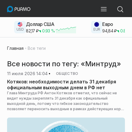
Доллар США
Евро
USD
EUR
82,17
₽
0.93
%
94,84
₽
0.83
Главная
Все теги
Все новости по тегу: «Минтруд»
11 июля 2026 14:04
ОБЩЕСТВО
Котяков: необходимости делать 31 декабря
официальным выходным днем в РФ нет
Глава Минтруда РФ Антон Котяков отметил, что сейчас не
видит нужды закреплять 31 декабря как официальный
выходной день, потому что гибкое законодательство
позволяет переносить выходные в рамках действующих норм,
сообщает РИА Новости.