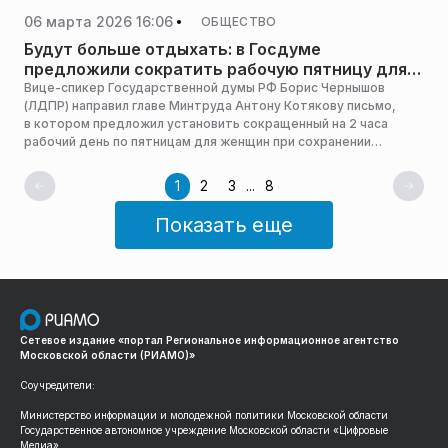
с самозанятыми «Консоль» Александр Поштак.
06 марта 2026 16:06
ОБЩЕСТВО
Будут больше отдыхать: в Госдуме
предложили сократить рабочую пятницу для
женщин
Вице-спикер Государственной думы РФ Борис Чернышов
(ЛДПР) направил главе Минтруда Антону Котякову письмо,
в котором предложил установить сокращенный на 2 часа
рабочий день по пятницам для женщин при сохранении
средней зарплаты, сообщает ТАСС.
1
2
3
...
8
Показать еще
Сетевое издание «портал Региональное информационное агентство
Московской области (РИАМО)»
Соучредители:
Министерство информации и молодежной политики Московской области
Государственное автономное учреждение Московской области «Цифровые
Медиа»