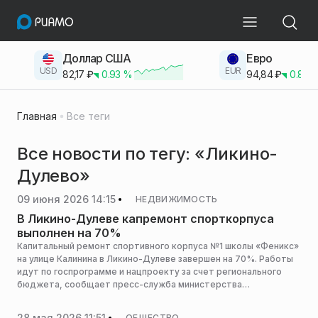
Доллар США
Евро
USD
EUR
82,17
₽
0.93
%
94,84
₽
0.83
Главная
Все теги
Все новости по тегу: «Ликино-
Дулево»
09 июня 2026 14:15
НЕДВИЖИМОСТЬ
В Ликино-Дулеве капремонт спорткорпуса
выполнен на 70%
Капитальный ремонт спортивного корпуса №1 школы «Феникс»
на улице Калинина в Ликино-Дулеве завершен на 70%. Работы
идут по госпрограмме и нацпроекту за счет регионального
бюджета, сообщает пресс-служба министерства
строительного комплекса Московской области.
28 мая 2026 11:51
ОБЩЕСТВО