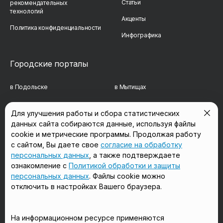
Статьи
рекомендательных
технологий
Акценты
Политика конфиденциальности
Инфографика
Городские порталы
в Подольске
в Мытищах
в Реутове
в Балашихе
Для улучшения работы и сбора статистических
данных сайта собираются данные, используя файлы
в Сергиевом Посаде
в Люберцах
cookie и метрические программы. Продолжая работу
в Красногорске
в Королёве
с сайтом, Вы даете свое
согласие на обработку
персональных данных
, а также подтверждаете
в Домодедово
в Щёлково
ознакомление с
Политикой обработки и защиты
персональных данных
. Файлы cookie можно
отключить в настройках Вашего браузера.
Мы в соцсетях
На информационном ресурсе применяются