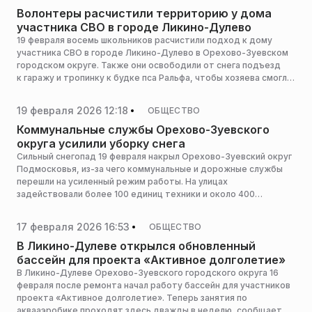
Волонтеры расчистили территорию у дома
участника СВО в городе Ликино-Дулево
19 февраля восемь школьников расчистили подход к дому
участника СВО в городе Ликино-Дулево в Орехово-Зуевском
городском округе. Также они освободили от снега подъезд
к гаражу и тропинку к будке пса Ральфа, чтобы хозяева смогли
его покормить, сообщает корреспондент РИАМО.
19 февраля 2026 12:18
ОБЩЕСТВО
Коммунальные службы Орехово-Зуевского
округа усилили уборку снега
Сильный снегопад 19 февраля накрыл Орехово-Зуевский округ
Подмосковья, из-за чего коммунальные и дорожные службы
перешли на усиленный режим работы. На улицах
задействовали более 100 единиц техники и около 400
дворников.
17 февраля 2026 16:53
ОБЩЕСТВО
В Ликино-Дулеве открылся обновленный
бассейн для проекта «Активное долголетие»
В Ликино-Дулеве Орехово-Зуевского городского округа 16
февраля после ремонта начал работу бассейн для участников
проекта «Активное долголетие». Теперь занятия по
аквааэробике проходят здесь дважды в неделю, сообщает