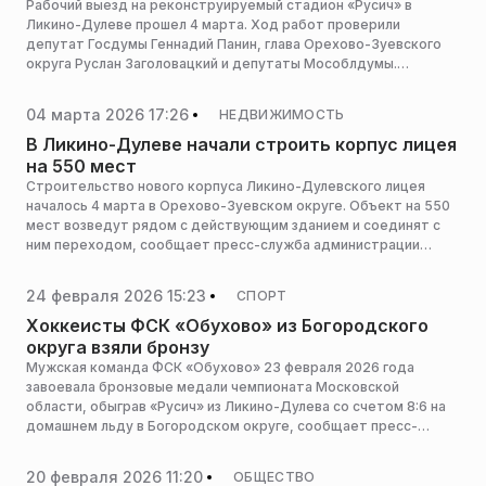
Рабочий выезд на реконструируемый стадион «Русич» в
Ликино-Дулеве прошел 4 марта. Ход работ проверили
депутат Госдумы Геннадий Панин, глава Орехово-Зуевского
округа Руслан Заголовацкий и депутаты Мособлдумы.
сообщает пресс-служба администрации горокруга
04 марта 2026 17:26
НЕДВИЖИМОСТЬ
В Ликино-Дулеве начали строить корпус лицея
на 550 мест
Строительство нового корпуса Ликино-Дулевского лицея
началось 4 марта в Орехово-Зуевском округе. Объект на 550
мест возведут рядом с действующим зданием и соединят с
ним переходом, сообщает пресс-служба администрации
горокруга.
24 февраля 2026 15:23
СПОРТ
Хоккеисты ФСК «Обухово» из Богородского
округа взяли бронзу
Мужская команда ФСК «Обухово» 23 февраля 2026 года
завоевала бронзовые медали чемпионата Московской
области, обыграв «Русич» из Ликино-Дулева со счетом 8:6 на
домашнем льду в Богородском округе, сообщает пресс-
служба администрации горокруга.
20 февраля 2026 11:20
ОБЩЕСТВО