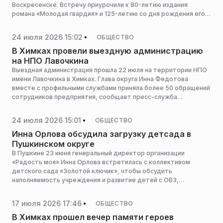
Воскресенске. Встречу приурочили к 80-летию издания
романа «Молодая гвардия» и 125-летию со дня рождения его
автора Александра Фадеева. В мероприятии приняли участие
депутат округа и представители ветеранского сообщества,
24 июля 2026 15:02
ОБЩЕСТВО
сообщает пресс-служба администрации горокруга.
В Химках провели выездную администрацию
на НПО Лавочкина
Выездная администрация прошла 22 июля на территории НПО
имени Лавочкина в Химках. Глава округа Инна Федотова
вместе с профильными службами приняла более 50 обращений
сотрудников предприятия, сообщает пресс-служба
администрации горокруга.
24 июля 2026 15:01
ОБЩЕСТВО
Инна Орлова обсудила загрузку детсада в
Пушкинском округе
В Пушкине 23 июня генеральный директор организации
«Радость моя» Инна Орлова встретилась с коллективом
детского сада «Золотой ключик», чтобы обсудить
наполняемость учреждения и развитие детей с ОВЗ,
сообщает пресс-служба администрации горокруга.
17 июля 2026 17:46
ОБЩЕСТВО
В Химках прошел вечер памяти героев