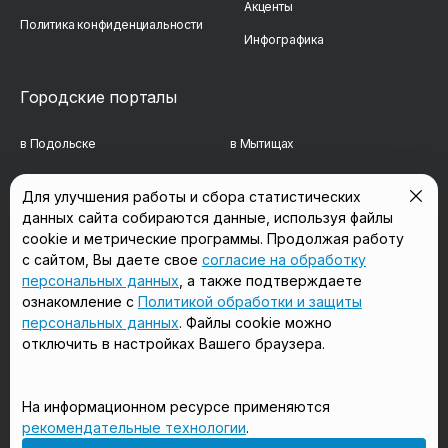
Акценты
Политика конфиденциальности
Инфографика
Городские порталы
в Подольске
в Мытищах
в Реутове
в Балашихе
Для улучшения работы и сбора статистических
данных сайта собираются данные, используя файлы
в Сергиевом Посаде
в Люберцах
cookie и метрические программы. Продолжая работу
в Красногорске
в Королёве
с сайтом, Вы даете свое
согласие на обработку
персональных данных
, а также подтверждаете
в Домодедово
в Щёлково
ознакомление с
Политикой обработки и защиты
персональных данных
. Файлы cookie можно
отключить в настройках Вашего браузера.
Мы в соцсетях
На информационном ресурсе применяются
рекомендательные технологии
.