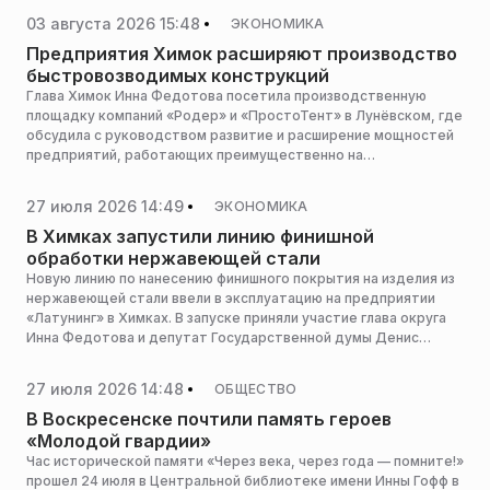
03 августа 2026 15:48
ЭКОНОМИКА
Предприятия Химок расширяют производство
быстровозводимых конструкций
Глава Химок Инна Федотова посетила производственную
площадку компаний «Родер» и «ПростоТент» в Лунёвском, где
обсудила с руководством развитие и расширение мощностей
предприятий, работающих преимущественно на
отечественных технологиях и сырье, сообщает пресс-служба
администрации горокруга.
27 июля 2026 14:49
ЭКОНОМИКА
В Химках запустили линию финишной
обработки нержавеющей стали
Новую линию по нанесению финишного покрытия на изделия из
нержавеющей стали ввели в эксплуатацию на предприятии
«Латунинг» в Химках. В запуске приняли участие глава округа
Инна Федотова и депутат Государственной думы Денис
Кравченко, сообщает пресс-служба администрации
горокруга.
27 июля 2026 14:48
ОБЩЕСТВО
В Воскресенске почтили память героев
«Молодой гвардии»
Час исторической памяти «Через века, через года — помните!»
прошел 24 июля в Центральной библиотеке имени Инны Гофф в