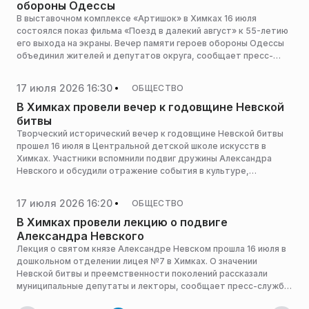
обороны Одессы
В выставочном комплексе «Артишок» в Химках 16 июля
состоялся показ фильма «Поезд в далекий август» к 55-летию
его выхода на экраны. Вечер памяти героев обороны Одессы
объединил жителей и депутатов округа, сообщает пресс-
служба администрации горокруга.
17 июля 2026 16:30
ОБЩЕСТВО
В Химках провели вечер к годовщине Невской
битвы
Творческий исторический вечер к годовщине Невской битвы
прошел 16 июля в Центральной детской школе искусств в
Химках. Участники вспомнили подвиг дружины Александра
Невского и обсудили отражение события в культуре,
сообщает пресс-служба администрации горокруга.
17 июля 2026 16:20
ОБЩЕСТВО
В Химках провели лекцию о подвиге
Александра Невского
Лекция о святом князе Александре Невском прошла 16 июля в
дошкольном отделении лицея №7 в Химках. О значении
Невской битвы и преемственности поколений рассказали
муниципальные депутаты и лекторы, сообщает пресс-служба
администрации горокруга.