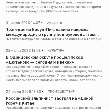
Непальский альпинист Нирмал Пурджа, покоривший все
восьмитысячники, погиб в результате схода лавины во время
экспедиции на Броуд‑Пик (8047 м) в Пакистане.
31 июля 2026 14:07
АКЦЕНТЫ
Трагедия на Броуд-Пик: лавина накрыла
международную группу под руководством
известного альпиниста Нирмала Пурджи
Читайте в материале РИАМО о том, что известно о трагедии.
28 июля 2026 18:03
КУЛЬТУРА
В Одинцовском округе прошел поход
«Дютьково — сегодня и в веках»
Краеведческий поход «Дютьково — сегодня и в веках»
прошел в Одинцовском округе, объединив историю, геологию
и музыку Звенигородской земли. Участники преодолели около
шести километров по холмам и оврагам, сообщает пресс-
служба администрации горокруга.
24 июля 2026 18:30
ПРОИСШЕСТВИЯ
Российский альпинист застрял на «Дикой
горе» в Китае
Российский альпинист Сергей Кондрашкин застрял на «Дикой