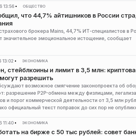
 13:56
ОБЩЕСТВО
общил, что 44,7% айтишников в России стр
ания
страхового брокера Mains, 44,7% ИТ-специалистов в Р
 значительное эмоциональное истощение, сообщает
 13:02
ЭКОНОМИКА
н, стейблкоины и лимит в 3,5 млн: криптов
 могут разрешить
бсуждают возможное смягчение законопроекта об об
т: разрешение P2P-обмена между физлицами, легализ
ов и порог коммерческой деятельности от 3,5 млн рубл
ако официальный текст поправок до сих пор не опублик
РИАМО эксперты.
 11:40
ЭКОНОМИКА
ботать на бирже с 50 тыс рублей: совет бан