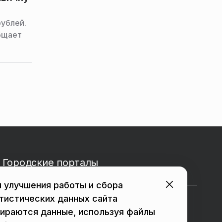
рублей.
бщает
Городские порталы
 улучшения работы и сбора
тистических данных сайта
в Подольске
в Мытищах
ираются данные, используя файлы