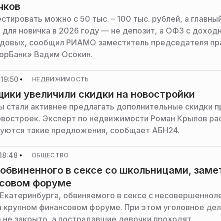
чков
стировать можно с 50 тыс. – 100 тыс. рублей, а главны
 для новичка в 2026 году — не депозит, а ОФЗ с дохо
одовых, сообщил РИАМО заместитель председателя пр
рБанк» Вадим Осокин.
19:50
НЕДВИЖИМОСТЬ
ики увеличили скидки на новостройки
 стали активнее предлагать дополнительные скидки п
востроек. Эксперт по недвижимости Роман Крылов рас
уются такие предложения, сообщает АБН24.
18:48
ОБЩЕСТВО
 обвиненного в сексе со школьницами, заме
нсовом форуме
 Екатеринбурга, обвиняемого в сексе с несовершеннол
а крупном финансовом форуме. При этом уголовное де
о не закрыто, а пострадавшие девочки проходят