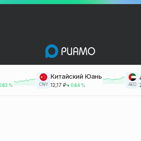
Китайский Юань
CNY
AED
12,17
₽
0.83
%
0.84
%