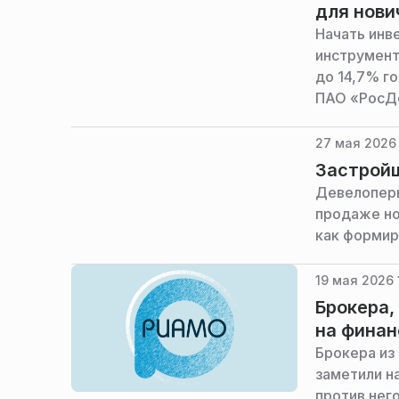
для нови
Начать инве
инструмент
до 14,7% г
ПАО «РосДо
27 мая 2026 
Застройщ
Девелоперы
продаже но
как формир
19 мая 2026 
Брокера,
на фина
Брокера из
заметили н
против нег