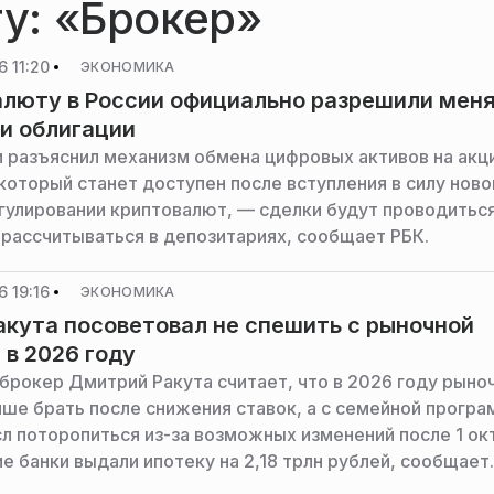
гу: «Брокер»
 11:20
ЭКОНОМИКА
люту в России официально разрешили мен
 и облигации
и разъяснил механизм обмена цифровых активов на акци
 который станет доступен после вступления в силу ново
егулировании криптовалют, — сделки будут проводитьс
 рассчитываться в депозитариях, сообщает РБК.
 19:16
ЭКОНОМИКА
акута посоветовал не спешить с рыночной
 в 2026 году
брокер Дмитрий Ракута считает, что в 2026 году рыно
чше брать после снижения ставок, а с семейной прогр
л поторопиться из-за возможных изменений после 1 ок
е банки выдали ипотеку на 2,18 трлн рублей, сообщает
Москва».