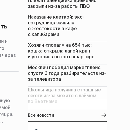
Пляжи Геленджика временно
закрыли из-за работы ПВО
Наказание клеткой: экс-
сотрудница заявила
ять
о жестокости в кафе
с капибарами
и и
Хозяин «попал» на 654 тыс:
го
кошка открыла лапой кран
я через
и устроила потоп в квартире
Москвич победил маркетплейс
спустя 3 года разбирательств из-
за телевизора
Школьница получила страшные
ожоги из-за мохито с лаймом
чную
во Вьетнаме
аммой
тября.
Все новости