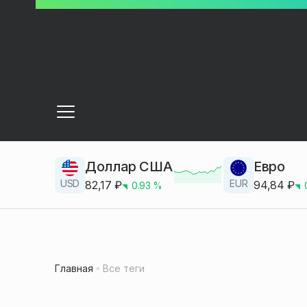
Доллар США
Евро
USD
EUR
82,17
₽
94,84
₽
0.93
%
Главная
Все теги