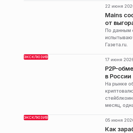
22 июня 2026
Mains со
от выгор
По данным 
испытывают
Газета.ru.
ЭКСКЛЮЗИВ
17 июня 2026
P2P-обме
в России
На рынке о
криптовалю
стейблкоин
месяц, одн
сообщили 
ЭКСКЛЮЗИВ
05 июня 2026
Как зара