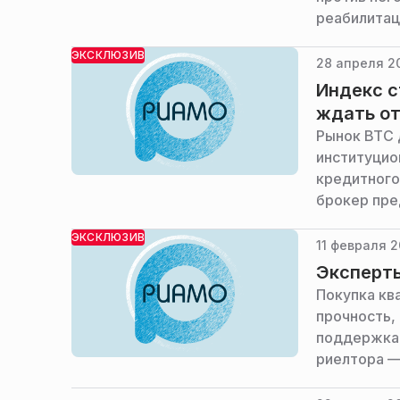
реабилитац
сообщает Е
ЭКСКЛЮЗИВ
28 апреля 20
Индекс с
ждать от
Рынок BTC 
институцио
кредитного
брокер пре
формирует 
ЭКСКЛЮЗИВ
заявили РИ
11 февраля 2
Эксперты
Покупка кв
прочность, 
поддержка.
риелтора —
сделки. Пр