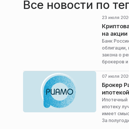
Все новости по те
23 июля 2026
Криптова
на акции
Банк Росси
облигации,
закона о р
брокеров и
07 июля 2026
Брокер Р
ипотекой
Ипотечный 
ипотеку лу
имеет смыс
За полугоди
«Вечерняя 