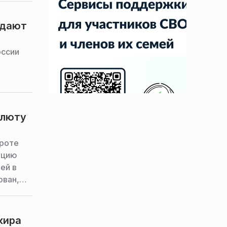
адают
оссии
алюту
ороте
ацию
ей в
ован,
кира