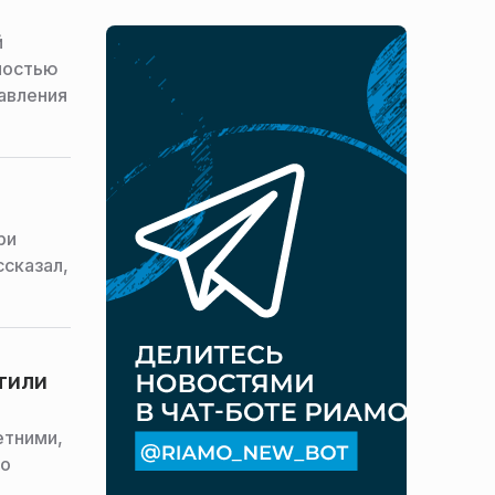
й
дностью
авления
ри
сказал,
тили
етними,
ло