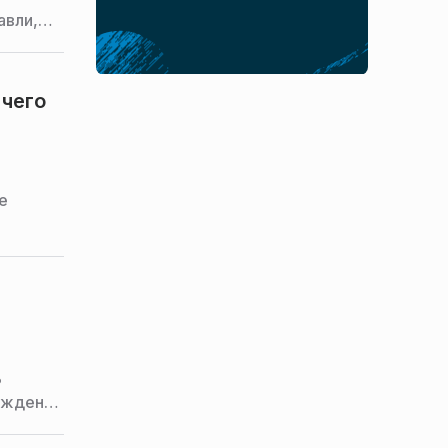
авли,
 чего
е
я,
ь
ождение
ались в