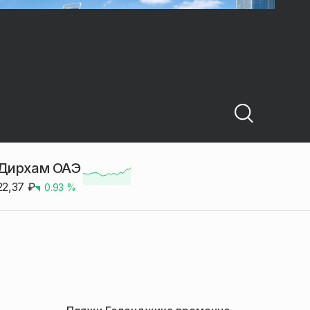
Дирхам ОАЭ
22,37
₽
0.93
%