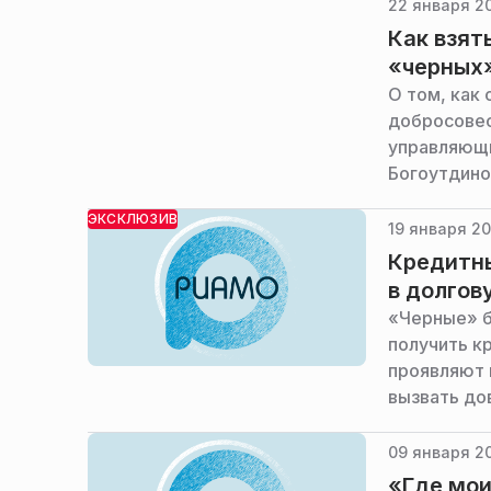
приоритете
22 января 20
Level Group
Как взят
«черных»
О том, как
добросовес
управляющи
Богоутдино
ЭКСКЛЮЗИВ
19 января 20
Кредитны
в долгов
«Черные» б
получить к
проявляют 
вызвать до
рассказал 
Борис Бого
09 января 20
«Где мои