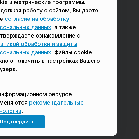
в Реутове
в Балашихе
kie и метрические программы.
должая работу с сайтом, Вы даете
в Сергиевом Посаде
в Люберцах
ое
согласие на обработку
в Красногорске
в Королёве
сональных данных
, а также
тверждаете ознакомление с
в Домодедово
в Щёлково
итикой обработки и защиты
сональных данных
. Файлы cookie
но отключить в настройках Вашего
узера.
информационном ресурсе
именяются
рекомендательные
нологии
.
Мы в соцсетях
Подтвердить