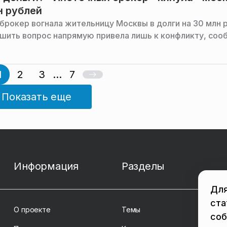
н рублей
брокер вогнала жительницу Москвы в долги на 30 млн 
шить вопрос напрямую привела лишь к конфликту, соо
1
2
3
...
7
Показать еще
Информация
Разделы
Для
ста
О проекте
Темы
соб