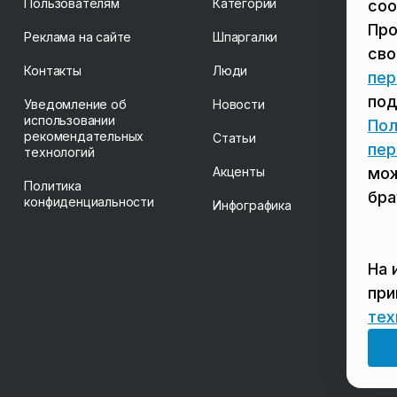
Пользователям
Категории
coo
Про
Реклама на сайте
Шпаргалки
св
Контакты
Люди
пер
под
Уведомление об
Новости
использовании
Пол
рекомендательных
Статьи
пер
технологий
Акценты
мож
Политика
бра
конфиденциальности
Инфографика
На 
пр
тех