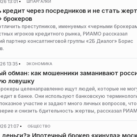
 менее чем у четверти клиентов, сообщили РИАМО в к
26 13:01
ШПАРГАЛКИ
.
ь кредит через посредников и не стать жер
 брокеров
 отличить преступников, именуемых «черными брокерам
тных игроков кредитного рынка, РИАМО рассказал
й партнер консалтинговой группы «2Б Диалог» Борис
в.
26 13:35
ЭКОНОМИКА
й обман: как мошенники заманивают росс
ую ловушку
рокеры целенаправленно ищут людей, которые не мог
редит в банке. Они используют банковскую терминолог
показное участие и задают много личных вопросов, чт
верие и снизить бдительность жертвы, рассказал РИА
управляющий партнер консалтинговой группы «2Б Диал
утдинов.
26 21:07
ОБЩЕСТВО
 деньги?» Ипотечный брокер «кинула» мос