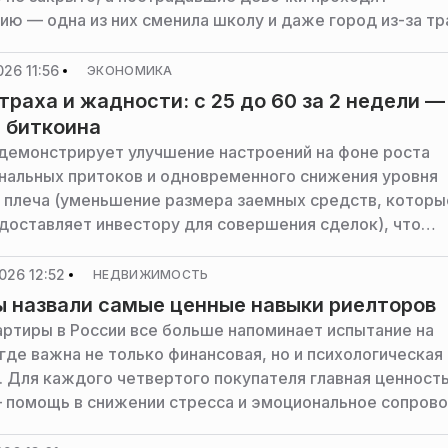
ию — одна из них сменила школу и даже город из-за тр
1.RU.
26 11:56
ЭКОНОМИКА
траха и жадности: с 25 до 60 за 2 недели —
 биткоина
демонстрирует улучшение настроений на фоне роста
нальных притоков и одновременного снижения уровня
 плеча (уменьшение размера заемных средств, которы
доставляет инвестору для совершения сделок), что
более устойчивую основу текущего ценового движени
АМО эксперты.
026 12:52
НЕДВИЖИМОСТЬ
 назвали самые ценные навыки риелторов
артиры в России все больше напоминает испытание на
где важна не только финансовая, но и психологическая
 Для каждого четвертого покупателя главная ценност
 помощь в снижении стресса и эмоциональное сопров
и этом классические технические навыки эксперта оказ