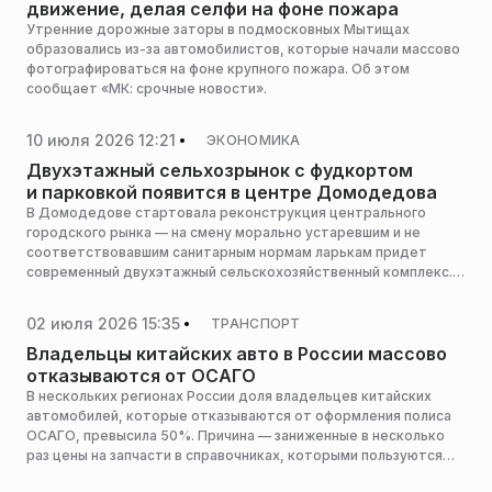
движение, делая селфи на фоне пожара
Утренние дорожные заторы в подмосковных Мытищах
образовались из-за автомобилистов, которые начали массово
фотографироваться на фоне крупного пожара. Об этом
сообщает «МК: срочные новости».
10 июля 2026 12:21
ЭКОНОМИКА
Двухэтажный сельхозрынок с фудкортом
и парковкой появится в центре Домодедова
В Домодедове стартовала реконструкция центрального
городского рынка — на смену морально устаревшим и не
соответствовавшим санитарным нормам ларькам придет
современный двухэтажный сельскохозяйственный комплекс.
Демонтаж старых конструкций организован таким образом,
чтобы добросовестные арендаторы торговых точек могли
02 июля 2026 15:35
ТРАНСПОРТ
продолжать работу в бесперебойном режиме, сообщает
360.ru.
Владельцы китайских авто в России массово
отказываются от ОСАГО
В нескольких регионах России доля владельцев китайских
автомобилей, которые отказываются от оформления полиса
ОСАГО, превысила 50%. Причина — заниженные в несколько
раз цены на запчасти в справочниках, которыми пользуются
страховщики, сообщает SHOT.