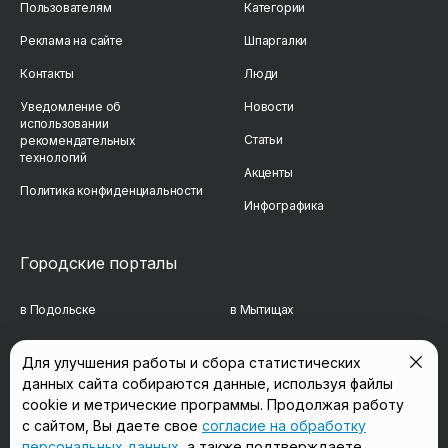
Пользователям
Категории
Реклама на сайте
Шпаргалки
Контакты
Люди
Уведомление об
Новости
использовании
Статьи
рекомендательных
технологий
Акценты
Политика конфиденциальности
Инфографика
Городские порталы
в Подольске
в Мытищах
в Реутове
в Балашихе
Для улучшения работы и сбора статистических
данных сайта собираются данные, используя файлы
в Сергиевом Посаде
в Люберцах
cookie и метрические программы. Продолжая работу
в Красногорске
в Королёве
с сайтом, Вы даете свое
согласие на обработку
персональных данных
, а также подтверждаете