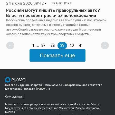
24 июня 2026 09:42
ТРАНСПОРТ
Россиян могут лишить праворульных авто?
Власти проверят риски их использования
Российские профильные ведомства приступили к масштабной
оценке рисков, связанных с эксплуатацией в России
автомобилей с правым расположением руля. Комплексный
анализ безопасности таких транспортных средств
проводится силами МВД совместно с Минпромторгом и
экспертами ФГУП «НАМИ», сообщает РИА Новости.
1
...
37
38
39
40
41
Показать еще
Сетевое издание «портал Региональное информационное агентство
Московской области (РИАМО)»
Соучредители:
Министерство информации и молодежной политики Московской области
Государственное автономное учреждение Московской области «Цифровые
Медиа»