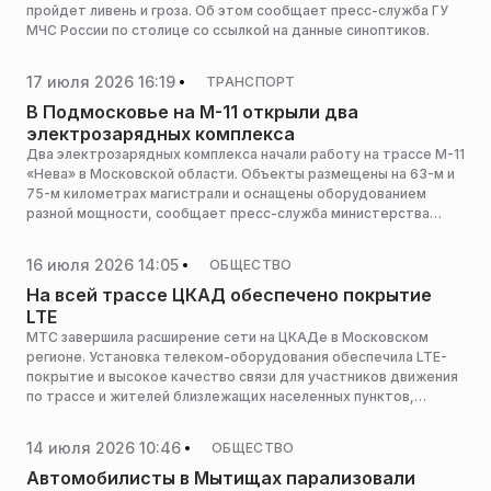
в сервис «Карта АЗС» доступна всем пользователям
пройдет ливень и гроза. Об этом сообщает пресс-служба ГУ
платформы и находится на главной странице портала в блоке
МЧС России по столице со ссылкой на данные синоптиков.
«Сервисы», а также появляется в баннерной ротации на
главной странице портала. Сервис запущен в партнерстве с
17 июля 2026 16:19
ТРАНСПОРТ
компанией «Передовые платежные решения» (ППР), сообщила
пресс-служба платформы.
В Подмосковье на М-11 открыли два
электрозарядных комплекса
Два электрозарядных комплекса начали работу на трассе М-11
«Нева» в Московской области. Объекты размещены на 63-м и
75-м километрах магистрали и оснащены оборудованием
разной мощности, сообщает пресс-служба министерства
транспорта и дорожной инфраструктуры Московской
области.
16 июля 2026 14:05
ОБЩЕСТВО
На всей трассе ЦКАД обеспечено покрытие
LTE
МТС завершила расширение сети на ЦКАДе в Московском
регионе. Установка телеком-оборудования обеспечила LTE-
покрытие и высокое качество связи для участников движения
по трассе и жителей близлежащих населенных пунктов,
сообщает пресс-служба оператора.
14 июля 2026 10:46
ОБЩЕСТВО
Автомобилисты в Мытищах парализовали