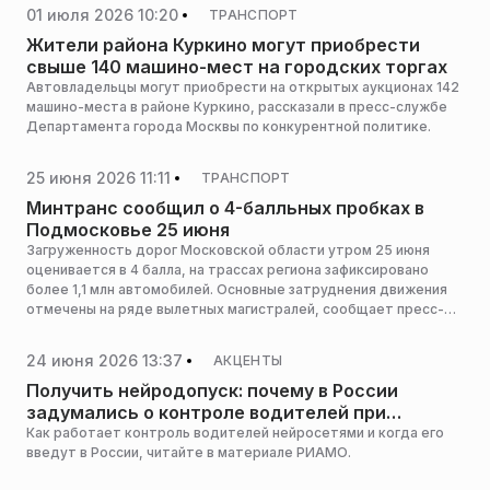
01 июля 2026 10:20
ТРАНСПОРТ
Жители района Куркино могут приобрести
свыше 140 машино-мест на городских торгах
Автовладельцы могут приобрести на открытых аукционах 142
машино-места в районе Куркино, рассказали в пресс-службе
Департамента города Москвы по конкурентной политике.
25 июня 2026 11:11
ТРАНСПОРТ
Минтранс сообщил о 4-балльных пробках в
Подмосковье 25 июня
Загруженность дорог Московской области утром 25 июня
оценивается в 4 балла, на трассах региона зафиксировано
более 1,1 млн автомобилей. Основные затруднения движения
отмечены на ряде вылетных магистралей, сообщает пресс-
служба министерства транспорта и дорожной
инфраструктуры Московской области.
24 июня 2026 13:37
АКЦЕНТЫ
Получить нейродопуск: почему в России
задумались о контроле водителей при
помощи ИИ
Как работает контроль водителей нейросетями и когда его
введут в России, читайте в материале РИАМО.