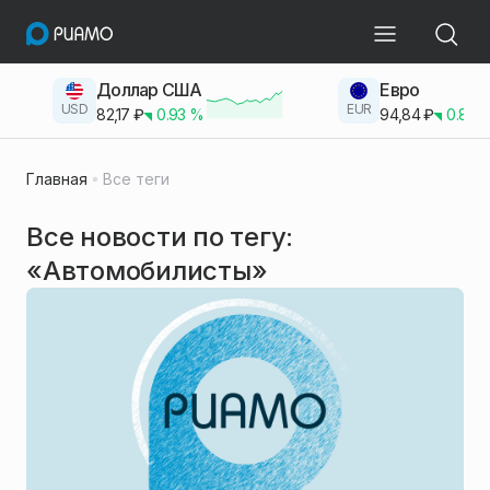
Доллар США
Евро
USD
EUR
82,17
₽
0.93
%
94,84
₽
0.83
Главная
Все теги
Все новости по тегу:
«Автомобилисты»