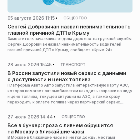
05 августа 2026 11:15
ОБЩЕСТВО
Сергей Добровичан назвал невнимательность
главной причиной ДТП в Крыму
Заместитель начальника отдела дорожно-патрульной службы
Сергей Добровичан назвал невнимательность водителей
главной причиной ДТП в Крыму, сообщает «Крым 24».
28 июля 2026 15:45
ТРАНСПОРТ
В России запустили новый сервис с данными
о доступности и ценах топлива
Платформа Авито Авто запустила интерактивную карту АЗС,
которая помогает автомобилистам находить заправки по виду
и цене топлива, текущей ситуации на АЗС, а также сразу
переходить к оплате топлива через партнерский сервис.
Карта объединяет данные о более чем 20 тыс. АЗС по всей
России и показывает статус наличия топлива на станциях, а
27 июля 2026 14:44
ОБЩЕСТВО
также использует внешние источники и пользовательские
отметки, которые с помощью технологий искусственного
Все в бункер: гроза с ливнем обрушится
интеллекта помогают дополнительно оценить, где с большей
на Москву в ближайшие часы
вероятностью можно заправиться прямо сейчас. Точка входа
В Москве в ближайшие часы начнется дождь, местами