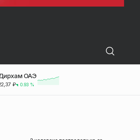
Дирхам ОАЭ
22,37
₽
0.93
%