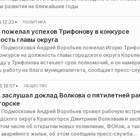
ы развития на ближайшие годы.
 12:23
ПОЛИТИКА
 пожелал успехов Трифонову в конкурсе
ость главы округа
 Подмосковья Андрей Воробьев пожелал Игорю Трифо
конкурсе на должность главы городского округа Короле
ду у Трифонова истекает срок полномочий, и он намер
 работу на благо муниципалитета, сообщает пресс-сл
а и правительства региона.
6 18:07
ОБЩЕСТВО
 заслушал доклад Волкова о пятилетней ра
горске
 Подмосковья Андрей Воробьев провел рабочую встре
одского округа Красногорск Дмитрием Волковым и зас
 том числе об открытии новых поликлиник, ФОКов, а та
 аварийного жилья, об этом сообщила пресс-служба