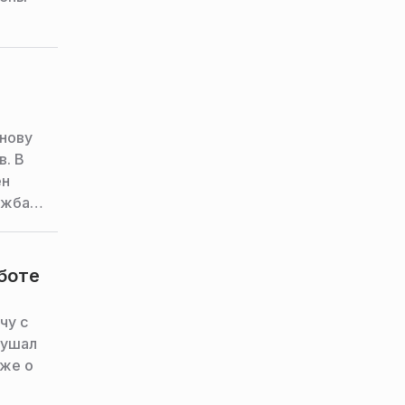
нову
в. В
ен
ужба
боте
чу с
лушал
кже о