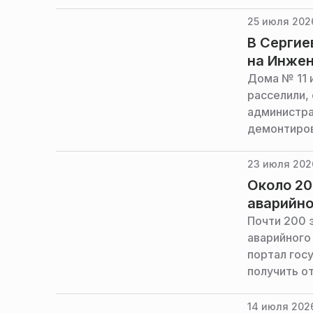
губернатор
25 июля 202
В Сергие
на Инжен
Дома № 11 
расселили,
администра
демонтиров
дома полно
23 июля 2026
Около 20
аварийно
Почти 200 
аварийного
портал гос
получить о
министерст
и связи Мо
14 июля 202