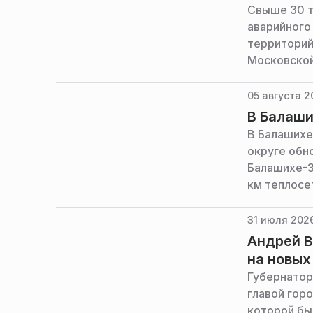
Свыше 30 т
аварийного
территорий
Московской
05 августа 2
В Балаши
В Балашихе
округе обно
Балашихе-3
км теплосе
Подмосков
31 июля 2026
Андрей В
на новых
Губернатор
главой гор
которой бы