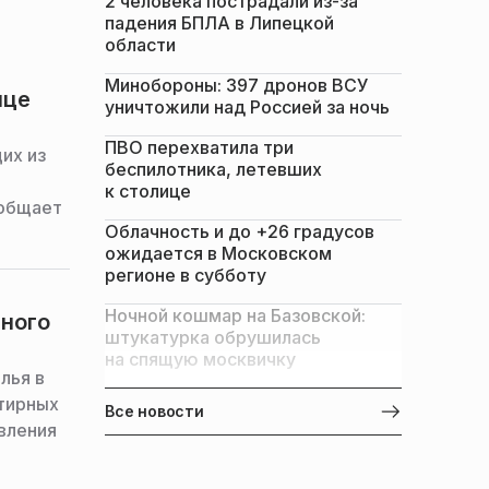
2 человека пострадали из-за
»
падения БПЛА в Липецкой
области
Минобороны: 397 дронов ВСУ
ице
уничтожили над Россией за ночь
ПВО перехватила три
их из
беспилотника, летевших
к столице
ообщает
Облачность и до +26 градусов
ожидается в Московском
регионе в субботу
Ночной кошмар на Базовской:
йного
штукатурка обрушилась
на спящую москвичку
лья в
тирных
Все новости
вления