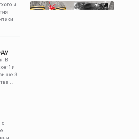
хого и
тия
итики
оду
. В
хе-1 и
свыше 3
ства
 с
де
чены