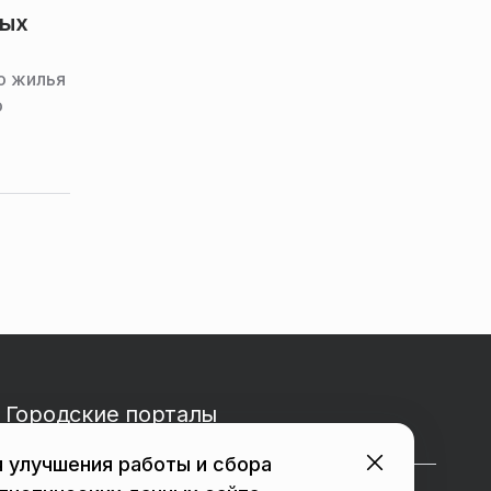
ных
о жилья
о
Городские порталы
 улучшения работы и сбора