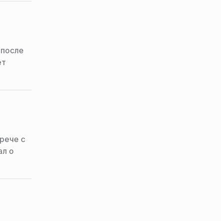
 после
ет
рече с
ал о