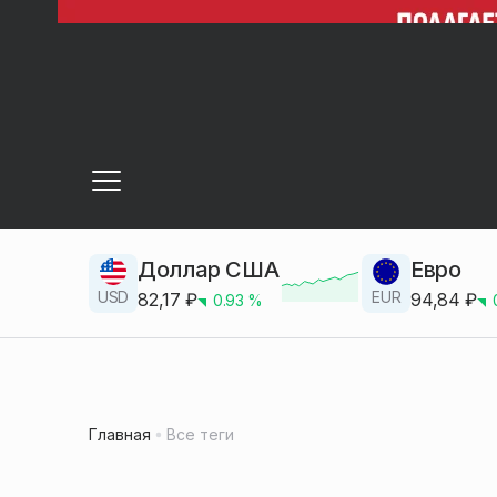
Доллар США
Евро
USD
EUR
82,17
₽
94,84
₽
0.93
%
Главная
Все теги