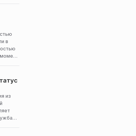
остью
ли в
ностью
 момент
статус
ия из
й
ляет
лужба
нологий