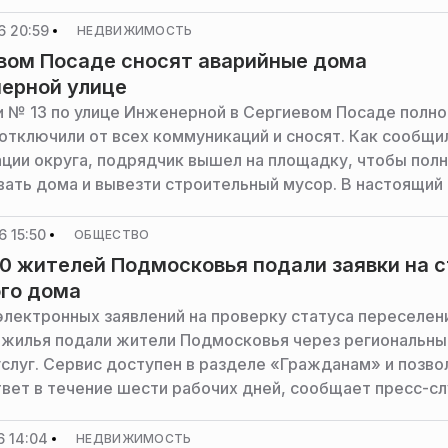
а и правительства Московской области.
6 20:59
НЕДВИЖИМОСТЬ
вом Посаде сносят аварийные дома
ерной улице
и № 13 по улице Инженерной в Сергиевом Посаде полн
 отключили от всех коммуникаций и сносят. Как сообщи
ции округа, подрядчик вышел на площадку, чтобы пол
ать дома и вывезти строительный мусор. В настоящий
стью расселены, сняты с регистрационного учета.
 15:50
ОБЩЕСТВО
0 жителей Подмосковья подали заявки на 
го дома
электронных заявлений на проверку статуса переселен
 жилья подали жители Подмосковья через региональны
услуг. Сервис доступен в разделе «Гражданам» и позво
твет в течение шести рабочих дней, сообщает пресс-с
ва государственного управления, информационных тех
сковской области.
6 14:04
НЕДВИЖИМОСТЬ