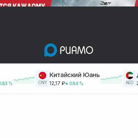
Китайский Юань
CNY
AED
12,17
₽
0.83
%
0.84
%