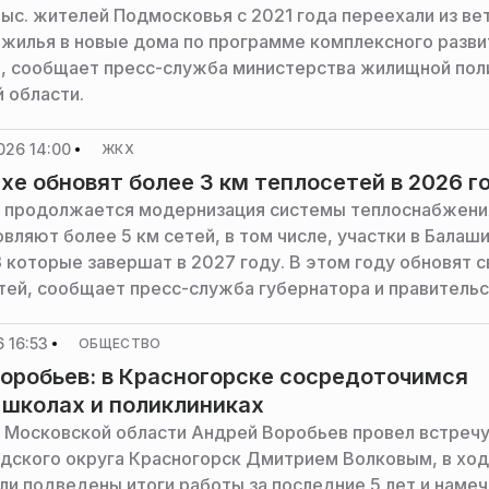
ыс. жителей Подмосковья с 2021 года переехали из вет
 жилья в новые дома по программе комплексного разви
, сообщает пресс-служба министерства жилищной пол
 области.
026 14:00
ЖКХ
хе обновят более 3 км теплосетей в 2026 г
 продолжается модернизация системы теплоснабжения
вляют более 5 км сетей, в том числе, участки в Балаши
 которые завершат в 2027 году. В этом году обновят 
тей, сообщает пресс-служба губернатора и правитель
ья.
 16:53
ОБЩЕСТВО
оробьев: в Красногорске сосредоточимся
 школах и поликлиниках
 Московской области Андрей Воробьев провел встречу
одского округа Красногорск Дмитрием Волковым, в хо
ли подведены итоги работы за последние 5 лет и наме