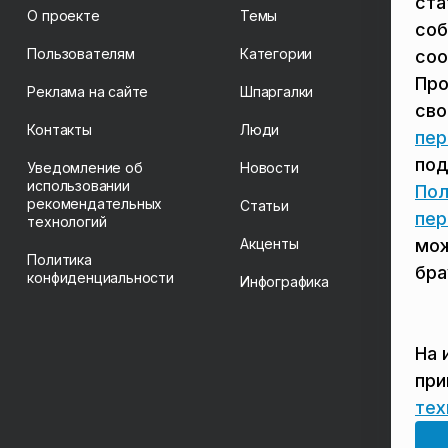
ста
О проекте
Темы
соб
Пользователям
Категории
coo
Про
Реклама на сайте
Шпаргалки
св
Контакты
Люди
пер
под
Уведомление об
Новости
использовании
Пол
рекомендательных
Статьи
пер
технологий
Акценты
мож
Политика
бра
конфиденциальности
Инфографика
На 
пр
тех