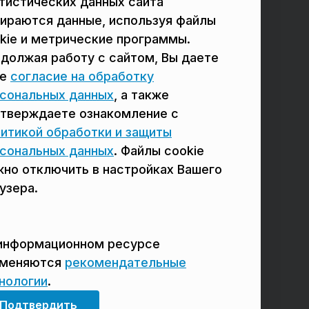
тистических данных сайта
в Подольске
в Мытищах
ираются данные, используя файлы
в Реутове
в Балашихе
kie и метрические программы.
должая работу с сайтом, Вы даете
в Сергиевом Посаде
в Люберцах
ое
согласие на обработку
в Красногорске
в Королёве
сональных данных
, а также
тверждаете ознакомление с
в Домодедово
в Щёлково
итикой обработки и защиты
сональных данных
. Файлы cookie
но отключить в настройках Вашего
узера.
информационном ресурсе
именяются
рекомендательные
нологии
.
Мы в соцсетях
Подтвердить