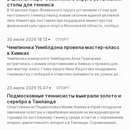
столы для тенниса
В 14 школах Наро-Фоминского округа установили столы для
настольного тенниса перед новым сезоном единой школьной
лиги. Инвентарь поставили при поддержке министерства
физической культуры и спорта Московской области, сообщает
пресс-служба администрации горокруга.
30 июля 2026 18:13
СПОРТ
Чемпионка Уимблдона провела мастер-класс
в Химках
Чемпионка юниорского Уимблдона Анна Пушкарева
встретилась с юными спортсменами в Химках и провела для
них мастер-класс. Глава округа Инна Федотова поздравила
теннисистку с победой и отметила значимость ее успеха для
города, сообщает пресс-служба администрации горокруга.
23 июля 2026 15:47
СПОРТ
Подмосковные теннисисты выиграли золото и
серебро в Таиланде
Спортсмены из Подмосковья Маляк Алиева и Юрий Ноздрунов
завоевали золотую и серебряную медали на международном
турнире по настольному теннису среди атлетов с поражением
опорно-двигательного аппарата в Таиланде. Соревнования
прошли с 18 по 22 июля 2026 года, сообщает пресс-служба