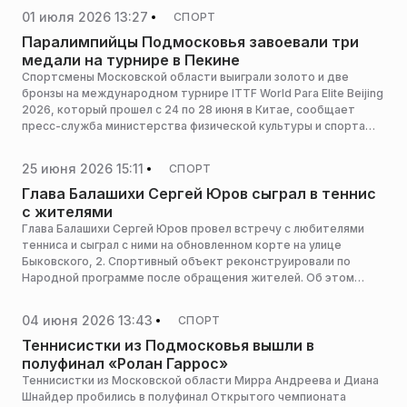
01 июля 2026 13:27
СПОРТ
Паралимпийцы Подмосковья завоевали три
медали на турнире в Пекине
Спортсмены Московской области выиграли золото и две
бронзы на международном турнире ITTF World Para Elite Beijing
2026, который прошел с 24 по 28 июня в Китае, сообщает
пресс-служба министерства физической культуры и спорта
Московской области.
25 июня 2026 15:11
СПОРТ
Глава Балашихи Сергей Юров сыграл в теннис
с жителями
Глава Балашихи Сергей Юров провел встречу с любителями
тенниса и сыграл с ними на обновленном корте на улице
Быковского, 2. Спортивный объект реконструировали по
Народной программе после обращения жителей. Об этом
сообщает пресс-служба администрации горокруга.
04 июня 2026 13:43
СПОРТ
Теннисистки из Подмосковья вышли в
полуфинал «Ролан Гаррос»
Теннисистки из Московской области Мирра Андреева и Диана
Шнайдер пробились в полуфинал Открытого чемпионата