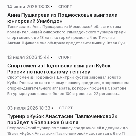
министерства физической культуры и спорта Московской
14 июля 2026 13:03
СПОРТ
области.
Анна Пушкарева из Подмосковья выиграла
юниорский Уимблдон
Теннисистка Анна Пушкарева из Московской области стала
победительницей юниорского Уимблдонского турнира среди
спортсменок до 18 лет, который прошел с 4 по 11 июля в
Англии. В финале она обыграла представительницу Китая Сунь
Синьжан, сообщает пресс-служба министерства физической
культуры и спорта Московской области.
13 июля 2026 15:44
СПОРТ
Спортсмен из Подольска выиграл Кубок
России по настольному теннису
Спортсмен из Подольска Дмитрий Кустов завоевал золото
Кубка России по настольному теннису среди лиц с поражением
опорно-двигательного аппарата, который прошел в Саратове.
В турнире участвовали более 100 игроков из 22 регионов
страны, сообщает пресс-служба администрации горокруга.
03 июля 2026 18:33
СПОРТ
Турнир «Кубок Анастасии Павлюченковой»
пройдет в Балашихе 6 июля
Всероссийский турнир по теннису среди юношей и девушек до
15 лет «Кубок Анастасии Павлюченковой» состоится с 6 по 11