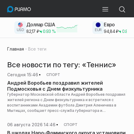
Доллар США
Евро
USD
EUR
82,17
₽
0.93
%
94,84
₽
0.83
Главная
Все теги
Все новости по тегу: «Теннис»
Сегодня 15:46
СПОРТ
Андрей Воробьев поздравил жителей
Подмосковья с Днем физкультурника
Губернатор Московской области Андрей Воробьев поздравил
жителей региона с Днем физкультурника и встретился с
воспитанниками Академии футбола Дмитрия Аленичева в
Мытищах, сообщает пресс-служба губернатора и
правительства Подмосковья.
06 августа 2026 14:46
СПОРТ
В школах Наро-Фоминского округа установили