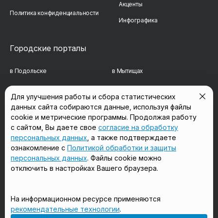
Акценты
Политика конфиденциальности
Инфографика
Городские порталы
в Подольске
в Мытищах
в Реутове
в Балашихе
Для улучшения работы и сбора статистических
данных сайта собираются данные, используя файлы
в Сергиевом Посаде
в Люберцах
cookie и метрические программы. Продолжая работу
в Красногорске
в Королёве
с сайтом, Вы даете свое
согласие на обработку
персональных данных
, а также подтверждаете
в Домодедово
в Щёлково
ознакомление с
Политикой обработки и защиты
персональных данных
. Файлы cookie можно
отключить в настройках Вашего браузера.
Мы в соцсетях
На информационном ресурсе применяются
рекомендательные технологии
.