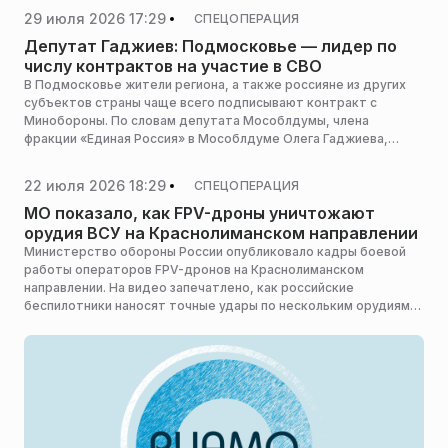
29 июля 2026 17:29
СПЕЦОПЕРАЦИЯ
Депутат Гаджиев: Подмосковье — лидер по
числу контрактов на участие в СВО
В Подмосковье жители региона, а также россияне из других
субъектов страны чаще всего подписывают контракт с
Минобороны. По словам депутата Мособлдумы, члена
фракции «Единая Россия» в Мособлдуме Олега Гаджиева,
Московская область стала одним из ключевых регионов по
количеству контрактов для участия в спецоперации.
22 июля 2026 18:29
СПЕЦОПЕРАЦИЯ
МО показало, как FPV-дроны уничтожают
орудия ВСУ на Краснолиманском направлении
Министерство обороны России опубликовало кадры боевой
работы операторов FPV-дронов на Краснолиманском
направлении. На видео запечатлено, как российские
беспилотники наносят точные удары по нескольким орудиям,
которые использует противник.