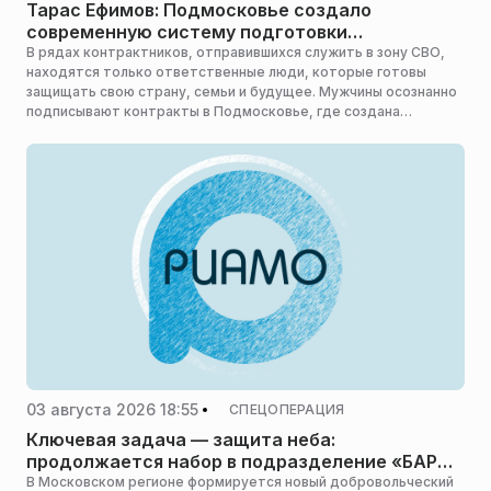
Тарас Ефимов: Подмосковье создало
современную систему подготовки
контрактников
В рядах контрактников, отправившихся служить в зону СВО,
находятся только ответственные люди, которые готовы
защищать свою страну, семьи и будущее. Мужчины осознанно
подписывают контракты в Подмосковье, где создана
современная система подготовки военных, об этом заявил
депутат Московской областной Думы, фракция «Единая
Россия» Тарас Ефимов.
03 августа 2026 18:55
СПЕЦОПЕРАЦИЯ
Ключевая задача — защита неба:
продолжается набор в подразделение «БАРС-
Москва»
В Московском регионе формируется новый добровольческий