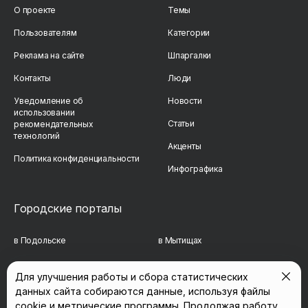
О проекте
Темы
Пользователям
Категории
Реклама на сайте
Шпаргалки
Контакты
Люди
Уведомление об
Новости
использовании
Статьи
рекомендательных
технологий
Акценты
Политика конфиденциальности
Инфографика
Городские порталы
в Подольске
в Мытищах
в Реутове
в Балашихе
Для улучшения работы и сбора статистических
данных сайта собираются данные, используя файлы
в Сергиевом Посаде
в Люберцах
cookie и метрические программы. Продолжая работу