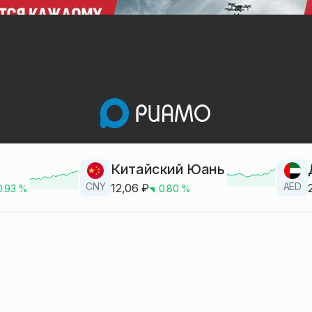
Китайский Юань
CNY
AED
12,06
₽
0.93
%
0.80
%