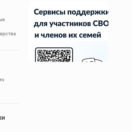
ые
ерства
яч
ки