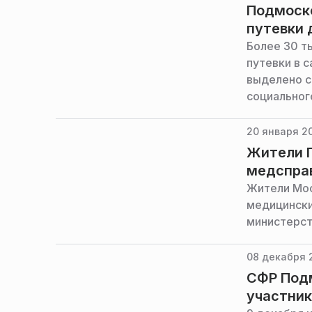
Подмоско
путевки 
Более 30 т
путевки в с
выделено с
социальног
20 января 20
Жители 
медсправ
Жители Мос
медицински
министерст
08 декабря 
СФР Подм
участник