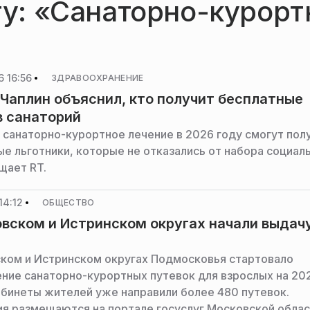
гу: «Санаторно-курорт
 16:56
ЗДРАВООХРАНЕНИЕ
Чаплин объяснил, кто получит бесплатные
в санаторий
 санаторно-курортное лечение в 2026 году смогут пол
е льготники, которые не отказались от набора социал
щает RT.
14:12
ОБЩЕСТВО
вском и Истринском округах начали выдач
ком и Истринском округах Подмосковья стартовало
ние санаторно-курортных путевок для взрослых на 202
абинеты жителей уже направили более 480 путевок.
я размещаются на портале госуслуг Московской облас