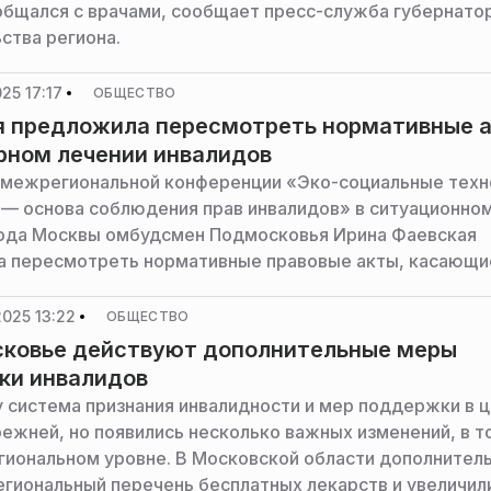
общался с врачами, сообщает пресс-служба губернато
ства региона.
25 17:17
ОБЩЕСТВО
я предложила пересмотреть нормативные 
рном лечении инвалидов
 межрегиональной конференции «Эко-социальные техн
 — основа соблюдения прав инвалидов» в ситуационно
ода Москвы омбудсмен Подмосковья Ирина Фаевская
 пересмотреть нормативные правовые акты, касающи
ения санаторно-курортного лечения для инвалидов. Об
ресс-служба уполномоченного по правам человека
025 13:22
ОБЩЕСТВО
ой области.
сковье действуют дополнительные меры
ки инвалидов
у система признания инвалидности и мер поддержки в 
режней, но появились несколько важных изменений, в т
егиональном уровне. В Московской области дополнител
егиональный перечень бесплатных лекарств и увеличил