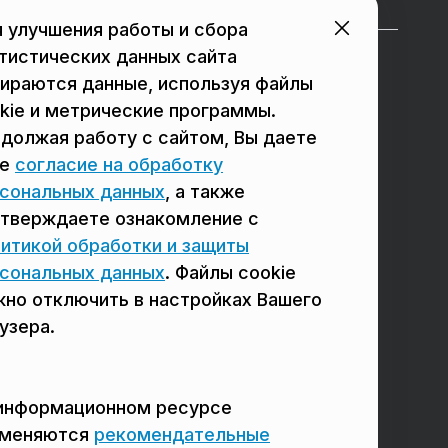
 улучшения работы и сбора
тистических данных сайта
в Подольске
в Мытищах
ираются данные, используя файлы
в Реутове
в Балашихе
kie и метрические программы.
должая работу с сайтом, Вы даете
в Сергиевом Посаде
в Люберцах
ое
согласие на обработку
в Красногорске
в Королёве
сональных данных
, а также
тверждаете ознакомление с
в Домодедово
в Щёлково
итикой обработки и защиты
сональных данных
. Файлы cookie
но отключить в настройках Вашего
узера.
информационном ресурсе
именяются
рекомендательные