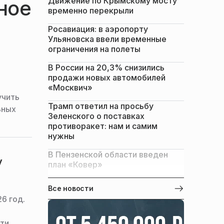
Движение по Крымскому мосту
ное
временно перекрыли
Росавиация: в аэропорту
Ульяновска ввели временные
ограничения на полеты
В России на 20,3% снизились
продажи новых автомобилей
«Москвич»
учить
Трамп ответил на просьбу
ьных
Зеленского о поставках
противоракет: нам и самим
нужны
В Пензенской области введен
у
план «Ковер»
Все новости
6 год.
ти,