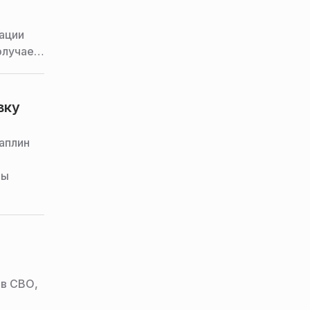
ации
олучает
льготы
вку
 Об
аплин
ты
ов СВО,