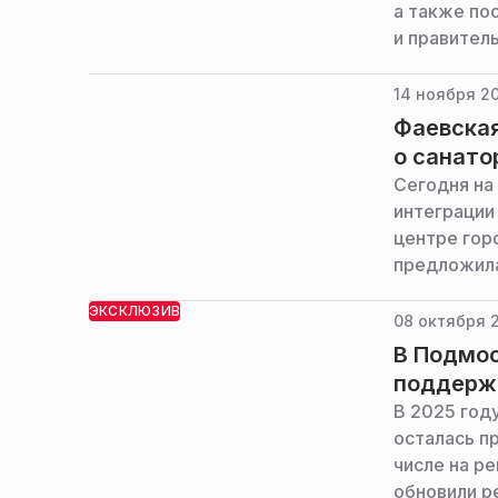
а также по
и правитель
14 ноября 20
Фаевска
о санато
Сегодня на
интеграции
центре гор
предложила
предоставл
ЭКСКЛЮЗИВ
сообщает п
08 октября 2
в Московск
В Подмо
поддерж
В 2025 год
осталась п
числе на р
обновили р