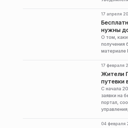
сообщает п
области.
17 апреля 20
Бесплатн
нужны д
О том, как
получения 
материале
17 февраля 2
Жители П
путевки 
С начала 2
заявки на 
портал, со
управления
04 февраля 