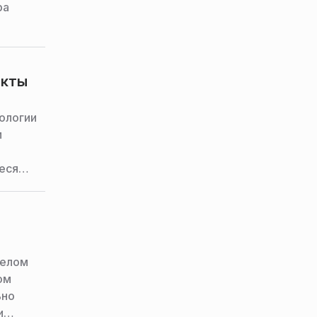
ра
акты
ологии
м
еся
 этом
целом
ом
ьно
и