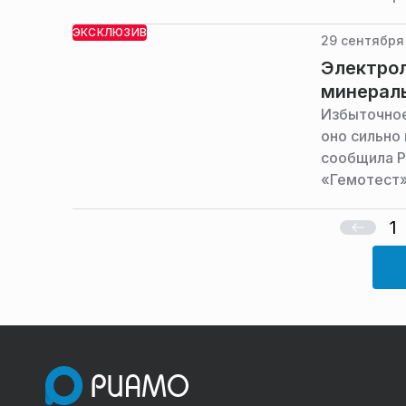
финансиров
ЭКСКЛЮЗИВ
юрист ООО 
29 сентября
Электрол
минерал
Избыточное
оно сильно
сообщила Р
«Гемотест»
1