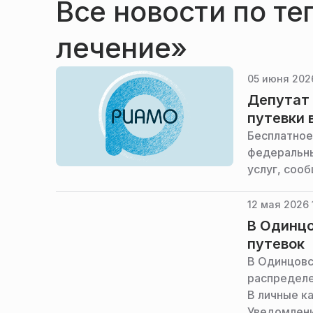
Все новости по те
лечение»
05 июня 2026
Депутат 
путевки 
Бесплатное
федеральны
услуг, сооб
12 мая 2026 
В Одинцо
путевок
В Одинцовс
распределе
В личные к
Уведомлени