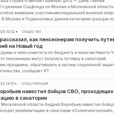
наша страна отмечает важную дату — День Героев
Отделение Соцфонда по Москве и Московской области
особое внимание участникамспециальной военной опер
. В Москве и Подмосковье данная категория граждан п
ия более 20 мер социальной поддержки. Среди них — 
ении пенсии, ежемесячные денежные выплаты (ЕДВ),
25 15:52
ОБЩЕСТВО
е средства реабилитации (ТСР), услуги по медицинской
рассказал, как пенсионерам получить путе
ии и санаторно-курортному лечению и другая помощь.
рий на Новый год
ает пресс-служба фонда.
сдумы и член комитета по бюджету и налогам Никита Ч
что пенсионеры могут получить путевку в санаторий
ние праздники, обратившись в органы социальной защи
ительства, сообщает RT.
25 14:51
СПЕЦОПЕРАЦИЯ
оробьев навестил бойцов СВО, проходящих
ацию в санатории
 Московской области Андрей Воробьев навестил бойц
оходят реабилитацию в санатории «Солнечногорский»,