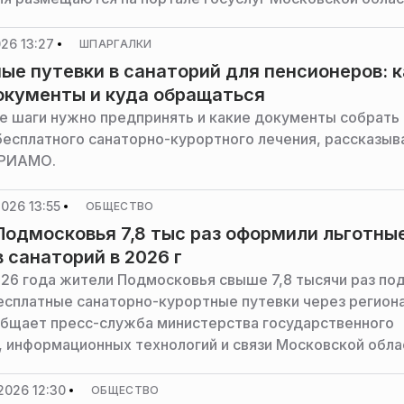
ресс-служба министерства социального развития Мос
26 13:27
ШПАРГАЛКИ
ые путевки в санаторий для пенсионеров: 
окументы и куда обращаться
ие шаги нужно предпринять и какие документы собрать
бесплатного санаторно-курортного лечения, рассказыв
 РИАМО.
026 13:55
ОБЩЕСТВО
одмосковья 7,8 тыс раз оформили льготны
в санаторий в 2026 г
026 года жители Подмосковья свыше 7,8 тысячи раз по
бесплатные санаторно-курортные путевки через регион
общает пресс-служба министерства государственного
, информационных технологий и связи Московской обла
2026 12:30
ОБЩЕСТВО