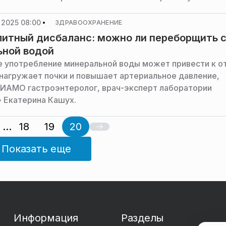
ание на санаторно-курортное лечение, сообщила РИА
«Консалт» Зарина Саба.
 2025 08:00
ЗДРАВООХРАНЕНИЕ
итный дисбаланс: можно ли переборщить 
ьной водой
 употребление минеральной воды может привести к о
 нагружает почки и повышает артериальное давление,
ИАМО гастроэнтеролог, врач-эксперт лаборатории
 Екатерина Кашух.
...
18
19
20
Показать еще
Информация
Разделы