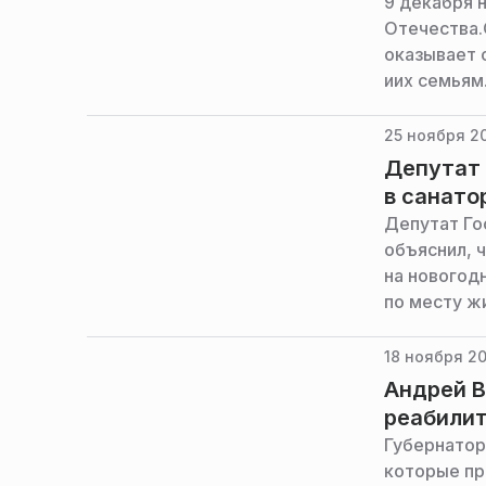
9 декабря 
Отечества.
оказывает 
иих семьям
от Отделен
при назнач
25 ноября 20
технически
Депутат 
реабилитац
в санато
этом сообщ
Депутат Го
объяснил, 
на новогод
по месту ж
18 ноября 20
Андрей В
реабилит
Губернатор
которые пр