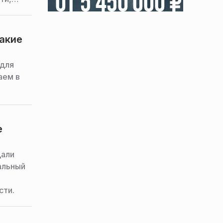
ковской
какие
 для
аем в
е
дали
альный
сти.