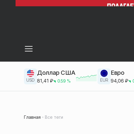
Доллар США
Евро
USD
EUR
81,41
₽
94,06
₽
0.59
%
Главная
Все теги