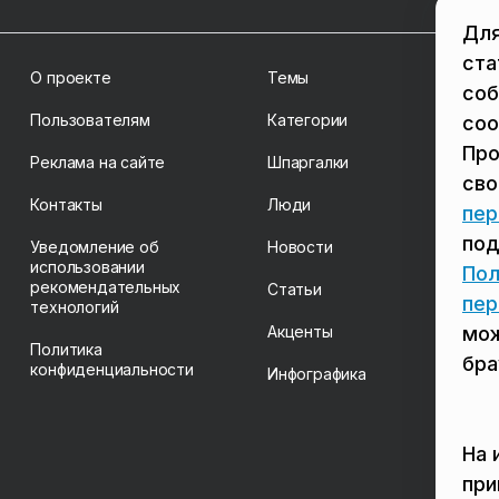
Для
ста
О проекте
Темы
соб
Пользователям
Категории
coo
Про
Реклама на сайте
Шпаргалки
св
Контакты
Люди
пер
под
Уведомление об
Новости
использовании
Пол
рекомендательных
Статьи
пер
технологий
Акценты
мож
Политика
бра
конфиденциальности
Инфографика
На 
пр