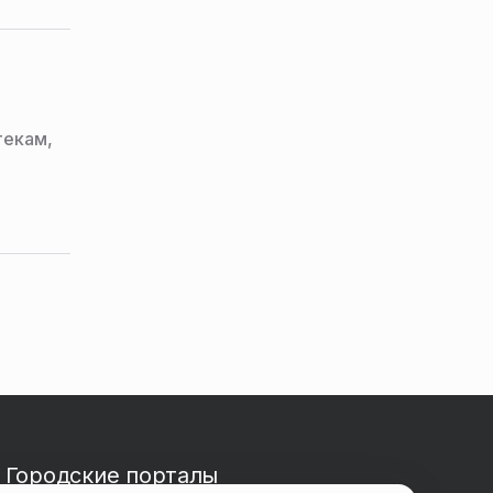
МО
с
текам,
Городские порталы