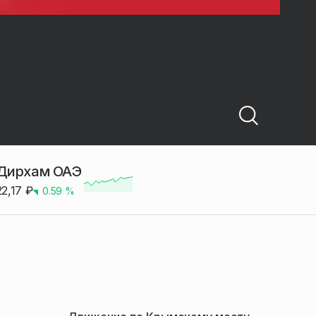
Дирхам ОАЭ
22,17
₽
0.59
%