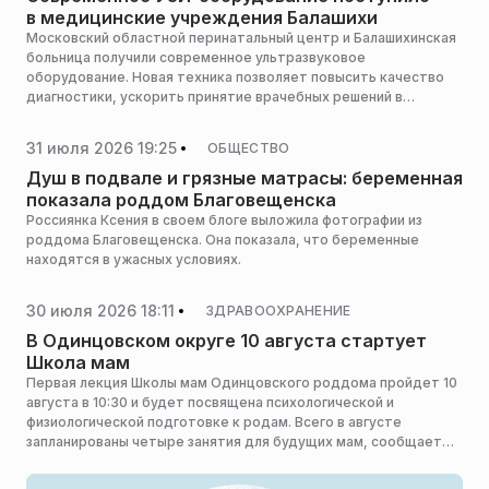
в медицинские учреждения Балашихи
Московский областной перинатальный центр и Балашихинская
больница получили современное ультразвуковое
оборудование. Новая техника позволяет повысить качество
диагностики, ускорить принятие врачебных решений в
экстренных ситуациях и сделать медицинскую помощь еще
более доступной для жителей округа, сообщила пресс-
31 июля 2026 19:25
ОБЩЕСТВО
служба администрации городского округа Балашиха.
Душ в подвале и грязные матрасы: беременная
показала роддом Благовещенска
Россиянка Ксения в своем блоге выложила фотографии из
роддома Благовещенска. Она показала, что беременные
находятся в ужасных условиях.
30 июля 2026 18:11
ЗДРАВООХРАНЕНИЕ
В Одинцовском округе 10 августа стартует
Школа мам
Первая лекция Школы мам Одинцовского роддома пройдет 10
августа в 10:30 и будет посвящена психологической и
физиологической подготовке к родам. Всего в августе
запланированы четыре занятия для будущих мам, сообщает
пресс-служба администрации горокруга.