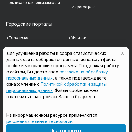
Политика конфиденциальности
Инфографика
Городские порталы
в Подольске
в Мытищах
в Реутове
в Балашихе
Для улучшения работы и сбора статистических
данных сайта собираются данные, используя файлы
в Сергиевом Посаде
в Люберцах
cookie и метрические программы. Продолжая работу
в Красногорске
в Королёве
с сайтом, Вы даете свое
согласие на обработку
персональных данных
, а также подтверждаете
в Домодедово
в Щёлково
ознакомление с
Политикой обработки и защиты
персональных данных
. Файлы cookie можно
отключить в настройках Вашего браузера.
Мы в соцсетях
На информационном ресурсе применяются
рекомендательные технологии
.
18+
Подтвердить